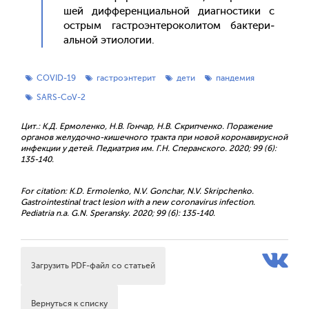
шей диф­фе­рен­ци­аль­ной ди­аг­ности­ки с
ос­трым гас­тро­эн­те­роко­литом бак­те­ри­
аль­ной эти­оло­гии.
COVID-19
гастроэнтерит
дети
пандемия
SARS-CoV-2
Цит.: К.Д. Ермоленко, Н.В. Гончар, Н.В. Скрипченко. Поражение
органов желудочно-кишечного тракта при новой коронавирусной
инфекции у детей. Педиатрия им. Г.Н. Сперанского. 2020; 99 (6):
135-140.
For citation: K.D. Ermolenko, N.V. Gonchar, N.V. Skripchenko.
Gastrointestinal tract lesion with a new coronavirus infection.
Pediatria n.a. G.N. Speransky. 2020; 99 (6): 135-140.
Загрузить PDF-файл со статьей
Вернуться к списку