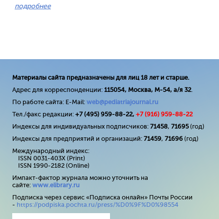
подробнее
Материалы сайта предназначены для лиц 18 лет и старше.
Адрес для корреспонденции:
115054, Москва, М-54, а/я 32
.
По работе сайта: E-Mail:
web@pediatriajournal.ru
Тел./факс редакции:
+7 (495) 959-88-22,
+7 (
916
) 959-88-22
Индексы для индивидуальных подписчиков:
71458
,
71695
(год)
Индексы для предприятий и организаций:
71459
,
71696
(год)
Международный индекс:
ISSN 0031-403X (Print)
ISSN 1990-2182 (Online)
Импакт-фактор журнала можно уточнить на
сайте:
www
.
elibrary
.
ru
Подписка через сервис «Подписка онлайн» Почты России
-
https://podpiska.pochta.ru/press/%D0%9F%D0%98554