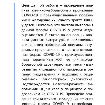
Цель дан­ной ра­боты – про­веде­ние ана­
лиза кли­нико-ла­бора­тор­ных про­яв­ле­ний
COVID-19 с пре­иму­щес­твен­ным по­раже­
ни­ем же­лудоч­но-ки­шеч­но­го трак­та (ЖКТ)
у де­тей. По­каза­но, что час­то­та вы­яв­ле­ния
дан­ной фор­мы COVID-19 у де­тей не­до­
оце­нива­ет­ся. В статье на ос­но­вании ана­
лиза дан­ных ли­тера­туры и собс­твен­ных
кли­ничес­ких наб­лю­дений опи­саны ак­ту­
аль­ные пред­став­ле­ния о час­то­те вы­яв­ле­
ния фор­мы COVID-19 с пре­иму­щес­твен­
ным по­раже­ни­ем ЖКТ, ее кли­нико-ла­
бора­тор­ной ха­рак­те­рис­ти­ке, ме­ханиз­мах
раз­ви­тия ин­фекци­он­но­го про­цес­са в ор­
га­нах пи­щева­рения и под­хо­дах к ра­ци­
ональ­ной ла­бора­тор­ной ди­аг­ности­ке.
Под­твержда­ет­ся це­лесо­об­разность вы­
пол­не­ния ПЦР в ка­ле у па­ци­ен­тов с по­
доз­ре­ни­ем на COVID-19. При­веде­но опи­
сание кли­ничес­ко­го наб­лю­дения те­чения
тя­желой фор­мы COVID-19, пот­ре­бовав­