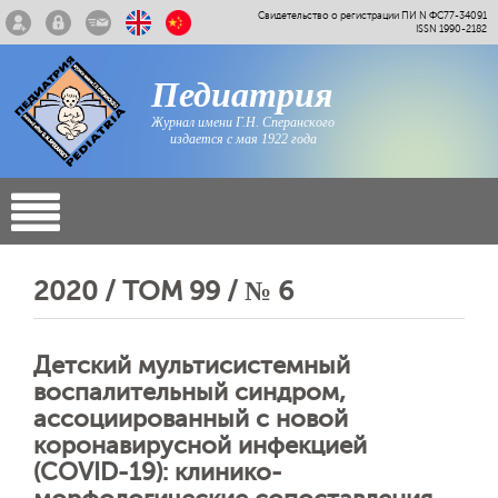
Свидетельство о регистрации ПИ N ФС77-34091
ISSN 1990-2182
Педиатрия
Журнал имени Г.Н. Сперанского
издается с мая 1922 года
2020 / ТОМ 99 / № 6
Детский мультисистемный
воспалительный синдром,
ассоциированный с новой
коронавирусной инфекцией
(COVID-19): клинико-