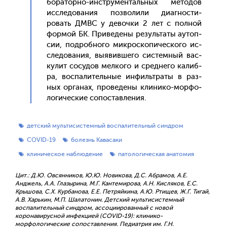
бора­тор­но-инс­тру­мен­таль­ных ме­тодов
ис­сле­дова­ния поз­во­лили ди­аг­ности­
ровать ДМВС у де­воч­ки 2 лет с пол­ной
фор­мой БК. При­веде­ны ре­зуль­та­ты а­утоп­
сии, под­робно­го мик­роско­пичес­ко­го ис­
сле­дова­ния, вы­явив­ше­го сис­темный вас­
ку­лит со­судов мел­ко­го и сред­не­го ка­либ­
ра, вос­па­литель­ные ин­филь­тра­ты в раз­
ных ор­га­нах, про­веде­ны кли­нико-мор­фо­
логи­чес­кие со­пос­тавле­ния.
детский мультисистемный воспалительный синдром
COVID-19
болезнь Кавасаки
клиническое наблюдение
патологическая анатомия
Цит.: Д.Ю. Овсянников, Ю.Ю. Новикова, Д.С. Абрамов, А.Е.
Анджель, А.А. Глазырина, М.Г. Кантемирова, А.Н. Кисляков, Е.С.
Крышова, С.Х. Курбанова, Е.Е. Петряйкина, А.Ю. Ртищев, Ж.Г. Тигай,
А.В. Харькин, М.П. Шалатонин. Детский мультисистемный
воспалительный синдром, ассоциированный с новой
коронавирусной инфекцией (COVID-19): клинико-
морфологические сопоставления. Педиатрия им. Г.Н.