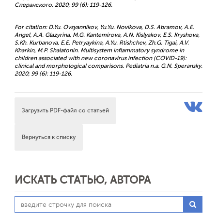
Сперанского. 2020; 99 (6): 119-126.
For citation: D.Yu. Ovsyannikov, Yu.Yu. Novikova, D.S. Abramov, A.E.
Angel, A.A. Glazyrina, M.G. Kantemirova, A.N. Kislyakov, E.S. Kryshova,
S.Kh. Kurbanova, E.E. Petryaykina, A.Yu. Rtishchev, Zh.G. Tigai, A.V.
Kharkin, M.P. Shalatonin. Multisystem inflammatory syndrome in
children associated with new coronavirus infection (COVID-19):
clinical and morphological comparisons. Pediatria n.a. G.N. Speransky.
2020; 99 (6): 119-126.
Загрузить PDF-файл со статьей
Вернуться к списку
ИСКАТЬ СТАТЬЮ, АВТОРА