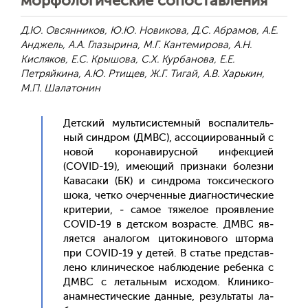
морфологические сопоставления
Д.Ю. Овсянников, Ю.Ю. Новикова, Д.С. Абрамов, А.Е.
Анджель, А.А. Глазырина, М.Г. Кантемирова, А.Н.
Кисляков, Е.С. Крышова, С.Х. Курбанова, Е.Е.
Петряйкина, А.Ю. Ртищев, Ж.Г. Тигай, А.В. Харькин,
М.П. Шалатонин
Дет­ский муль­ти­сис­темный вос­па­литель­
ный син­дром (ДМВС), ас­со­ци­иро­ван­ный с
но­вой ко­рона­вирус­ной ин­фекци­ей
(COVID-19), име­ющий приз­на­ки бо­лез­ни
Ка­васа­ки (БК) и син­дро­ма ток­си­чес­ко­го
шо­ка, чет­ко очер­ченные ди­аг­ности­чес­кие
кри­терии, ‒ са­мое тя­желое про­яв­ле­ние
COVID-19 в дет­ском воз­расте. ДМВС яв­
ля­ет­ся ана­логом ци­токи­ново­го штор­ма
при COVID-19 у де­тей. В статье пред­став­
ле­но кли­ничес­кое наб­лю­дение ре­бен­ка с
ДМВС с ле­таль­ным ис­хо­дом. Кли­нико-
анам­нести­чес­кие дан­ные, ре­зуль­та­ты ла­