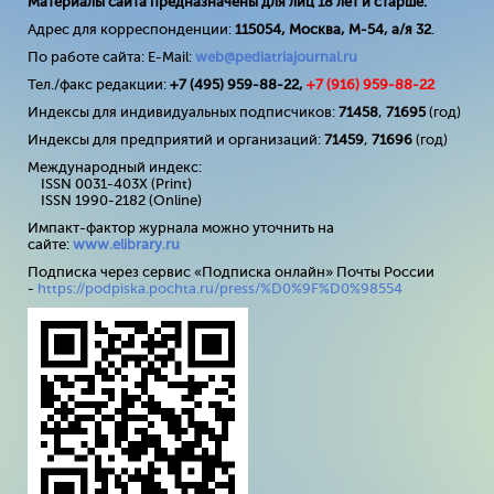
Материалы сайта предназначены для лиц 18 лет и старше.
Адрес для корреспонденции:
115054, Москва, М-54, а/я 32
.
По работе сайта: E-Mail:
web@pediatriajournal.ru
Тел./факс редакции:
+7 (495) 959-88-22,
+7 (
916
) 959-88-22
Индексы для индивидуальных подписчиков:
71458
,
71695
(год)
Индексы для предприятий и организаций:
71459
,
71696
(год)
Международный индекс:
ISSN 0031-403X (Print)
ISSN 1990-2182 (Online)
Импакт-фактор журнала можно уточнить на
сайте:
www
.
elibrary
.
ru
Подписка через сервис «Подписка онлайн» Почты России
-
https://podpiska.pochta.ru/press/%D0%9F%D0%98554