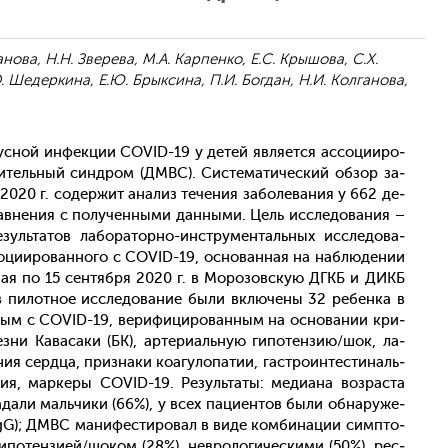
ова, Н.Н. Зверева, М.А. Карпенко, Е.С. Крышова, С.Х.
. Шедеркина, Е.Ю. Брыксина, П.И. Богдан, Н.И. Колганова,
с­ной ин­фекции COVID-19 у де­тей яв­ля­ет­ся ас­со­ци­иро­
итель­ный син­дром (ДМВС). Сис­те­мати­чес­кий об­зор за­
020 г. со­дер­жит ана­лиз те­чения за­боле­вания у 662 де­
ав­не­ния с по­лучен­ны­ми дан­ны­ми. Цель ис­сле­дова­ния –
­зуль­та­тов ла­бора­тор­но-инс­тру­мен­таль­ных ис­сле­дова­
о­ци­иро­ван­но­го с COVID-19, ос­но­ван­ная на наб­лю­дении
 1 мая по 15 сен­тября 2020 г. в Мо­розов­скую ДГКБ и ДИКБ
пи­лот­ное ис­сле­дова­ние бы­ли вклю­чены 32 ре­бен­ка в
­ным с COVID-19, ве­рифи­циро­ван­ным на ос­но­вании кри­
ни Ка­васа­ки (БК), ар­те­ри­аль­ную ги­потен­зию/шок, ла­
ия сер­дца, приз­на­ки ко­агу­лопа­тии, гас­тро­ин­тести­наль­
я, мар­ке­ры COVID-19. Ре­зуль­та­ты: ме­ди­ана воз­раста
­дали маль­чи­ки (66%), у всех па­ци­ен­тов бы­ли об­на­руже­
IgG); ДМВС ма­нифес­ти­ровал в ви­де ком­би­нации сим­пто­
и­потен­зи­ей/шо­ком (28%), нев­ро­логи­чес­ки­ми (50%), рес­