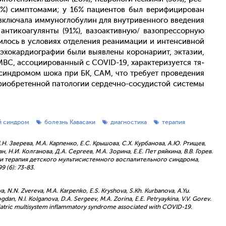
59%) сим­пто­мами; у 16% па­ци­ен­тов был ве­рифи­циро­ван
клю­чала им­му­ног­ло­булин для внут­ри­вен­но­го вве­дения
ан­ти­ко­агу­лян­ты (91%), ва­зо­ак­тивную/ ва­зоп­рессор­ную
­лось в ус­ло­ви­ях от­де­ления ре­ани­мации и ин­тенсив­ной
­кар­ди­ог­ра­фии бы­ли вы­яв­ле­ны ко­рона­ри­ит, эк­та­зии,
С, ас­со­ци­иро­ван­ный с COVID-19, ха­рак­те­ризу­ет­ся тя­
 син­дро­мом шо­ка при БК, САМ, что тре­бу­ет про­веде­ния
­об­ре­тен­ной па­толо­гии сер­дечно-со­судис­той сис­те­мы
й синдром
болезнь Кавасаки
диагностика
терапия
Н. Зверева, М.А. Карпенко, Е.С. Крышова, С.Х. Курбанова, А.Ю. Ртищев,
, Н.И. Колганова, Д.А. Сергеев, М.А. Зорина, Е.Е. Пет ряйкина, В.В. Горев.
 и терапия детского мультисистемного воспалительного синдрома,
 (6): 73-83.
va, N.N. Zvereva, M.A. Karpenko, E.S. Kryshova, S.Kh. Kurbanova, A.Yu.
 Bogdan, N.I. Kolganova, D.A. Sergeev, M.A. Zorina, E.E. Petryaykina, V.V. Gorev.
ediatric multisystem inflammatory syndrome associated with COVID-19.