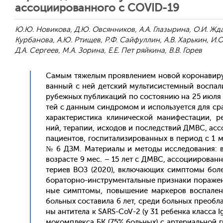
ассоциированного с COVID-19
Ю.Ю. Новикова, Д.Ю. Овсянников, А.А. Глазырина, О.И. Ждан
Курбанова, А.Ю. Ртищев, Р.Ф. Сайфуллин, А.В. Харькин, И.О
Д.А. Сергеев, М.А. Зорина, Е.Е. Пет ряйкина, В.В. Горев
Са­мым тя­желым про­яв­ле­ни­ем но­вой ко­рона­виру
ван­ный с ней дет­ский муль­ти­сис­темный вос­па­л
рубеж­ных пуб­ли­каций по сос­то­янию на 25 и­юля 2
тей с дан­ным син­дро­мом и ис­поль­зу­ет­ся для ср
ха­рак­те­рис­ти­ка кли­ничес­кой ма­нифес­та­ции, ре
ний, те­рапии, ис­хо­дов и пос­ледс­твий ДМВС, ас­с
па­ци­ен­тов, гос­пи­тали­зиро­ван­ных в пе­ри­од с
№ 6 ДЗМ. Ма­тери­алы и ме­тоды ис­сле­дова­ния: в 
воз­расте 9 мес. – 15 лет с ДМВС, ас­со­ци­иро­ван
тери­ев ВОЗ (2020), вклю­ча­ющих сим­пто­мы бо­лез­
бора­тор­но-инс­тру­мен­таль­ные приз­на­ки по­раже­н
ные сим­пто­мы, по­выше­ние мар­ке­ров вос­па­лени
боль­ных сос­та­вила 6 лет, сре­ди боль­ных пре­об­ла
ны ан­ти­тела к SARS-CoV-2 (у 31 ре­бен­ка клас­са 
моком­плек­са БК (75% боль­ных) с ар­те­ри­аль­ной г