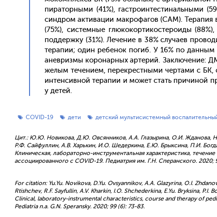
пи­ратор­ны­ми (41%), гас­тро­ин­тести­наль­ны­ми (
син­дром ак­ти­вации мак­ро­фагов (САМ). Те­рапия в
(75%), сис­темные глю­кокор­ти­кос­те­ро­иды (88%), 
под­дер­жку (31%). Ле­чение в 38% слу­ча­ев про­води
те­рапии; один ре­бенок по­гиб. У 16% по дан­ным эхо
анев­ризмы ко­ронар­ных ар­те­рий. Зак­лю­чение: ДМВ
желым те­чени­ем, пе­рек­рес­тны­ми чер­та­ми с БК,
ин­тенсив­ной те­рапии и мо­жет стать при­чиной при
у де­тей.
COVID-19
дети
детский мультисистемный воспалительны
Цит.: Ю.Ю. Новикова, Д.Ю. Овсянников, А.А. Глазырина, О.И. Жданова, Н.
Р.Ф. Сайфуллин, А.В. Харькин, И.О. Шедеркина, Е.Ю. Брыксина, П.И. Богдан
Клиническая, лабораторно-инструментальная характеристика, течение
ассоциированного с COVID-19. Педиатрия им. Г.Н. Сперанского. 2020; 99
For citation: Yu.Yu. Novikova, D.Yu. Ovsyannikov, A.A. Glazyrina, O.I. Zhdano
Rtishchev, R.F. Sayfullin, A.V. Kharkin, I.O. Shchederkina, E.Yu. Bryksina, P.I.
Clinical, laboratory-instrumental characteristics, course and therapy of p
Pediatria n.a. G.N. Speransky. 2020; 99 (6): 73-83.