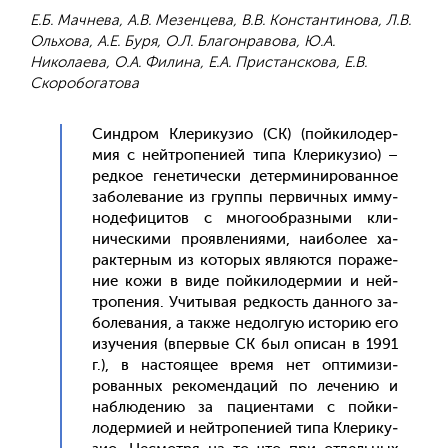
Е.Б. Мачнева, А.В. Мезенцева, В.В. Константинова, Л.В.
Ольхова, А.Е. Буря, О.Л. Благонравова, Ю.А.
Николаева, О.А. Филина, Е.А. Пристанскова, Е.В.
Скоробогатова
Син­дром Кле­рику­зио (СК) (пой­ки­лодер­
мия с ней­тро­пени­ей ти­па Кле­рику­зио) –
ред­кое ге­нети­чес­ки де­тер­ми­ниро­ван­ное
за­боле­вание из груп­пы пер­вичных им­му­
ноде­фици­тов с мно­го­об­разны­ми кли­
ничес­ки­ми про­яв­ле­ни­ями, на­ибо­лее ха­
рак­терным из ко­торых яв­ля­ют­ся по­раже­
ние ко­жи в ви­де пой­ки­лодер­мии и ней­
тро­пения. Учи­тывая ред­кость дан­но­го за­
боле­вания, а так­же не­дол­гую ис­то­рию его
изу­чения (впер­вые СК был опи­сан в 1991
г.), в нас­то­ящее вре­мя нет оп­ти­мизи­
рован­ных ре­комен­да­ций по ле­чению и
наб­лю­дению за па­ци­ен­та­ми с пой­ки­
лодер­ми­ей и ней­тро­пени­ей ти­па Кле­рику­