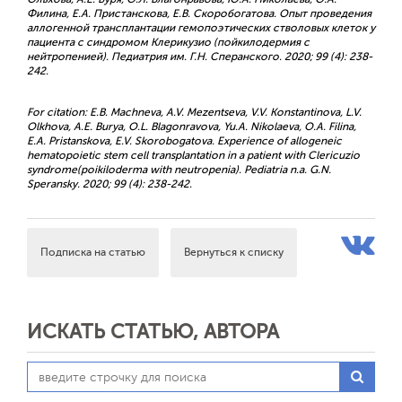
Филина, Е.А. Пристанскова, Е.В. Скоробогатова. Опыт проведения
аллогенной трансплантации гемопоэтических стволовых клеток у
пациента с синдромом Клерикузио (пойкилодермия с
нейтропенией). Педиатрия им. Г.Н. Сперанского. 2020; 99 (4): 238-
242.
For citation: E.B. Machneva, A.V. Mezentseva, V.V. Konstantinova, L.V.
Olkhova, A.E. Burya, O.L. Blagonravova, Yu.А. Nikolaeva, O.A. Filina,
E.A. Pristanskova, E.V. Skorobogatova. Experience of allogeneic
hematopoietic stem cell transplantation in a patient with Clericuzio
syndrome(poikiloderma with neutropenia). Pediatria n.a. G.N.
Speransky. 2020; 99 (4): 238-242.
Подписка на статью
Вернуться к списку
ИСКАТЬ СТАТЬЮ, АВТОРА