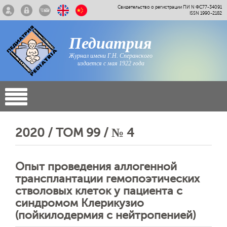
Свидетельство о регистрации ПИ N ФС77-34091
ISSN 1990-2182
Педиатрия
Журнал имени Г.Н. Сперанского
издается с мая 1922 года
2020 / ТОМ 99 / № 4
Опыт проведения аллогенной
трансплантации гемопоэтических
стволовых клеток у пациента с
синдромом Клерикузио
(пойкилодермия с нейтропенией)