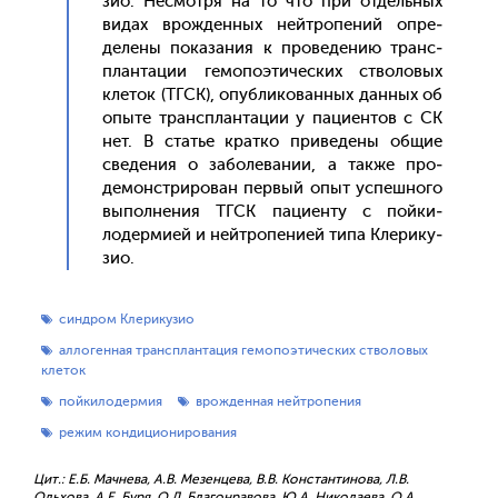
зио. Нес­мотря на то что при от­дель­ных
ви­дах врож­денных ней­тро­пений оп­ре­
деле­ны по­каза­ния к про­веде­нию транс­
план­та­ции ге­мопо­эти­чес­ких ство­ловых
кле­ток (ТГСК), опуб­ли­кован­ных дан­ных об
опы­те транс­план­та­ции у па­ци­ен­тов с СК
нет. В статье крат­ко при­веде­ны об­щие
све­дения о за­боле­вании, а так­же про­
демонс­три­рован пер­вый опыт ус­пешно­го
вы­пол­не­ния ТГСК па­ци­ен­ту с пой­ки­
лодер­ми­ей и ней­тро­пени­ей ти­па Кле­рику­
зио.
синдром Клерикузио
аллогенная трансплантация гемопоэтических стволовых
клеток
пойкилодермия
врожденная нейтропения
режим кондиционирования
Цит.: Е.Б. Мачнева, А.В. Мезенцева, В.В. Константинова, Л.В.
Ольхова, А.Е. Буря, О.Л. Благонравова, Ю.А. Николаева, О.А.