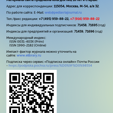
Адрес для корреспонденции:
115054, Москва, М-54, а/я 32
.
По работе сайта: E-Mail:
web@pediatriajournal.ru
Тел./факс редакции:
+7 (495) 959-88-22,
+7 (
916
) 959-88-22
Индексы для индивидуальных подписчиков:
71458
,
71695
(год)
Индексы для предприятий и организаций:
71459
,
71696
(год)
Международный индекс:
ISSN 0031-403X (Print)
ISSN 1990-2182 (Online)
Импакт-фактор журнала можно уточнить на
сайте:
www
.
elibrary
.
ru
Подписка через сервис «Подписка онлайн» Почты России
-
https://podpiska.pochta.ru/press/%D0%9F%D0%98554