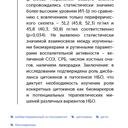
соп­ро­вож­да­лись ста­тис­ти­чес­ки зна­чимо
бо­лее вы­соким уров­нем ИЛ-1β по срав­не­
нию с вов­ле­чени­ем толь­ко пе­рифе­ричес­
ко­го ске­лета – 51,2 (45,8; 52,3) пг/мл и
45,8 (40,3; 50,8) пг/мл со­от­ветс­твен­но
(p=0,034). Не вы­яв­ле­но ста­тис­ти­чес­ки
зна­чимой вза­имос­вя­зи меж­ду изу­чен­ны­
ми би­омар­ке­рами и ру­тин­ны­ми па­рамет­
ра­ми вос­па­литель­ной ак­тивнос­ти – ве­
личи­ной СОЭ, СРБ, чис­лом кос­тных оча­
гов, на­личи­ем ли­хорад­ки. Зак­лю­чение: в
ис­сле­дова­нии под­твержде­на роль дис­ба­
лан­са ци­токи­нов в па­тоге­незе НБО, что
дик­ту­ет не­об­хо­димость изу­чения ро­ли
кон­крет­ных ци­токи­нов как би­омар­ке­ров
и по­тен­ци­аль­ных те­рапев­ти­чес­ких ми­
шеней раз­личных ва­ри­ан­тов НБО.
небактериальный остеомиелит
цитокины
дети
биомаркеры