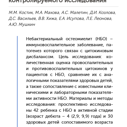
контролируемого исследования
М.М. Костик, М.А. Махова, А.С. Малетин, Д.И. Козлова,
Д.С. Васильев, В.В. Хижа, Е.А. Исупова, Л.Е. Леонова,
А.Ю. Мушкин
Не­бак­те­ри­аль­ный ос­те­оми­елит (НБО) –
им­му­новос­па­литель­ное за­боле­вание, па­
тоге­нез ко­торо­го свя­зан с ци­токи­новым
дис­ба­лан­сом. Цель ис­сле­дова­ния: ко­
личес­твен­ная оцен­ка про­вос­па­литель­ных
и про­тиво­вос­па­литель­ных ци­токи­нов у
па­ци­ен­тов с НБО, срав­не­ние их с ана­
логич­ны­ми по­каза­теля­ми здо­ровых де­тей,
а так­же со­пос­тавле­ние с из­вес­тны­ми кли­
ничес­ки­ми и ла­бора­тор­ны­ми по­каза­теля­
ми ак­тивнос­ти НБО. Ма­тери­алы и ме­тоды
ис­сле­дова­ния: прос­пектив­но ис­сле­дова­
ны 42 ре­бен­ка с НБО в ак­тивной ста­дии
[воз­раст де­бюта – 4 (2,9; 9,9) го­да] и 30
здо­ровых де­тей со­пос­та­вимо­го воз­раста