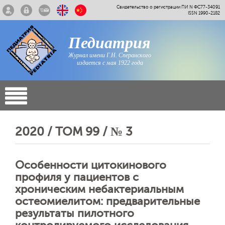
Свидетельство о регистрации ПИ N ФС77-34091
ISSN 1990-2182
Педиатрия
Журнал имени Г.Н. Сперанского
издается с мая 1922 года
2020 / ТОМ 99 / № 3
Особенности цитокинового
профиля у пациентов с
хроническим небактериальным
остеомиелитом: предварительные
результаты пилотного