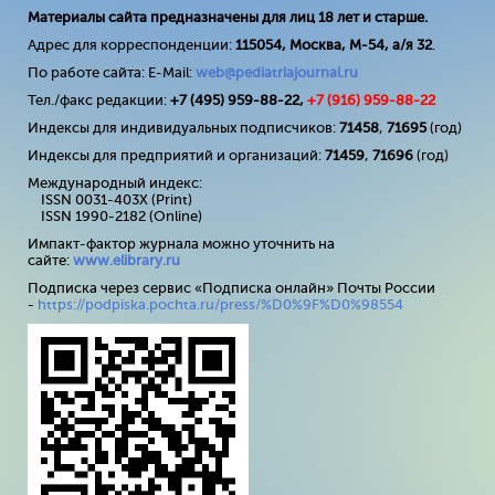
Материалы сайта предназначены для лиц 18 лет и старше.
Адрес для корреспонденции:
115054, Москва, М-54, а/я 32
.
По работе сайта: E-Mail:
web@pediatriajournal.ru
Тел./факс редакции:
+7 (495) 959-88-22,
+7 (
916
) 959-88-22
Индексы для индивидуальных подписчиков:
71458
,
71695
(год)
Индексы для предприятий и организаций:
71459
,
71696
(год)
Международный индекс:
ISSN 0031-403X (Print)
ISSN 1990-2182 (Online)
Импакт-фактор журнала можно уточнить на
сайте:
www
.
elibrary
.
ru
Подписка через сервис «Подписка онлайн» Почты России
-
https://podpiska.pochta.ru/press/%D0%9F%D0%98554