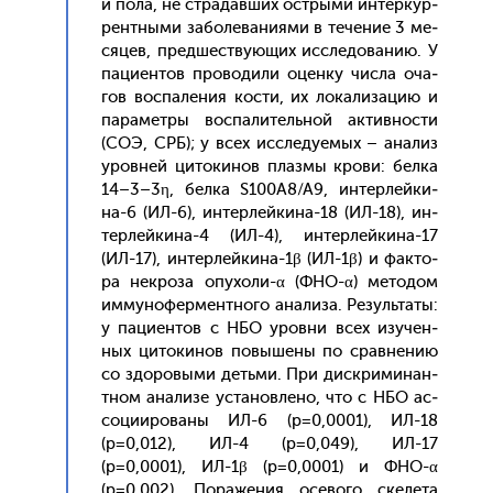
и по­ла, не стра­дав­ших ос­тры­ми ин­теркур­
рен­тны­ми за­боле­вани­ями в те­чение 3 ме­
сяцев, пред­шес­тву­ющих ис­сле­дова­нию. У
па­ци­ен­тов про­води­ли оцен­ку чис­ла оча­
гов вос­па­ления кос­ти, их ло­кали­зацию и
па­рамет­ры вос­па­литель­ной ак­тивнос­ти
(СОЭ, СРБ); у всех ис­сле­ду­емых – ана­лиз
уров­ней ци­токи­нов плаз­мы кро­ви: бел­ка
14–3–3η, бел­ка S100A8/A9, ин­терлей­ки­
на-6 (ИЛ-6), ин­терлей­ки­на-18 (ИЛ-18), ин­
терлей­ки­на-4 (ИЛ-4), ин­терлей­ки­на-17
(ИЛ-17), ин­терлей­ки­на-1β (ИЛ-1β) и фак­то­
ра нек­ро­за опу­холи-α (ФНО-α) ме­тодом
им­му­нофер­мен­тно­го ана­лиза. Ре­зуль­та­ты:
у па­ци­ен­тов с НБО уров­ни всех изу­чен­
ных ци­токи­нов по­выше­ны по срав­не­нию
со здо­ровы­ми деть­ми. При дис­кри­минан­
тном ана­лизе ус­та­нов­ле­но, что с НБО ас­
со­ци­иро­ваны ИЛ-6 (р=0,0001), ИЛ-18
(р=0,012), ИЛ-4 (р=0,049), ИЛ-17
(р=0,0001), ИЛ-1β (р=0,0001) и ФНО-α
(р=0,002). По­раже­ния осе­вого ске­лета