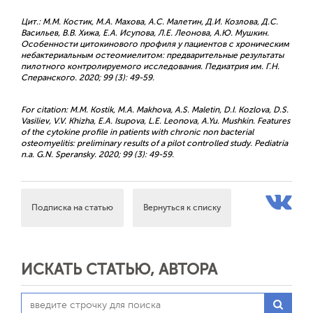
Цит.: М.М. Костик, М.А. Махова, А.С. Малетин, Д.И. Козлова, Д.С.
Васильев, В.В. Хижа, Е.А. Исупова, Л.Е. Леонова, А.Ю. Мушкин.
Особенности цитокинового профиля у пациентов с хроническим
небактериальным остеомиелитом: предварительные результаты
пилотного контролируемого исследования. Педиатрия им. Г.Н.
Сперанского. 2020; 99 (3): 49-59.
For citation: M.M. Kostik, M.A. Makhova, A.S. Maletin, D.I. Kozlova, D.S.
Vasiliev, V.V. Khizha, E.A. Isupova, L.E. Leonova, A.Yu. Mushkin. Features
of the cytokine profile in patients with chronic non bacterial
osteomyelitis: preliminary results of a pilot controlled study. Pediatria
n.a. G.N. Speransky. 2020; 99 (3): 49-59.
Подписка на статью
Вернуться к списку
ИСКАТЬ СТАТЬЮ, АВТОРА