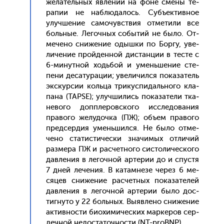
жела­тель­ных яв­ле­ний на фо­не сме­ны те­
рапии не наб­лю­далось. Субъ­ек­тивное
улуч­ше­ние са­мочувс­твия от­ме­тили все
боль­ные. Ле­гоч­ных со­бытий не бы­ло. От­
ме­чено сни­жение одыш­ки по Бор­гу, уве­
личе­ние прой­ден­ной дис­танции в тес­те с
6-ми­нут­ной ходь­бой и умень­ше­ние сте­
пени де­сату­рации; уве­личил­ся по­каза­тель
эк­скур­сии коль­ца три­кус­пи­даль­но­го кла­
пана (TAPSE); улуч­ши­лись по­каза­тели тка­
нево­го доп­пле­ров­ско­го ис­сле­дова­ния
пра­вого же­лудоч­ка (ПЖ); объ­ем пра­вого
пред­сердия умень­шил­ся. Не бы­ло от­ме­
чено ста­тис­ти­чес­ки зна­чимых от­ли­чий
раз­ме­ра ПЖ и рас­четно­го сис­то­личес­ко­го
дав­ле­ния в ле­гоч­ной ар­те­рии до и спус­тя
7 дней ле­чения. В ка­там­не­зе че­рез 6 ме­
сяцев сни­жение рас­четных по­каза­телей
дав­ле­ния в ле­гоч­ной ар­те­рии бы­ло дос­
тигну­то у 22 боль­ных. Вы­яв­ле­но сни­жение
ак­тивнос­ти би­охи­мичес­ких мар­ке­ров сер­
дечной не­дос­та­точ­ности (NT-proBNP).