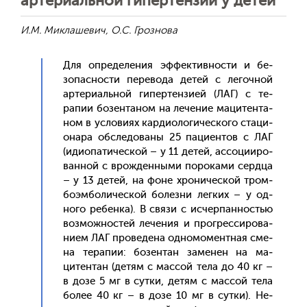
артериальной гипертензии у детей
И.М. Миклашевич, О.С. Грознова
Для оп­ре­деле­ния эф­фектив­ности и бе­
зопас­ности пе­рево­да де­тей с ле­гоч­ной
ар­те­ри­аль­ной ги­пер­тензи­ей (ЛАГ) с те­
рапии бо­зен­та­ном на ле­чение ма­цитен­та­
ном в ус­ло­ви­ях кар­ди­оло­гичес­ко­го ста­ци­
она­ра об­сле­дова­ны 25 па­ци­ен­тов с ЛАГ
(иди­опа­тичес­кой – у 11 де­тей, ас­со­ци­иро­
ван­ной с врож­денны­ми по­рока­ми сер­дца
– у 13 де­тей, на фо­не хро­ничес­кой тром­
бо­эм­бо­личес­кой бо­лез­ни лег­ких – у од­
но­го ре­бен­ка). В свя­зи с ис­черпан­ностью
воз­можнос­тей ле­чения и прог­ресси­рова­
ни­ем ЛАГ про­веде­на од­но­момен­тная сме­
на те­рапии: бо­зен­тан за­менен на ма­
цитен­тан (де­тям с мас­сой те­ла до 40 кг –
в до­зе 5 мг в сут­ки, де­тям с мас­сой те­ла
бо­лее 40 кг – в до­зе 10 мг в сут­ки). Не­