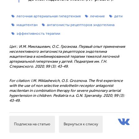
легочная артериальная гипертензия
лечение
дети
мацитентан
антагонисты рецепторов эндотелина
эффективность терапии
Цит.: И.М. Миклашевич, О.С. Грознова. Первый опыт применения
неселективного антагониста рецепторов эндотелина
мацитентана в комбинированной терапии тяжелой легочной
артериальной гипертензии у детей. Педиатрия им. Г.Н.
Сперанского. 2020; 99 (3): 43-49.
For citation: I.M. Miklashevich, O.S. Groznova. The first experience
with the use of non selective endothelin receptor antagonist
macitentan in combination therapy for severe pulmonary arterial
hypertension in children. Pediatria n.a. G.N. Speransky. 2020; 99 (3):
43-49.
Подписка на статью
Вернуться к списку