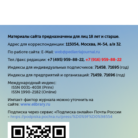
Материалы сайта предназначены для лиц 18 лет и старше.
Адрес для корреспонденции:
115054, Москва, М-54, а/я 32
.
По работе сайта: E-Mail:
web@pediatriajournal.ru
Тел./факс редакции:
+7 (495) 959-88-22,
+7 (
916
) 959-88-22
Индексы для индивидуальных подписчиков:
71458
,
71695
(год)
Индексы для предприятий и организаций:
71459
,
71696
(год)
Международный индекс:
ISSN 0031-403X (Print)
ISSN 1990-2182 (Online)
Импакт-фактор журнала можно уточнить на
сайте:
www
.
elibrary
.
ru
Подписка через сервис «Подписка онлайн» Почты России
-
https://podpiska.pochta.ru/press/%D0%9F%D0%98554