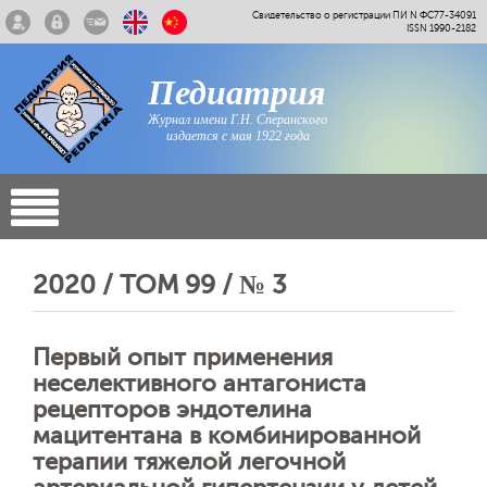
Свидетельство о регистрации ПИ N ФС77-34091
ISSN 1990-2182
Педиатрия
Журнал имени Г.Н. Сперанского
издается с мая 1922 года
2020 / ТОМ 99 / № 3
Первый опыт применения
неселективного антагониста
рецепторов эндотелина
мацитентана в комбинированной
терапии тяжелой легочной