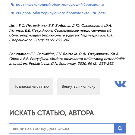
постинфекционный облитерирующий бронхиолит
синдром облитерирующего бронхиолита
дети
Цит.: Е.С. Петряйкина, Е.В. Бойцова, Д.Ю. Овсянников, Ш.А.
Гитинов, Е.Е. Петряйкина. Современные представления об
облитерирующем бронхиолите у детей. Педиатрия им. Г.Н.
Сперанского. 2020; 99 (2): 255-262.
For citation: E.S. Petriaikina, E.V. Boitsova, D.Yu. Ovsyannikov, Sh.A.
Gitinov, E.E. Petryajkina. Modern ideas about obliterating bronchiolitis
in children. Pediatria n.a. G.N. Speransky. 2020; 99 (2): 255-262.
Подписка на статью
Вернуться к списку
ИСКАТЬ СТАТЬЮ, АВТОРА