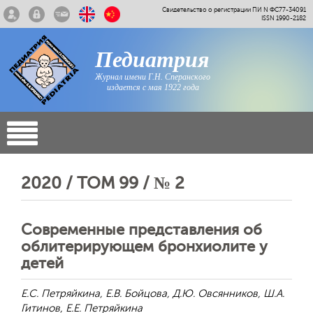
Свидетельство о регистрации ПИ N ФС77-34091
ISSN 1990-2182
Педиатрия
Журнал имени Г.Н. Сперанского
издается с мая 1922 года
2020 / ТОМ 99 / № 2
Современные представления об
облитерирующем бронхиолите у
детей
Е.С. Петряйкина, Е.В. Бойцова, Д.Ю. Овсянников, Ш.А.
Гитинов, Е.Е. Петряйкина