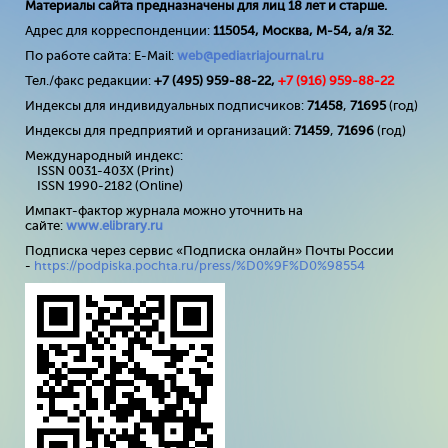
Материалы сайта предназначены для лиц 18 лет и старше.
Адрес для корреспонденции:
115054, Москва, М-54, а/я 32
.
По работе сайта: E-Mail:
web@pediatriajournal.ru
Тел./факс редакции:
+7 (495) 959-88-22,
+7 (
916
) 959-88-22
Индексы для индивидуальных подписчиков:
71458
,
71695
(год)
Индексы для предприятий и организаций:
71459
,
71696
(год)
Международный индекс:
ISSN 0031-403X (Print)
ISSN 1990-2182 (Online)
Импакт-фактор журнала можно уточнить на
сайте:
www
.
elibrary
.
ru
Подписка через сервис «Подписка онлайн» Почты России
-
https://podpiska.pochta.ru/press/%D0%9F%D0%98554