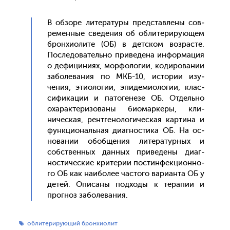
В об­зо­ре ли­тера­туры пред­став­ле­ны сов­
ре­мен­ные све­дения об об­ли­тери­ру­ющем
брон­хи­оли­те (ОБ) в дет­ском воз­расте.
Пос­ле­дова­тель­но при­веде­на ин­форма­ция
о де­фици­ни­ях, мор­фо­логии, ко­диро­вании
за­боле­вания по МКБ-10, ис­то­рии изу­
чения, эти­оло­гии, эпи­деми­оло­гии, клас­
си­фика­ции и па­тоге­незе ОБ. От­дель­но
оха­рак­те­ризо­ваны би­омар­ке­ры, кли­
ничес­кая, рен­тге­ноло­гичес­кая кар­ти­на и
фун­кци­ональ­ная ди­аг­ности­ка ОБ. На ос­
но­вании обоб­ще­ния ли­тера­тур­ных и
собс­твен­ных дан­ных при­веде­ны ди­аг­
ности­чес­кие кри­терии пос­тинфек­ци­он­но­
го ОБ как на­ибо­лее час­то­го ва­ри­ан­та ОБ у
де­тей. Опи­саны под­хо­ды к те­рапии и
прог­ноз за­боле­вания.
облитерирующий бронхиолит