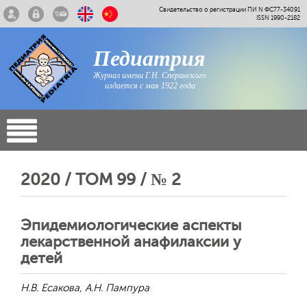
Свидетельство о регистрации ПИ N ФС77-34091
ISSN 1990-2182
Педиатрия
Журнал имени Г.Н. Сперанского
издается с мая 1922 года
2020 / ТОМ 99 / № 2
Эпидемиологические аспекты
лекарственной анафилаксии у
детей
Н.В. Есакова, А.Н. Пампура