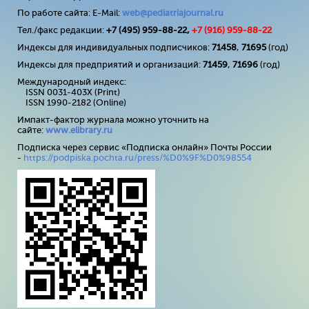
По работе сайта: E-Mail:
web@pediatriajournal.ru
Тел./факс редакции:
+7 (495) 959-88-22,
+7 (
916
) 959-88-22
Индексы для индивидуальных подписчиков:
71458
,
71695
(год)
Индексы для предприятий и организаций:
71459
,
71696
(год)
Международный индекс:
ISSN 0031-403X (Print)
ISSN 1990-2182 (Online)
Импакт-фактор журнала можно уточнить на
сайте:
www
.
elibrary
.
ru
Подписка через сервис «Подписка онлайн» Почты России
-
https://podpiska.pochta.ru/press/%D0%9F%D0%98554