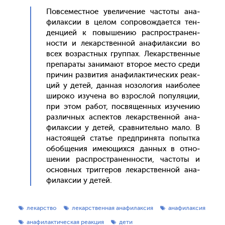
Пов­се­мес­тное уве­личе­ние час­то­ты ана­
филак­сии в це­лом соп­ро­вож­да­ет­ся тен­
денци­ей к по­выше­нию рас­простра­нен­
ности и ле­карс­твен­ной ана­филак­сии во
всех воз­рас­тных груп­пах. Ле­карс­твен­ные
пре­пара­ты за­нима­ют вто­рое мес­то сре­ди
при­чин раз­ви­тия ана­филак­ти­чес­ких ре­ак­
ций у де­тей, дан­ная но­золо­гия на­ибо­лее
ши­роко изу­чена во взрос­лой по­пуля­ции,
при этом ра­бот, пос­вя­щен­ных изу­чению
раз­личных ас­пектов ле­карс­твен­ной ана­
филак­сии у де­тей, срав­ни­тель­но ма­ло. В
нас­то­ящей статье пред­при­нята по­пыт­ка
обоб­ще­ния име­ющих­ся дан­ных в от­но­
шении рас­простра­нен­ности, час­то­ты и
ос­новных триг­ге­ров ле­карс­твен­ной ана­
филак­сии у де­тей.
лекарство
лекарственная анафилаксия
анафилаксия
анафилактическая реакция
дети