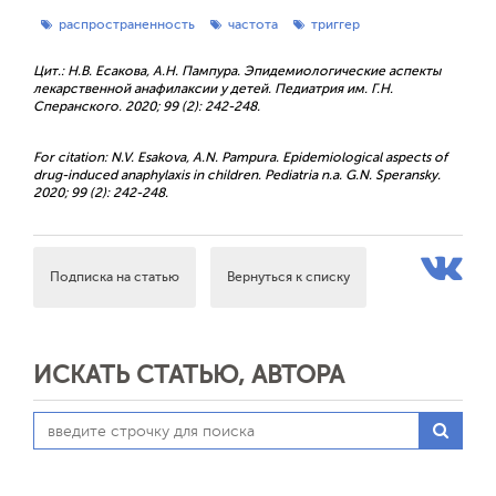
распространенность
частота
триггер
Цит.: Н.В. Есакова, А.Н. Пампура. Эпидемиологические аспекты
лекарственной анафилаксии у детей. Педиатрия им. Г.Н.
Сперанского. 2020; 99 (2): 242-248.
For citation: N.V. Esakova, A.N. Pampura. Epidemiological aspects of
drug-induced anaphylaxis in children. Pediatria n.a. G.N. Speransky.
2020; 99 (2): 242-248.
Подписка на статью
Вернуться к списку
ИСКАТЬ СТАТЬЮ, АВТОРА