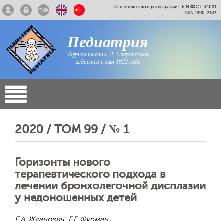
Свидетельство о регистрации ПИ N ФС77-34091
ISSN 1990-2182
Педиатрия
Журнал имени Г.Н. Сперанского
издается с мая 1922 года
2020 / ТОМ 99 / № 1
Горизонты нового
терапевтического подхода в
лечении бронхолегочной дисплазии
у недоношенных детей
Е.А. Жданович, Е.Г. Фурман