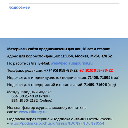
подробнее
Материалы сайта предназначены для лиц 18 лет и старше.
Адрес для корреспонденции:
115054, Москва, М-54, а/я 32
.
По работе сайта: E-Mail:
web@pediatriajournal.ru
Тел./факс редакции:
+7 (495) 959-88-22,
+7 (
916
) 959-88-22
Индексы для индивидуальных подписчиков:
71458
,
71695
(год)
Индексы для предприятий и организаций:
71459
,
71696
(год)
Международный индекс:
ISSN 0031-403X (Print)
ISSN 1990-2182 (Online)
Импакт-фактор журнала можно уточнить на
сайте:
www
.
elibrary
.
ru
Подписка через сервис «Подписка онлайн» Почты России
-
https://podpiska.pochta.ru/press/%D0%9F%D0%98554