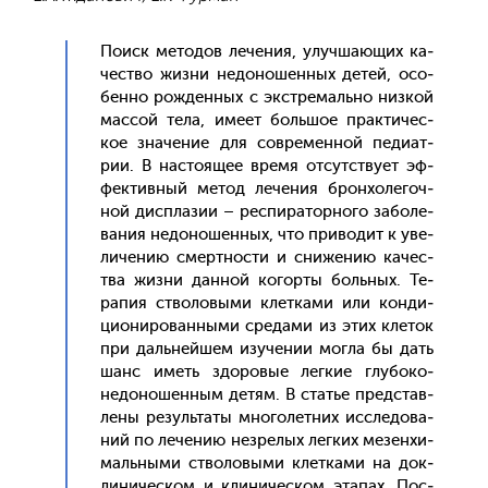
По­иск ме­тодов ле­чения, улуч­ша­ющих ка­
чес­тво жиз­ни не­доно­шен­ных де­тей, осо­
бен­но рож­денных с экс­тре­маль­но низ­кой
мас­сой те­ла, име­ет боль­шое прак­ти­чес­
кое зна­чение для сов­ре­мен­ной пе­ди­ат­
рии. В нас­то­ящее вре­мя от­сутс­тву­ет эф­
фектив­ный ме­тод ле­чения брон­хо­легоч­
ной дис­пла­зии – рес­пи­ратор­но­го за­боле­
вания не­доно­шен­ных, что при­водит к уве­
личе­нию смер­тнос­ти и сни­жению ка­чес­
тва жиз­ни дан­ной ко­гор­ты боль­ных. Те­
рапия ство­ловы­ми клет­ка­ми или кон­ди­
ци­они­рован­ны­ми сре­дами из этих кле­ток
при даль­ней­шем изу­чении мог­ла бы дать
шанс иметь здо­ровые лег­кие глу­боко­
недо­ношен­ным де­тям. В статье пред­став­
ле­ны ре­зуль­та­ты мно­голет­них ис­сле­дова­
ний по ле­чению нез­ре­лых лег­ких ме­зен­хи­
маль­ны­ми ство­ловы­ми клет­ка­ми на док­
ли­ничес­ком и кли­ничес­ком эта­пах. Пос­