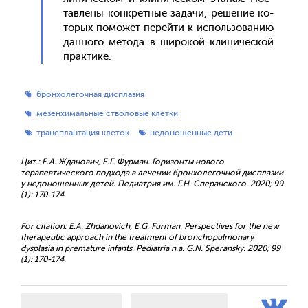
тавле­ны кон­крет­ные за­дачи, ре­шение ко­
торых по­может пе­рей­ти к ис­поль­зо­ванию
дан­но­го ме­тода в ши­рокой кли­ничес­кой
прак­ти­ке.
бронхолегочная дисплазия
мезенхимальные стволовые клетки
трансплантация клеток
недоношенные дети
Цит.: Е.А. Жданович, Е.Г. Фурман. Горизонты нового
терапевтического подхода в лечении бронхолегочной дисплазии
у недоношенных детей. Педиатрия им. Г.Н. Сперанского. 2020; 99
(1): 170-174.
For citation: E.A. Zhdanovich, E.G. Furman. Perspectives for the new
therapeutic approach in the treatment of bronchopulmonary
dysplasia in premature infants. Pediatria n.a. G.N. Speransky. 2020; 99
(1): 170-174.