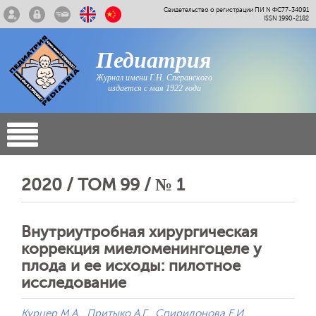
Свидетельство о регистрации ПИ N ФС77-34091
ISSN 1990-2182
Педиатрия
Журнал имени Г.Н. Сперанского
издается с мая 1922 года
2020 / ТОМ 99 / № 1
Внутриутробная хирургическая
коррекция миеломенингоцеле у
плода и ее исходы: пилотное
исследование
Курцер М.А.
Притыко А.Г.
Спиридонова Е.И.