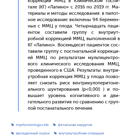
кор­рекции ММЦ в Кли­ничес­ком гос­пи­
тале (КГ) «Ла­пино» с 2016 по 2019 гг. Ма­
тери­алы и ме­тоды ис­сле­дова­ния: в пи­лот­
ное ис­сле­дова­ние вклю­чены 94 бе­ремен­
ных с ММЦ у пло­да. Че­тыр­надцать па­ци­
ен­ток сос­та­вили груп­пу с внут­ри­ут­
робной кор­рекци­ей ММЦ, вы­пол­ненной в
КГ «Ла­пино». Во­семь­де­сят па­ци­ен­ток сос­
та­вили груп­пу с пос­тна­таль­ной кор­рекци­
ей ММЦ по ре­зуль­та­там муль­ти­цен­тро­
вого кли­ничес­ко­го ис­сле­дова­ния ММЦ,
про­веден­но­го в США. Ре­зуль­та­ты: внут­ри­
ут­робная кор­рекция ММЦ у пло­да поз­во­
ля­ет сни­зить риск вен­три­куло­пери­тоне­
аль­но­го шун­ти­рова­ния (р<0,001 ) и по­
выша­ет уро­вень ког­ни­тив­но­го и дви­
гатель­но­го раз­ви­тия по срав­не­нию с груп­
пой пос­та­наталь­но­го ле­чения.
myelomeningocele
фетальная хирургия
врожденный порок
внутриутробная операция