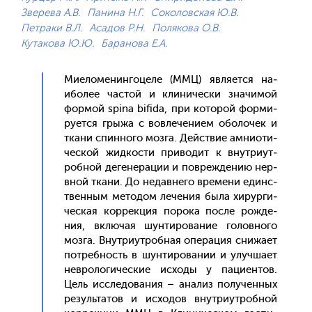
Зверева А.В.
Панина Н.Г.
Соколовская Ю.В.
Петраки В.Л.
Асадов Р.Н.
Полякова О.В.
Кутакова Ю.Ю.
Баранова Е.А.
Ми­ело­менин­го­целе (ММЦ) яв­ля­ет­ся на­
ибо­лее час­той и кли­ничес­ки зна­чимой
фор­мой spina bifida, при ко­торой фор­ми­
ру­ет­ся гры­жа с вов­ле­чени­ем обо­лочек и
тка­ни спин­но­го моз­га. Дей­ствие ам­ни­оти­
чес­кой жид­кости при­водит к внут­ри­ут­
робной де­гене­рации и пов­режде­нию нер­
вной тка­ни. До не­дав­не­го вре­мени единс­
твен­ным ме­тодом ле­чения бы­ла хи­рур­ги­
чес­кая кор­рекция по­рока пос­ле рож­де­
ния, вклю­чая шун­ти­рова­ние го­лов­но­го
моз­га. Внут­ри­ут­робная опе­рация сни­жа­ет
пот­ребность в шун­ти­рова­нии и улуч­ша­ет
нев­ро­логи­чес­кие ис­хо­ды у па­ци­ен­тов.
Цель ис­сле­дова­ния – ана­лиз по­лучен­ных
ре­зуль­та­тов и ис­хо­дов внут­ри­ут­робной