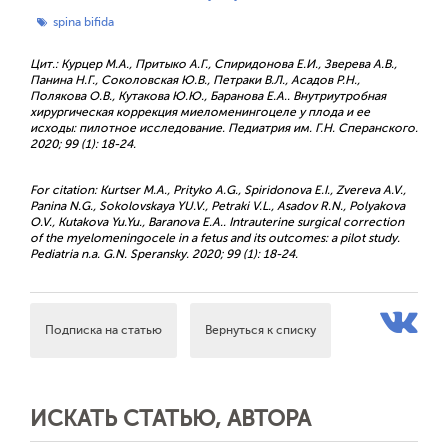
spina bifida
Цит.: Курцер М.А., Притыко А.Г., Спиридонова Е.И., Зверева А.В.,
Панина Н.Г., Соколовская Ю.В., Петраки В.Л., Асадов Р.Н.,
Полякова О.В., Кутакова Ю.Ю., Баранова Е.А.. Внутриутробная
хирургическая коррекция миеломенингоцеле у плода и ее
исходы: пилотное исследование. Педиатрия им. Г.Н. Сперанского.
2020; 99 (1): 18-24.
For citation: Kurtser M.A., Prityko А.G., Spiridonova E.I., Zvereva A.V.,
Panina N.G., Sokolovskaya YU.V., Petraki V.L., Asadov R.N., Polyakova
O.V., Kutakova Yu.Yu., Baranova E.A.. Intrauterine surgical correction
of the myelomeningocele in a fetus and its outcomes: a pilot study.
Pediatria n.a. G.N. Speransky. 2020; 99 (1): 18-24.
Подписка на статью
Вернуться к списку
ИСКАТЬ СТАТЬЮ, АВТОРА