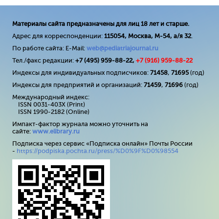
Материалы сайта предназначены для лиц 18 лет и старше.
Адрес для корреспонденции:
115054, Москва, М-54, а/я 32
.
По работе сайта: E-Mail:
web@pediatriajournal.ru
Тел./факс редакции:
+7 (495) 959-88-22,
+7 (
916
) 959-88-22
Индексы для индивидуальных подписчиков:
71458
,
71695
(год)
Индексы для предприятий и организаций:
71459
,
71696
(год)
Международный индекс:
ISSN 0031-403X (Print)
ISSN 1990-2182 (Online)
Импакт-фактор журнала можно уточнить на
сайте:
www
.
elibrary
.
ru
Подписка через сервис «Подписка онлайн» Почты России
-
https://podpiska.pochta.ru/press/%D0%9F%D0%98554