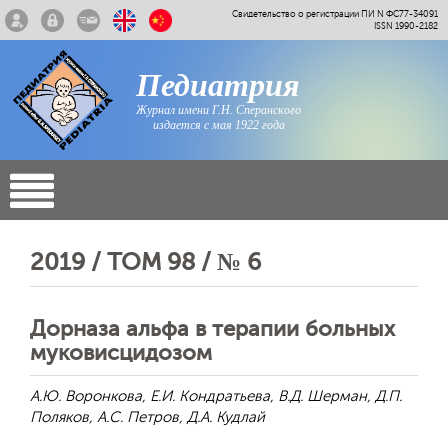
Свидетельство о регистрации ПИ N ФС77-34091
ISSN 1990-2182
Педиатрия
Журнал имени Г.Н. Сперанского
издается с мая 1922 года
2019 / ТОМ 98 / № 6
Дорназа альфа в терапии больных
муковисцидозом
А.Ю. Воронкова, Е.И. Кондратьева, В.Д. Шерман, Д.П.
Поляков, А.С. Петров, Д.А. Кудлай