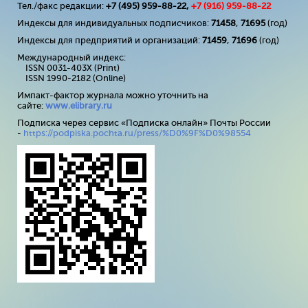
Тел./факс редакции:
+7 (495) 959-88-22,
+7 (
916
) 959-88-22
Индексы для индивидуальных подписчиков:
71458
,
71695
(год)
Индексы для предприятий и организаций:
71459
,
71696
(год)
Международный индекс:
ISSN 0031-403X (Print)
ISSN 1990-2182 (Online)
Импакт-фактор журнала можно уточнить на
сайте:
www
.
elibrary
.
ru
Подписка через сервис «Подписка онлайн» Почты России
-
https://podpiska.pochta.ru/press/%D0%9F%D0%98554