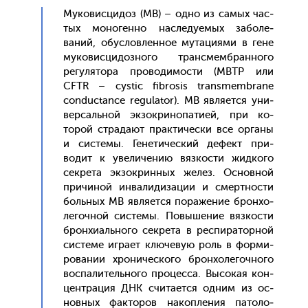
Му­ковис­ци­доз (МВ) – од­но из са­мых час­
тых мо­ноген­но нас­ле­ду­емых за­боле­
ваний, обус­ловлен­ное му­таци­ями в ге­не
му­ковис­ци­доз­но­го тран­смембран­но­го
ре­гуля­тора про­води­мос­ти (МВТР или
CFTR – cystic fibrosis transmembrane
conductance regulator). МВ яв­ля­ет­ся уни­
вер­саль­ной эк­зокри­нопа­ти­ей, при ко­
торой стра­да­ют прак­ти­чес­ки все ор­га­ны
и сис­те­мы. Ге­нети­чес­кий де­фект при­
водит к уве­личе­нию вяз­кости жид­ко­го
сек­ре­та эк­зокрин­ных же­лез. Ос­новной
при­чиной ин­ва­лиди­зации и смер­тнос­ти
боль­ных МВ яв­ля­ет­ся по­раже­ние брон­хо­
легоч­ной сис­те­мы. По­выше­ние вяз­кости
брон­хи­аль­но­го сек­ре­та в рес­пи­ратор­ной
сис­те­ме иг­ра­ет клю­чевую роль в фор­ми­
рова­нии хро­ничес­ко­го брон­хо­легоч­но­го
вос­па­литель­но­го про­цес­са. Вы­сокая кон­
цен­тра­ция ДНК счи­та­ет­ся од­ним из ос­
новных фак­то­ров на­коп­ле­ния па­толо­