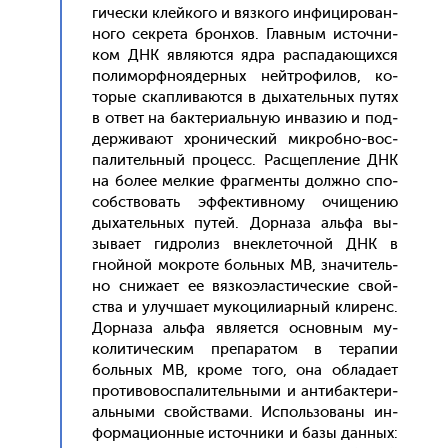
гичес­ки клей­ко­го и вяз­ко­го ин­фи­циро­ван­
но­го сек­ре­та брон­хов. Глав­ным ис­точни­
ком ДНК яв­ля­ют­ся яд­ра рас­па­да­ющих­ся
по­лимор­фно­ядер­ных ней­тро­филов, ко­
торые скап­ли­ва­ют­ся в ды­хатель­ных пу­тях
в от­вет на бак­те­ри­аль­ную ин­ва­зию и под­
держи­ва­ют хро­ничес­кий мик­робно-вос­
па­литель­ный про­цесс. Рас­щепле­ние ДНК
на бо­лее мел­кие фраг­менты дол­жно спо­
собс­тво­вать эф­фектив­но­му очи­щению
ды­хатель­ных пу­тей. Дор­на­за аль­фа вы­
зыва­ет гид­ро­лиз внек­ле­точ­ной ДНК в
гной­ной мок­ро­те боль­ных МВ, зна­читель­
но сни­жа­ет ее вяз­ко­элас­ти­чес­кие свой­
ства и улуч­ша­ет му­коци­ли­ар­ный кли­ренс.
Дор­на­за аль­фа яв­ля­ет­ся ос­новным му­
коли­тичес­ким пре­пара­том в те­рапии
боль­ных МВ, кро­ме то­го, она об­ла­да­ет
про­тиво­вос­па­литель­ны­ми и ан­ти­бак­те­ри­
аль­ны­ми свой­ства­ми. Ис­поль­зо­ваны ин­
форма­ци­он­ные ис­точни­ки и ба­зы дан­ных: