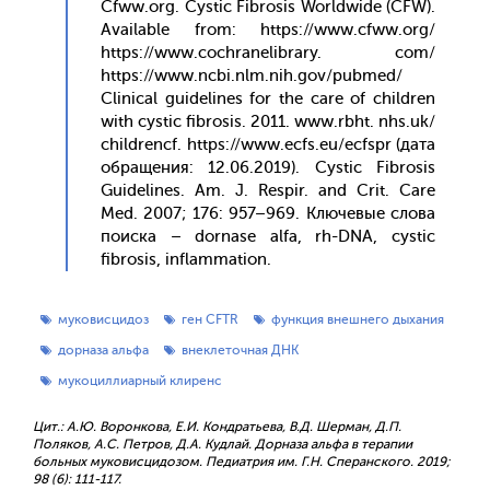
Cfww.org. Cystic Fibrosis Worldwide (CFW).
Available from: https://www.cfww.org/
https://www.cochranelibrary. com/
https://www.ncbi.nlm.nih.gov/pubmed/
Clinical guidelines for the care of children
with cystic fibrosis. 2011. www.rbht. nhs.uk/
childrencf. https://www.ecfs.eu/ecfspr (да­та
об­ра­щения: 12.06.2019). Cystic Fibrosis
Guidelines. Am. J. Respir. and Crit. Care
Med. 2007; 176: 957–969. Клю­чевые сло­ва
по­ис­ка – dornase alfa, rh-DNA, cystic
fibrosis, inflammation.
муковисцидоз
ген CFTR
функция внешнего дыхания
дорназа альфа
внеклеточная ДНК
мукоциллиарный клиренс
Цит.: А.Ю. Воронкова, Е.И. Кондратьева, В.Д. Шерман, Д.П.
Поляков, А.С. Петров, Д.А. Кудлай. Дорназа альфа в терапии
больных муковисцидозом. Педиатрия им. Г.Н. Сперанского. 2019;
98 (6): 111-117.