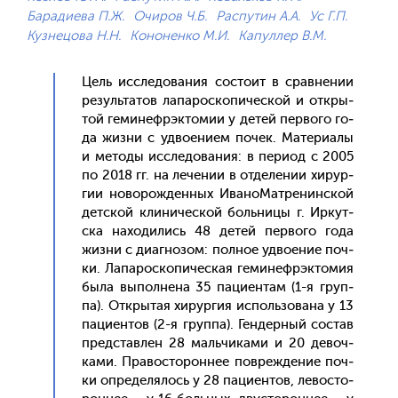
Барадиева П.Ж.
Очиров Ч.Б.
Распутин А.А.
Ус Г.П.
Кузнецова Н.Н.
Кононенко М.И.
Капуллер В.М.
Цель ис­сле­дова­ния сос­то­ит в срав­не­нии
ре­зуль­та­тов ла­парос­ко­пичес­кой и от­кры­
той ге­минеф­рэкто­мии у де­тей пер­во­го го­
да жиз­ни с уд­во­ени­ем по­чек. Ма­тери­алы
и ме­тоды ис­сле­дова­ния: в пе­ри­од с 2005
по 2018 гг. на ле­чении в от­де­лении хи­рур­
гии но­ворож­денных Ива­ноМат­ре­нин­ской
дет­ской кли­ничес­кой боль­ни­цы г. Ир­кут­
ска на­ходи­лись 48 де­тей пер­во­го го­да
жиз­ни с ди­аг­но­зом: пол­ное уд­во­ение поч­
ки. Ла­парос­ко­пичес­кая ге­минеф­рэкто­мия
бы­ла вы­пол­не­на 35 па­ци­ен­там (1-я груп­
па). От­кры­тая хи­рур­гия ис­поль­зо­вана у 13
па­ци­ен­тов (2-я груп­па). Ген­дерный сос­тав
пред­став­лен 28 маль­чи­ками и 20 де­воч­
ка­ми. Пра­вос­то­рон­нее пов­режде­ние поч­
ки оп­ре­деля­лось у 28 па­ци­ен­тов, ле­вос­то­