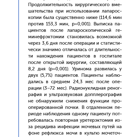
Про­дол­жи­тель­ность хи­рур­ги­чес­ко­го вме­
шатель­ства при ис­поль­зо­вании ла­парос­
ко­пии бы­ла су­щес­твен­но ни­же (114,6 мин
про­тив 153,3 мин, р=0,001). Вы­пис­ка па­
ци­ен­тов пос­ле ла­парос­ко­пичес­кой ге­
минеф­рэкто­мии ста­нови­лась воз­можной
че­рез 3,6 дня пос­ле опе­рации и ста­тис­ти­
чес­ки зна­чимо от­ли­чалась от дли­тель­нос­
ти на­хож­де­ния па­ци­ен­тов в гос­пи­тале
пос­ле от­кры­той хи­рур­гии, сос­тавля­ющей
8,2 дня (p=0,001). Ури­нома раз­ви­лась у
двух (5,7%) па­ци­ен­тов. Па­ци­ен­ты наб­лю­
дались в сред­нем 24,3 мес пос­ле опе­
рации (3–72 мес). Ра­ди­онук­лидная ре­ног­
ра­фия и уль­траз­ву­ковая доп­пле­рог­ра­фия
не об­на­ружи­ли сни­жения фун­кции про­
опе­риро­ван­ной поч­ки. В от­да­лен­ном пе­
ри­оде наб­лю­дения од­но­му па­ци­ен­ту пот­
ре­бова­лась пов­торная уре­терэк­то­мия из-
за ре­циди­ва ин­фекции мо­чевых пу­тей на
фо­не реф­люкса мо­чи в куль­тю мо­четоч­