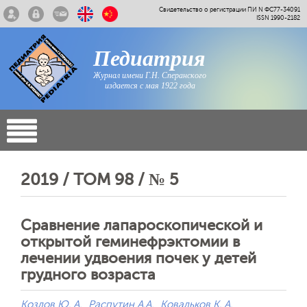
Свидетельство о регистрации ПИ N ФС77-34091
ISSN 1990-2182
Педиатрия
Журнал имени Г.Н. Сперанского
издается с мая 1922 года
2019 / ТОМ 98 / № 5
Сравнение лапароскопической и
открытой геминефрэктомии в
лечении удвоения почек у детей
грудного возраста
Козлов Ю. А.
Распутин А.А.
Ковальков К. А.