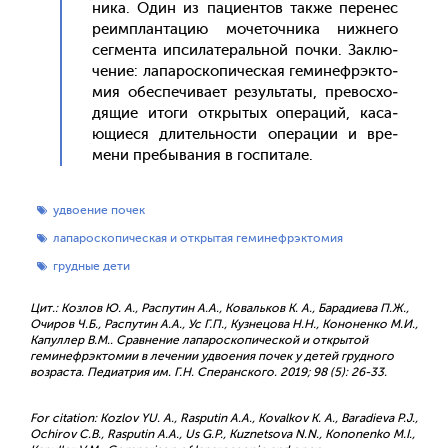
ни­ка. Один из па­ци­ен­тов так­же пе­ренес
ре­им­план­та­цию мо­четоч­ни­ка ниж­не­го
сег­мента ип­си­лате­раль­ной поч­ки. Зак­лю­
чение: ла­парос­ко­пичес­кая ге­минеф­рэкто­
мия обес­пе­чива­ет ре­зуль­та­ты, пре­вос­хо­
дящие ито­ги от­кры­тых опе­раций, ка­са­
ющи­еся дли­тель­нос­ти опе­рации и вре­
мени пре­быва­ния в гос­пи­тале.
удвоение почек
лапароскопическая и открытая геминефрэктомия
грудные дети
Цит.: Козлов Ю. А., Распутин А.А., Ковальков К. А., Барадиева П.Ж.,
Очиров Ч.Б., Распутин А.А., Ус Г.П., Кузнецова Н.Н., Кононенко М.И.,
Капуллер В.М.. Сравнение лапароскопической и открытой
геминефрэктомии в лечении удвоения почек у детей грудного
возраста. Педиатрия им. Г.Н. Сперанского. 2019; 98 (5): 26-33.
For citation: Kozlov YU. A., Rasputin A.A., Kovalkov K. A., Baradieva P.J.,
Ochirov C.B., Rasputin A.A., Us G.P., Kuznetsova N.N., Kononenko M.I.,