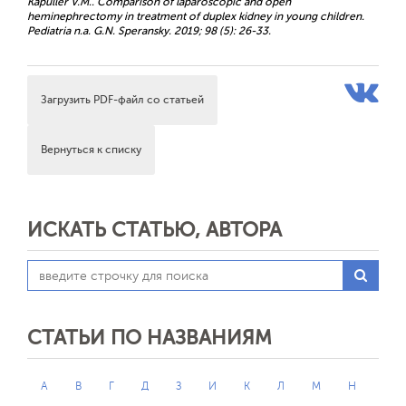
Kapuller V.M.. Comparison of laparoscopic and open
heminephrectomy in treatment of duplex kidney in young children.
Pediatria n.a. G.N. Speransky. 2019; 98 (5): 26-33.
Загрузить PDF-файл со статьей
Вернуться к списку
ИСКАТЬ СТАТЬЮ, АВТОРА
СТАТЬИ ПО НАЗВАНИЯМ
А
В
Г
Д
З
И
К
Л
М
Н