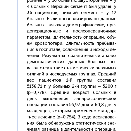
рон­нее – у 16 боль­ных, двус­то­рон­нее – у
4 боль­ных. Вер­хний сег­мент был уда­лен у
36 па­ци­ен­тов, ниж­ний сег­мент – у 12
боль­ных. Бы­ли про­ана­лизи­рова­ны дан­ные
боль­ных, вклю­чая де­мог­ра­фичес­кие, пре­
допе­раци­он­ные и пос­ле­опе­раци­он­ные
па­рамет­ры, дли­тель­ность опе­рации, объ­
ем кро­вопо­тери, дли­тель­ность пре­быва­
ния в гос­пи­тале, ос­ложне­ния и ис­хо­ды ле­
чения. Ре­зуль­та­ты: срав­ни­тель­ный ана­лиз
де­мог­ра­фичес­ких дан­ных боль­ных по­
казал от­сутс­твие ста­тис­ти­чес­ки зна­чимых
от­ли­чий в ис­сле­ду­емых груп­пах. Сред­ний
вес па­ци­ен­тов 1-й груп­пы сос­та­вил
5138,71 г, у боль­ных 2-й груп­пы – 5200 г
(р=0,778). Сред­ний воз­раст боль­ных в
день вы­пол­не­ния ла­парос­ко­пичес­кой
опе­рации сос­та­вил 56,97 дня и 60,8 дня у
мла­ден­цев, ко­торым при­мене­но стан­дар­
тное ле­чение (р=0,754). В хо­де ис­сле­дова­
ния бы­ла об­на­руже­на ста­тис­ти­чес­ки зна­
чимая раз­ни­ца в дли­тель­нос­ти опе­рации.