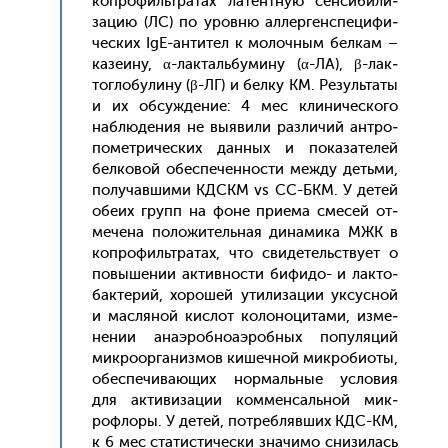
коп­ро­филь­тра­тах ла­тен­тную сен­си­били­
зацию (ЛС) по уров­ню ал­лерген­спе­цифи­
чес­ких IgE-ан­ти­тел к мо­лоч­ным бел­кам –
ка­зе­ину, α-лак­таль­бу­мину (α-ЛА), β-лак­
тогло­були­ну (β-ЛГ) и бел­ку КМ. Ре­зуль­та­ты
и их об­сужде­ние: 4 мес кли­ничес­ко­го
наб­лю­дения не вы­яви­ли раз­ли­чий ан­тро­
помет­ри­чес­ких дан­ных и по­каза­телей
бел­ко­вой обес­пе­чен­ности меж­ду деть­ми,
по­лучав­ши­ми КДСКМ vs СС-БКМ. У де­тей
обе­их групп на фо­не при­ема сме­сей от­
ме­чена по­ложи­тель­ная ди­нами­ка МЖК в
коп­ро­филь­тра­тах, что сви­детель­ству­ет о
по­выше­нии ак­тивнос­ти би­фидо- и лак­то­
бак­те­рий, хо­рошей ути­лиза­ции ук­сусной
и мас­ля­ной кис­лот ко­лоно­цита­ми, из­ме­
нении ана­эроб­но­аэроб­ных по­пуля­ций
мик­ро­ор­га­низ­мов ки­шеч­ной мик­ро­би­оты,
обес­пе­чива­ющих нор­маль­ные ус­ло­вия
для ак­ти­виза­ции ком­менсаль­ной мик­
рофло­ры. У де­тей, пот­ребляв­ших КДС-КМ,
к 6 мес ста­тис­ти­чес­ки зна­чимо сни­зилась