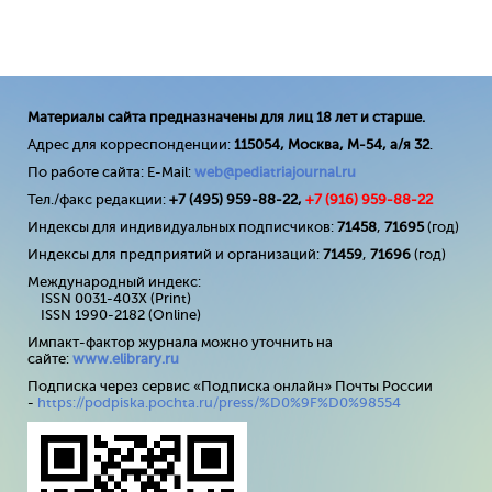
Материалы сайта предназначены для лиц 18 лет и старше.
Адрес для корреспонденции:
115054, Москва, М-54, а/я 32
.
По работе сайта: E-Mail:
web@pediatriajournal.ru
Тел./факс редакции:
+7 (495) 959-88-22,
+7 (
916
) 959-88-22
Индексы для индивидуальных подписчиков:
71458
,
71695
(год)
Индексы для предприятий и организаций:
71459
,
71696
(год)
Международный индекс:
ISSN 0031-403X (Print)
ISSN 1990-2182 (Online)
Импакт-фактор журнала можно уточнить на
сайте:
www
.
elibrary
.
ru
Подписка через сервис «Подписка онлайн» Почты России
-
https://podpiska.pochta.ru/press/%D0%9F%D0%98554