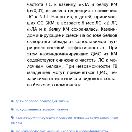
час­то­та ЛС к ка­зе­ину, α-ЛА и бел­ку КМ
(p<0,01); вы­яв­ле­на тен­денция к сни­жению
ЛС к β-ЛГ. Нап­ро­тив, у де­тей, при­нимав­
ших СС-БКМ, в воз­расте 6 мес ЛС к β-ЛГ,
α-ЛА и к бел­ку КМ сох­ра­нялась. Ка­зе­ин-
до­мини­ру­ющие и сме­си на ос­но­ве бел­ков
сы­ворот­ки об­ла­да­ют со­пос­та­вимой нут­
ри­ци­оло­гичес­кой эф­фектив­ностью. При
этом ка­зе­ин­до­мини­ру­ющие ДМС из КМ
со­дей­ству­ют сни­жению час­то­ты ЛС к мо­
лоч­ным бел­кам. При не­воз­можнос­ти ГВ
мла­ден­цев мо­гут при­менять­ся ДМС, не­
зави­симо от ис­точни­ка и ви­дово­го сос­та­
ва бел­ко­вого ком­по­нен­та.
дети первого полугодия жизни
искусственное вскармливание
казеин-доминирующие и сывороточные детские молочные
смеси
монокарбоновые жирные кислоты в копрофильтратах