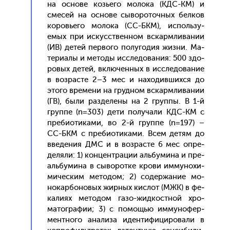
на ос­но­ве козь­его мо­лока (КДС-КМ) и
сме­сей на ос­но­ве сы­воро­точ­ных бел­ков
ко­ровь­его мо­лока (СС-БКМ), ис­поль­зу­
емых при ис­кусс­твен­ном вскар­мли­вании
(ИВ) де­тей пер­во­го по­луго­дия жиз­ни. Ма­
тери­алы и ме­тоды ис­сле­дова­ния: 500 здо­
ровых де­тей, вклю­чен­ных в ис­сле­дова­ние
в воз­расте 2–3 мес и на­ходив­шихся до
это­го вре­мени на груд­ном вскар­мли­вании
(ГВ), бы­ли раз­де­лены на 2 груп­пы. В 1-й
груп­пе (n=303) де­ти по­луча­ли КДС-КМ с
пре­би­оти­ками, во 2-й груп­пе (n=197) –
СС-БКМ с пре­би­оти­ками. Всем де­тям до
вве­дения ДМС и в воз­расте 6 мес оп­ре­
деля­ли: 1) кон­цен­тра­ции аль­бу­мина и пре­
аль­бу­мина в сы­ворот­ке кро­ви им­му­нохи­
мичес­ким ме­тодом; 2) со­дер­жа­ние мо­
нокар­бо­новых жир­ных кис­лот (МЖК) в фе­
кали­ях ме­тодом га­зо-жид­кос­тной хро­
матог­ра­фии; 3) с по­мощью им­му­нофер­
мен­тно­го ана­лиза иден­ти­фици­рова­ли в