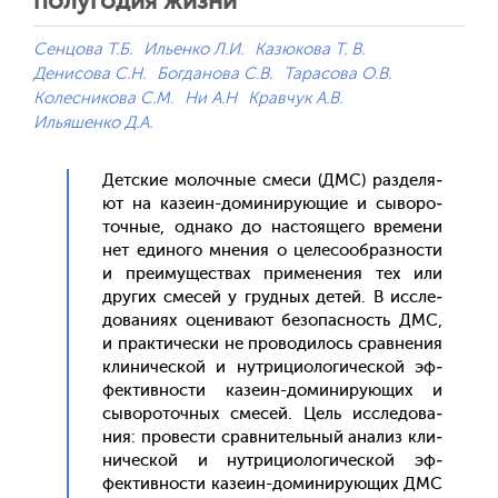
полугодия жизни
Сенцова Т.Б.
Ильенко Л.И.
Казюкова Т. В.
Денисова С.Н.
Богданова С.В.
Тарасова О.В.
Колесникова С.М.
Ни А.Н
Кравчук А.В.
Ильяшенко Д.А.
Дет­ские мо­лоч­ные сме­си (ДМС) раз­де­ля­
ют на ка­зе­ин-до­мини­ру­ющие и сы­воро­
точ­ные, од­на­ко до нас­то­яще­го вре­мени
нет еди­ного мне­ния о це­лесо­об­разнос­ти
и пре­иму­щес­твах при­мене­ния тех или
дру­гих сме­сей у груд­ных де­тей. В ис­сле­
дова­ни­ях оце­нива­ют бе­зопас­ность ДМС,
и прак­ти­чес­ки не про­води­лось срав­не­ния
кли­ничес­кой и нут­ри­ци­оло­гичес­кой эф­
фектив­ности ка­зе­ин-до­мини­ру­ющих и
сы­воро­точ­ных сме­сей. Цель ис­сле­дова­
ния: про­вес­ти срав­ни­тель­ный ана­лиз кли­
ничес­кой и нут­ри­ци­оло­гичес­кой эф­
фектив­ности ка­зе­ин-до­мини­ру­ющих ДМС