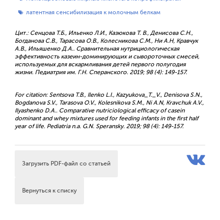
латентная сенсибилизация к молочным белкам
Цит.: Сенцова Т.Б., Ильенко Л.И., Казюкова Т. В., Денисова С.Н.,
Богданова С.В., Тарасова О.В., Колесникова С.М., Ни А.Н, Кравчук
А.В., Ильяшенко Д.А.. Сравнительная нутрициологическая
эффективность казеин-доминирующих и сывороточных смесей,
используемых для вскармливания детей первого полугодия
жизни. Педиатрия им. Г.Н. Сперанского. 2019; 98 (4): 149-157.
For citation: Sentsova T.B., Ilenko L.I., Kazyukova_T._V., Denisova S.N.,
Bogdanova S.V., Tarasova O.V., Kolesnikova S.M., Ni A.N, Kravchuk A.V.,
Ilyashenko D.A.. Comparative nutriciological efficacy of casein
dominant and whey mixtures used for feeding infants in the first half
year of life. Pediatria n.a. G.N. Speransky. 2019; 98 (4): 149-157.
Загрузить PDF-файл со статьей
Вернуться к списку