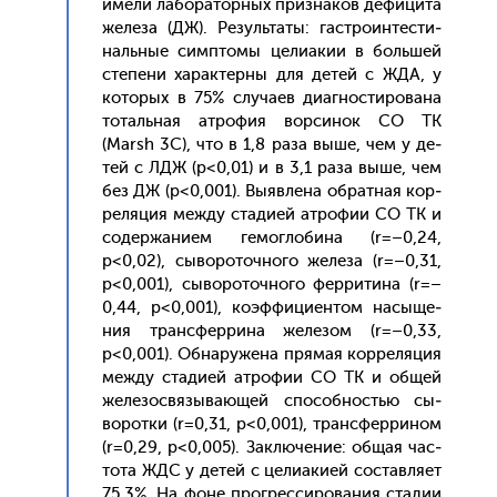
име­ли ла­бора­тор­ных приз­на­ков де­фици­та
же­леза (ДЖ). Ре­зуль­та­ты: гас­тро­ин­тести­
наль­ные сим­пто­мы це­ли­акии в боль­шей
сте­пени ха­рак­терны для де­тей с ЖДА, у
ко­торых в 75% слу­ча­ев ди­аг­ности­рова­на
то­таль­ная ат­ро­фия вор­си­нок СО ТК
(Marsh 3С), что в 1,8 ра­за вы­ше, чем у де­
тей с ЛДЖ (p<0,01) и в 3,1 ра­за вы­ше, чем
без ДЖ (p<0,001). Вы­яв­ле­на об­ратная кор­
ре­ляция меж­ду ста­ди­ей ат­ро­фии СО ТК и
со­дер­жа­ни­ем ге­мог­ло­бина (r=–0,24,
p<0,02), сы­воро­точ­но­го же­леза (r=–0,31,
p<0,001), сы­воро­точ­но­го фер­ри­тина (r=–
0,44, p<0,001), ко­эф­фи­ци­ен­том на­сыще­
ния тран­сфер­ри­на же­лезом (r=–0,33,
p<0,001). Об­на­руже­на пря­мая кор­ре­ляция
меж­ду ста­ди­ей ат­ро­фии СО ТК и об­щей
же­лезос­вя­зыва­ющей спо­соб­ностью сы­
ворот­ки (r=0,31, p<0,001), тран­сфер­ри­ном
(r=0,29, p<0,005). Зак­лю­чение: об­щая час­
то­та ЖДС у де­тей с це­ли­аки­ей сос­тавля­ет
75,3%. На фо­не прог­ресси­рова­ния ста­дии