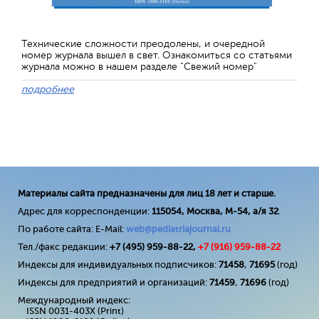
Технические сложности преодолены, и очередной
номер журнала вышел в свет. Ознакомиться со статьями
журнала можно в нашем разделе "Свежий номер"
подробнее
Материалы сайта предназначены для лиц 18 лет и старше.
Адрес для корреспонденции:
115054, Москва, М-54, а/я 32
.
По работе сайта: E-Mail:
web@pediatriajournal.ru
Тел./факс редакции:
+7 (495) 959-88-22,
+7 (
916
) 959-88-22
Индексы для индивидуальных подписчиков:
71458
,
71695
(год)
Индексы для предприятий и организаций:
71459
,
71696
(год)
Международный индекс:
ISSN 0031-403X (Print)