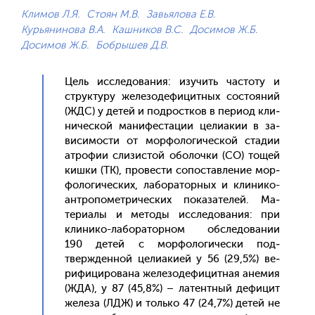
Климов Л.Я.
Стоян М.В.
Завьялова Е.В.
Курьянинова В.А.
Кашников В.С.
Досимов Ж.Б.
Досимов Ж.Б.
Бобрышев Д.В.
Цель ис­сле­дова­ния: изу­чить час­то­ту и
струк­ту­ру же­лезо­дефи­цит­ных сос­то­яний
(ЖДС) у де­тей и под­рос­тков в пе­ри­од кли­
ничес­кой ма­нифес­та­ции це­ли­акии в за­
виси­мос­ти от мор­фо­логи­чес­кой ста­дии
ат­ро­фии сли­зис­той обо­лоч­ки (СО) то­щей
киш­ки (ТК), про­вес­ти со­пос­тавле­ние мор­
фо­логи­чес­ких, ла­бора­тор­ных и кли­нико-
ан­тро­помет­ри­чес­ких по­каза­телей. Ма­
тери­алы и ме­тоды ис­сле­дова­ния: при
кли­нико-ла­бора­тор­ном об­сле­дова­нии
190 де­тей с мор­фо­логи­чес­ки под­
твержден­ной це­ли­аки­ей у 56 (29,5%) ве­
рифи­циро­вана же­лезо­дефи­цит­ная ане­мия
(ЖДА), у 87 (45,8%) – ла­тен­тный де­фицит
же­леза (ЛДЖ) и толь­ко 47 (24,7%) де­тей не