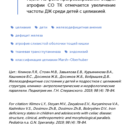
ат­ро­фии СО ТК от­ме­ча­ет­ся уве­личе­ние
час­то­ты ДЖ сре­ди де­тей с це­ли­аки­ей.
целиакия
дети
железодефицитная анемия
дефицит железа
атрофия слизистой оболочки тощей кишки
тканевая трансглутаминаза
эндомизий
классификация целиакии Marsh–Оberhuber
Цит.: Климов Л.Я., Стоян М.В., Завьялова Е.В., Курьянинова В.А.,
Кашников В.С., Досимов Ж.Б., Досимов Ж.Б., Бобрышев Д.В..
Железодефицитные состояния у детей и подростков с целиакией:
структура, клинико- антропометрические и морфологические
параллели. Педиатрия им. Г.Н. Сперанского. 2019; 98 (4): 78-84.
For citation: Klimov L.Y., Stoyan M.V., Zavyalova E.V., Kuryaninova V.A.,
Kashnikov V.S., Dosimov Zh.B., Dosimov Zh.B., Bobryshev D.V.. Iron
deficiency states in children and adolescents with celiac disease:
structure, clinical, anthropometric and morphological parallels.
Pediatria n.a. G.N. Speransky. 2019; 98 (4): 78-84.