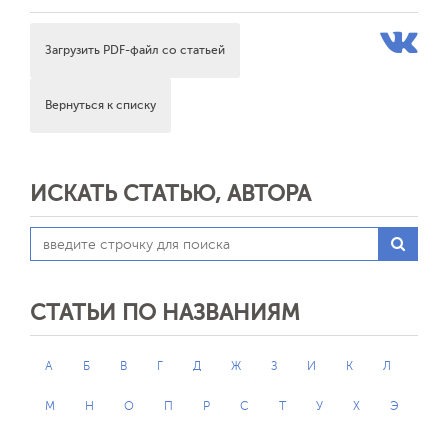
Загрузить PDF-файл со статьей
Вернуться к списку
ИСКАТЬ СТАТЬЮ, АВТОРА
СТАТЬИ ПО НАЗВАНИЯМ
А
Б
В
Г
Д
Ж
З
И
К
Л
М
Н
О
П
Р
С
Т
У
Х
Э