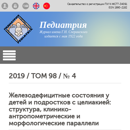
Свидетельство о регистрации ПИ N ФС77-34091
ISSN 1990-2182
Педиатрия
Журнал имени Г.Н. Сперанского
издается с мая 1922 года
2019 / ТОМ 98 / № 4
Железодефицитные состояния у
детей и подростков с целиакией:
структура, клинико-
антропометрические и
морфологические параллели