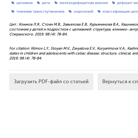
целиакия
дети
железодефицитная анемия
дефицит же
тканевая трансглутаминаза
эндомизий
классификация цел
Цит.: Климов Л.Я., Стоян М.В., Завьялова Е.В., Курьянинова В.А., Кашн
состояния у детей и подростков с целиакией: структура, клинико- ан
Сперанского. 2019; 98 (4): 78-84.
For citation: Klimov L.Y., Stoyan M.V., Zavyalova E.V., Kuryaninova V.A., Kas
states in children and adolescents with celiac disease: structure, clinical, 
2019; 98 (4): 78-84.
Загрузить PDF-файл со статьей
Вернуться к с