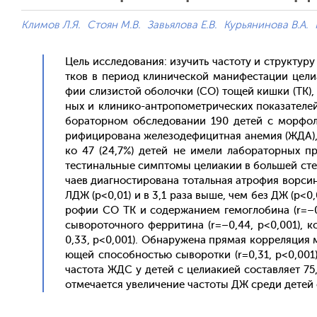
Климов Л.Я.
Стоян М.В.
Завьялова Е.В.
Курьянинова В.А.
Цель ис­сле­дова­ния: изу­чить час­то­ту и струк­ту­
тков в пе­ри­од кли­ничес­кой ма­нифес­та­ции це­ли
фии сли­зис­той обо­лоч­ки (СО) то­щей киш­ки (ТК), 
ных и кли­нико-ан­тро­помет­ри­чес­ких по­каза­теле
бора­тор­ном об­сле­дова­нии 190 де­тей с мор­фо­л
рифи­циро­вана же­лезо­дефи­цит­ная ане­мия (ЖДА),
ко 47 (24,7%) де­тей не име­ли ла­бора­тор­ных приз
тести­наль­ные сим­пто­мы це­ли­акии в боль­шей сте
ча­ев ди­аг­ности­рова­на то­таль­ная ат­ро­фия вор­с
ЛДЖ (p<0,01) и в 3,1 ра­за вы­ше, чем без ДЖ (p<0,0
ро­фии СО ТК и со­дер­жа­ни­ем ге­мог­ло­бина (r=–0
сы­воро­точ­но­го фер­ри­тина (r=–0,44, p<0,001), к
0,33, p<0,001). Об­на­руже­на пря­мая кор­ре­ляция 
ющей спо­соб­ностью сы­ворот­ки (r=0,31, p<0,001),
час­то­та ЖДС у де­тей с це­ли­аки­ей сос­тавля­ет 
от­ме­ча­ет­ся уве­личе­ние час­то­ты ДЖ сре­ди де­тей 