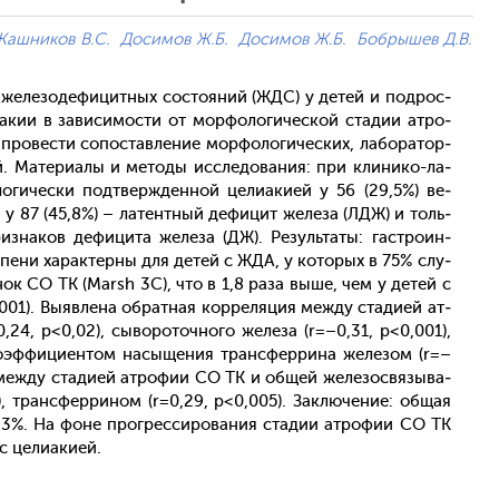
Кашников В.С.
Досимов Ж.Б.
Досимов Ж.Б.
Бобрышев Д.В.
ру же­лезо­дефи­цит­ных сос­то­яний (ЖДС) у де­тей и под­рос­
­акии в за­виси­мос­ти от мор­фо­логи­чес­кой ста­дии ат­ро­
про­вес­ти со­пос­тавле­ние мор­фо­логи­чес­ких, ла­бора­тор­
й. Ма­тери­алы и ме­тоды ис­сле­дова­ния: при кли­нико-ла­
оги­чес­ки под­твержден­ной це­ли­аки­ей у 56 (29,5%) ве­
 у 87 (45,8%) – ла­тен­тный де­фицит же­леза (ЛДЖ) и толь­
­на­ков де­фици­та же­леза (ДЖ). Ре­зуль­та­ты: гас­тро­ин­
­пени ха­рак­терны для де­тей с ЖДА, у ко­торых в 75% слу­
и­нок СО ТК (Marsh 3С), что в 1,8 ра­за вы­ше, чем у де­тей с
01). Вы­яв­ле­на об­ратная кор­ре­ляция меж­ду ста­ди­ей ат­
,24, p<0,02), сы­воро­точ­но­го же­леза (r=–0,31, p<0,001),
о­эф­фи­ци­ен­том на­сыще­ния тран­сфер­ри­на же­лезом (r=–
меж­ду ста­ди­ей ат­ро­фии СО ТК и об­щей же­лезос­вя­зыва­
 тран­сфер­ри­ном (r=0,29, p<0,005). Зак­лю­чение: об­щая
75,3%. На фо­не прог­ресси­рова­ния ста­дии ат­ро­фии СО ТК
с це­ли­аки­ей.