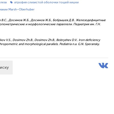
леза
атрофия слизистой оболочки тощей кишки
иакии Marsh–Оberhuber
иков В.С., Досимов Ж.Б., Досимов Ж.Б., Бобрышев Д.В.. Железодефицитные
тропометрические и морфологические параллели. Педиатрия им. Г.Н.
hnikov V.S., Dosimov Zh.B., Dosimov Zh.B., Bobryshev D.V.. Iron deficiency
anthropometric and morphological parallels. Pediatria n.a. G.N. Speransky.
писку