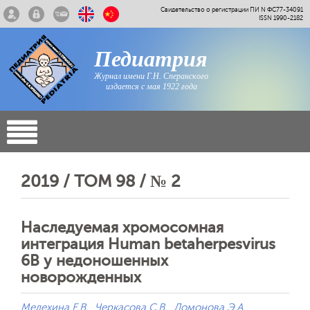
Свидетельство о регистрации ПИ N ФС77-34091
ISSN 1990-2182
Педиатрия
Журнал имени Г.Н. Сперанского
издается с мая 1922 года
2019 / ТОМ 98 / № 2
Наследуемая хромосомная
интеграция Human betaherpesvirus
6B у недоношенных
новорожденных
Мелехина Е.В.
Черкасова С.В.
Домонова Э.А.