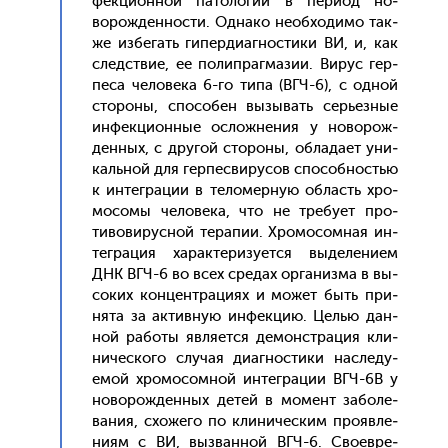
фекци­он­ной па­толо­гии в пе­ри­од но­
ворож­деннос­ти. Од­на­ко не­об­хо­димо так­
же из­бе­гать ги­пер­ди­аг­ности­ки ВИ, и, как
следс­твие, ее по­лип­рагма­зии. Ви­рус гер­
пе­са че­лове­ка 6-го ти­па (ВГЧ-6), с од­ной
сто­роны, спо­собен вы­зывать серь­ез­ные
ин­фекци­он­ные ос­ложне­ния у но­ворож­
денных, с дру­гой сто­роны, об­ла­да­ет уни­
каль­ной для гер­песви­русов спо­соб­ностью
к ин­тегра­ции в те­ломер­ную об­ласть хро­
мосо­мы че­лове­ка, что не тре­бу­ет про­
тиво­вирус­ной те­рапии. Хро­мосом­ная ин­
тегра­ция ха­рак­те­ризу­ет­ся вы­деле­ни­ем
ДНК ВГЧ-6 во всех сре­дах ор­га­низ­ма в вы­
соких кон­цен­тра­ци­ях и мо­жет быть при­
нята за ак­тивную ин­фекцию. Целью дан­
ной ра­боты яв­ля­ет­ся де­монс­тра­ция кли­
ничес­ко­го слу­чая ди­аг­ности­ки нас­ле­ду­
емой хро­мосом­ной ин­тегра­ции ВГЧ-6В у
но­ворож­денных де­тей в мо­мент за­боле­
вания, схо­жего по кли­ничес­ким про­яв­ле­
ни­ям с ВИ, выз­ванной ВГЧ-6. Сво­ев­ре­