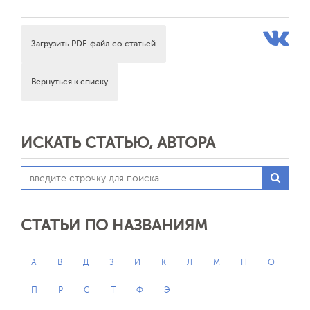
Загрузить PDF-файл со статьей
Вернуться к списку
ИСКАТЬ СТАТЬЮ, АВТОРА
СТАТЬИ ПО НАЗВАНИЯМ
А
В
Д
З
И
К
Л
М
Н
О
П
Р
С
Т
Ф
Э