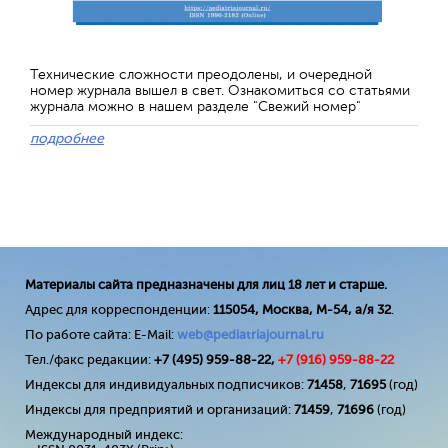
Технические сложности преодолены, и очередной
номер журнала вышел в свет. Ознакомиться со статьями
журнала можно в нашем разделе "Свежий номер"
подробнее
Материалы сайта предназначены для лиц 18 лет и старше.
Адрес для корреспонденции:
115054, Москва, М-54, а/я 32
.
По работе сайта: E-Mail:
web@pediatriajournal.ru
Тел./факс редакции:
+7 (495) 959-88-22,
+7 (
916
) 959-88-22
Индексы для индивидуальных подписчиков:
71458
,
71695
(год)
Индексы для предприятий и организаций:
71459
,
71696
(год)
Международный индекс: