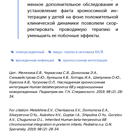
мен­ное до­пол­ни­тель­ное об­сле­дова­ние и
ус­та­нов­ле­ние фак­та хро­мосом­ной ин­
тегра­ции у де­тей на фо­не по­ложи­тель­ной
кли­ничес­кой ди­нами­ки поз­во­лили скор­
ректи­ровать про­води­мую те­рапию и
умень­шить ее по­боч­ные эф­фекты.
новорожденный
вирус герпеса человека 6А/В
врожденная инфекция
хромосомная интеграция
Цит.: Мелехина Е.В., Черкасова С.В., Домонова Э.А.,
Сильвейстрова О.Ю., Кулешов К.В., Гоптарь И.А., Шипулина О.Ю.,
Горелов А.В., Чугунова О.Л.. Наследуемая хромосомная
интеграция Human betaherpesvirus 6B у недоношенных
новорожденных. Педиатрия им. Г.Н. Сперанского. 2019; 98 (2): 28-
34.
For citation: Melekhina E.V., Cherkasova S.V., Domonova E.A.,
Silveystrova O.Yu., Kuleshov K.V., Goptar I.А., Shipulina О.Yu., Gorelov
A.V., Chugunova O.L.. Inherited Human beta-herpesvirus 6B
chromosomal integration in preterm infants. Pediatria n.a. G.N.
Speransky. 2019; 98 (2): 28-34.