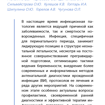
Сильвейстрова О.Ю.
Кулешов К.В.
Гоптарь И.А.
Шипулина О.Ю.
Горелов А.В.
Чугунова О.Л.
В нас­то­ящее вре­мя ин­фекци­он­ная па­
толо­гия яв­ля­ет­ся ве­дущей при­чиной как
за­боле­ва­емос­ти, так и смер­тнос­ти но­
ворож­денных. Ин­фекция, спе­цифич­ная
для пе­рина­таль­но­го пе­ри­ода, за­нима­ет
ли­диру­ющую по­зицию в струк­ту­ре не­она­
таль­ной ле­таль­нос­ти, нес­мотря на пос­то­
ян­ное со­вер­шенс­тво­вание прег­ра­видар­
ной под­го­тов­ки, оп­ти­миза­цию так­ти­ки
ве­дения бе­ремен­ности, внед­ре­ние бо­лее
сов­ре­мен­ных и ин­форма­тив­ных ме­тодов
ан­те­наталь­ной ди­аг­ности­ки врож­денной
ин­фекции (ВИ), про­токо­лов ее ле­чения и
ря­да дру­гих ме­роп­ри­ятий. На сов­ре­мен­
ном эта­пе осо­бен­но ак­ту­аль­ны воп­ро­сы
про­филак­ти­ки, сво­ев­ре­мен­ной ран­ней
ди­аг­ности­ки и эф­фектив­ной те­рапии ин­