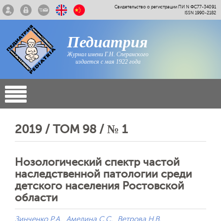
Свидетельство о регистрации ПИ N ФС77-34091
ISSN 1990-2182
Педиатрия
Журнал имени Г.Н. Сперанского
издается с мая 1922 года
2019 / ТОМ 98 / № 1
Нозологический спектр частой
наследственной патологии среди
детского населения Ростовской
области
Зинченко Р.А.
Амелина С.С.
Ветрова Н.В.