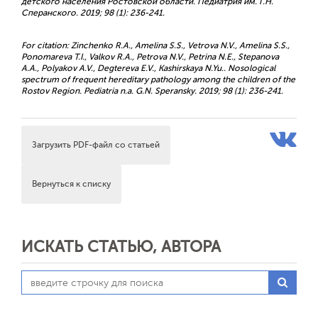
детского населения Ростовской области. Педиатрия им. Г.Н.
Сперанского. 2019; 98 (1): 236-241.
For citation: Zinchenko R.A., Amelina S.S., Vetrova N.V., Amelina S.S.,
Ponomareva T.I., Valkov R.A., Petrova N.V., Petrina N.E., Stepanova
A.A., Polyakov A.V., Degtereva E.V., Kashirskaya N.Yu.. Nosological
spectrum of frequent hereditary pathology among the children of the
Rostov Region. Pediatria n.a. G.N. Speransky. 2019; 98 (1): 236-241.
Загрузить PDF-файл со статьей
Вернуться к списку
ИСКАТЬ СТАТЬЮ, АВТОРА