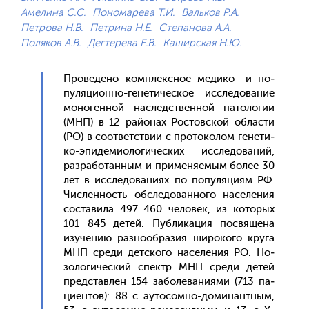
Амелина С.С.
Пономарева Т.И.
Вальков Р.А.
Петрова Н.В.
Петрина Н.Е.
Степанова А.А.
Поляков А.В.
Дегтерева Е.В.
Каширская Н.Ю.
Про­веде­но ком­плексное ме­дико- и по­
пуля­ци­он­но-ге­нети­чес­кое ис­сле­дова­ние
мо­ноген­ной нас­ледс­твен­ной па­толо­гии
(МНП) в 12 рай­онах Рос­тов­ской об­ласти
(РО) в со­от­ветс­твии с про­токо­лом ге­нети­
ко-эпи­деми­оло­гичес­ких ис­сле­дова­ний,
раз­ра­ботан­ным и при­меня­емым бо­лее 30
лет в ис­сле­дова­ни­ях по по­пуля­ци­ям РФ.
Чис­ленность об­сле­дован­но­го на­селе­ния
сос­та­вила 497 460 че­ловек, из ко­торых
101 845 де­тей. Пуб­ли­кация пос­вя­щена
изу­чению раз­но­об­ра­зия ши­роко­го кру­га
МНП сре­ди дет­ско­го на­селе­ния РО. Но­
золо­гичес­кий спектр МНП сре­ди де­тей
пред­став­лен 154 за­боле­вани­ями (713 па­
ци­ен­тов): 88 с а­уто­сом­но-до­минан­тным,