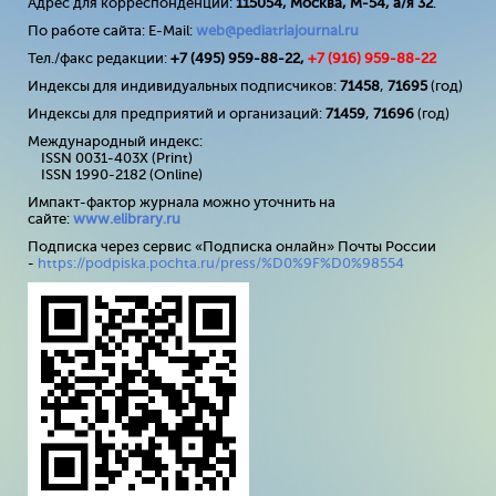
Адрес для корреспонденции:
115054, Москва, М-54, а/я 32
.
По работе сайта: E-Mail:
web@pediatriajournal.ru
Тел./факс редакции:
+7 (495) 959-88-22,
+7 (
916
) 959-88-22
Индексы для индивидуальных подписчиков:
71458
,
71695
(год)
Индексы для предприятий и организаций:
71459
,
71696
(год)
Международный индекс:
ISSN 0031-403X (Print)
ISSN 1990-2182 (Online)
Импакт-фактор журнала можно уточнить на
сайте:
www
.
elibrary
.
ru
Подписка через сервис «Подписка онлайн» Почты России
-
https://podpiska.pochta.ru/press/%D0%9F%D0%98554