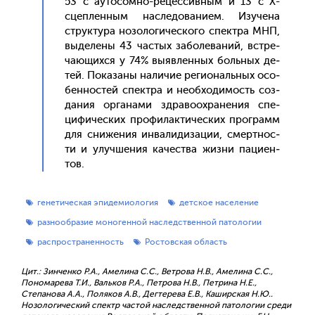
53 с а­уто­сом­но-ре­цес­сивным и 13 с Х-
сцеп­ленным нас­ле­дова­ни­ем. Изу­чена
струк­ту­ра но­золо­гичес­ко­го спек­тра МНП,
вы­деле­ны 43 час­тых за­боле­ваний, встре­
ча­ющих­ся у 74% вы­яв­ленных боль­ных де­
тей. По­каза­ны на­личие ре­ги­ональ­ных осо­
бен­ностей спек­тра и не­об­хо­димость соз­
да­ния ор­га­нами здра­во­ох­ра­нения спе­
цифи­чес­ких про­филак­ти­чес­ких прог­рамм
для сни­жения ин­ва­лиди­зации, смер­тнос­
ти и улуч­ше­ния ка­чес­тва жиз­ни па­ци­ен­
тов.
генетическая эпидемиология
детское население
разнообразие моногенной наследственной патологии
распространенность
Ростовская область
Цит.: Зинченко Р.А., Амелина С.С., Ветрова Н.В., Амелина С.С.,
Пономарева Т.И., Вальков Р.А., Петрова Н.В., Петрина Н.Е.,
Степанова А.А., Поляков А.В., Дегтерева Е.В., Каширская Н.Ю..
Нозологический спектр частой наследственной патологии среди