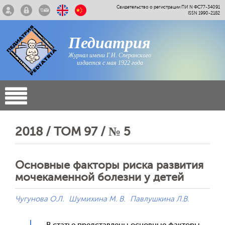
Свидетельство о регистрации ПИ N ФС77-34091
ISSN 1990-2182
Педиатрия
Журнал имени Г.Н. Сперанского
издается с мая 1922 года
2018 / ТОМ 97 / № 5
Основные факторы риска развития
мочекаменной болезни у детей
Чугунова О.Л.
Шумихина М. В.
Павлушкина Л.В.