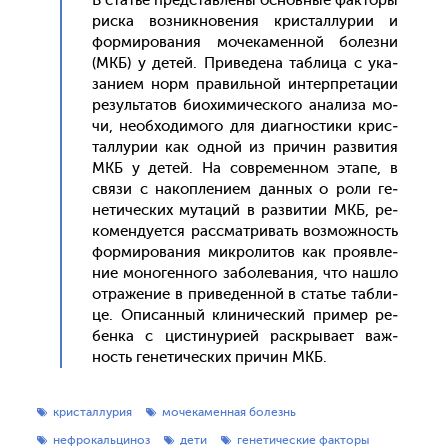
В статье пред­став­ле­ны ос­новные фак­то­ры
рис­ка воз­никно­вения крис­таллу­рии и
фор­ми­рова­ния мо­чека­мен­ной бо­лез­ни
(МКБ) у де­тей. При­веде­на таб­ли­ца с ука­
зани­ем норм пра­виль­ной ин­тер­пре­тации
ре­зуль­та­тов би­охи­мичес­ко­го ана­лиза мо­
чи, не­об­хо­димо­го для ди­аг­ности­ки крис­
таллу­рии как од­ной из при­чин раз­ви­тия
МКБ у де­тей. На сов­ре­мен­ном эта­пе, в
свя­зи с на­коп­ле­ни­ем дан­ных о ро­ли ге­
нети­чес­ких му­таций в раз­ви­тии МКБ, ре­
комен­ду­ет­ся рас­смат­ри­вать воз­можность
фор­ми­рова­ния мик­ро­литов как про­яв­ле­
ние мо­ноген­но­го за­боле­вания, что наш­ло
от­ра­жение в при­веден­ной в статье таб­ли­
це. Опи­сан­ный кли­ничес­кий при­мер ре­
бен­ка с цис­ти­нури­ей рас­кры­ва­ет важ­
ность ге­нети­чес­ких при­чин МКБ.
кристаллурия
мочекаменная болезнь
нефрокальциноз
дети
генетические факторы