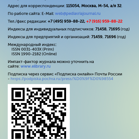
Адрес для корреспонденции:
115054, Москва, М-54, а/я 32
.
По работе сайта: E-Mail:
web@pediatriajournal.ru
Тел./факс редакции:
+7 (495) 959-88-22,
+7 (
916
) 959-88-22
Индексы для индивидуальных подписчиков:
71458
,
71695
(год)
Индексы для предприятий и организаций:
71459
,
71696
(год)
Международный индекс:
ISSN 0031-403X (Print)
ISSN 1990-2182 (Online)
Импакт-фактор журнала можно уточнить на
сайте:
www
.
elibrary
.
ru
Подписка через сервис «Подписка онлайн» Почты России
-
https://podpiska.pochta.ru/press/%D0%9F%D0%98554