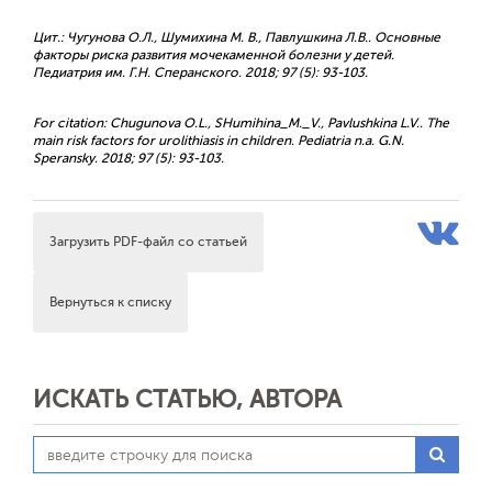
Цит.: Чугунова О.Л., Шумихина М. В., Павлушкина Л.В.. Основные
факторы риска развития мочекаменной болезни у детей.
Педиатрия им. Г.Н. Сперанского. 2018; 97 (5): 93-103.
For citation: Chugunova O.L., SHumihina_M._V., Pavlushkina L.V.. The
main risk factors for urolithiasis in children. Pediatria n.a. G.N.
Speransky. 2018; 97 (5): 93-103.
Загрузить PDF-файл со статьей
Вернуться к списку
ИСКАТЬ СТАТЬЮ, АВТОРА