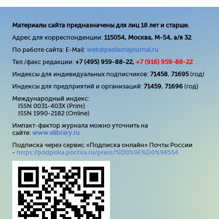
Материалы сайта предназначены для лиц 18 лет и старше.
Адрес для корреспонденции:
115054, Москва, М-54, а/я 32
.
По работе сайта: E-Mail:
web@pediatriajournal.ru
Тел./факс редакции:
+7 (495) 959-88-22,
+7 (
916
) 959-88-22
Индексы для индивидуальных подписчиков:
71458
,
71695
(год)
Индексы для предприятий и организаций:
71459
,
71696
(год)
Международный индекс:
ISSN 0031-403X (Print)
ISSN 1990-2182 (Online)
Импакт-фактор журнала можно уточнить на
сайте:
www
.
elibrary
.
ru
Подписка через сервис «Подписка онлайн» Почты России
-
https://podpiska.pochta.ru/press/%D0%9F%D0%98554