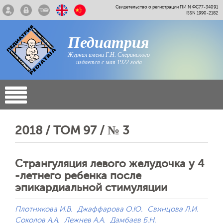
Свидетельство о регистрации ПИ N ФС77-34091
ISSN 1990-2182
Педиатрия
Журнал имени Г.Н. Сперанского
издается с мая 1922 года
2018 / ТОМ 97 / № 3
Странгуляция левого желудочка у 4
-летнего ребенка после
эпикардиальной стимуляции
Плотникова И.В.
Джаффарова О.Ю.
Свинцова Л.И.
Соколов A.A.
Лежнев А.А.
Дамбаев Б.Н.