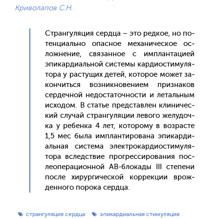
Криволапов С.Н.
Стран­гу­ляция сер­дца – это ред­кое, но по­
тен­ци­аль­но опас­ное ме­хани­чес­кое ос­
ложне­ние, свя­зан­ное с им­план­та­ци­ей
эпи­кар­ди­аль­ной сис­те­мы кар­ди­ос­ти­муля­
тора у рас­ту­щих де­тей, ко­торое мо­жет за­
кон­чить­ся воз­никно­вени­ем приз­на­ков
сер­дечной не­дос­та­точ­ности и ле­таль­ным
ис­хо­дом. В статье пред­став­лен кли­ничес­
кий слу­чай стран­гу­ляции ле­вого же­лудоч­
ка у ре­бен­ка 4 лет, ко­торо­му в воз­расте
1,5 мес бы­ла им­план­ти­рова­на эпи­кар­ди­
аль­ная сис­те­ма элек­тро­кар­ди­ос­ти­муля­
тора вследс­твие прог­ресси­рова­ния пос­
ле­опе­раци­он­ной АВ-бло­кады III сте­пени
пос­ле хи­рур­ги­чес­кой кор­рекции врож­
денно­го по­рока сер­дца.
странгуляция сердца
эпикардиальная стимуляция