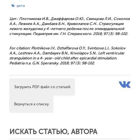
дети
Цит.: Плотникова И.В., Джаффарова О.Ю., Свинцова Л.И., Соколов
A.A., Лежнев А.А., Дамбаев Б.Н., Криволапов С.Н.. Странгуляция
левого желудочка у 4 -летнего ребенка после эпикардиальной
стимуляции. Педиатрия им. Г.Н. Сперанского. 2018; 97 (3): 98-102.
For citation: Plotnikova I.V., Dzhaffarova O.Y., Svintsova L.I., Sokolov
A.A., Lezhnev A.A., Dambayev B.N., Krivolapov S.N.. Left ventricular
strangulation in a 4- year- old child after epicardial stimulation.
Pediatria n.a. G.N. Speransky. 2018; 97 (3): 98-102.
Загрузить PDF-файл со статьей
Вернуться к списку
ИСКАТЬ СТАТЬЮ, АВТОРА