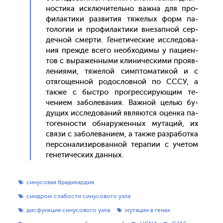
ности­ка ис­клю­читель­но важ­на для про­
филак­ти­ки раз­ви­тия тя­желых форм па­
толо­гии и про­филак­ти­ки вне­зап­ной сер­
дечной смер­ти. Ге­нети­чес­кие ис­сле­дова­
ния преж­де все­го не­об­хо­димы у па­ци­ен­
тов с вы­ражен­ны­ми кли­ничес­ки­ми про­яв­
ле­ни­ями, тя­желой сим­пто­мати­кой и с
отя­гощен­ной ро­дос­ловной по СССУ, а
так­же с быс­тро прог­ресси­ру­ющим те­
чени­ем за­боле­вания. Важ­ной целью бу­
дущих ис­сле­дова­ний яв­ля­ют­ся оцен­ка па­
тоген­ности об­на­ружен­ных му­таций, их
свя­зи с за­боле­вани­ем, а так­же раз­ра­бот­ка
пер­со­нали­зиро­ван­ной те­рапии с уче­том
ге­нети­чес­ких дан­ных.
синусовая брадикардия
синдром слабости синусового узла
дисфункция синусового узла
мутации в генах