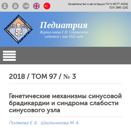
Свидетельство о регистрации ПИ N ФС77-34091
ISSN 1990-2182
Педиатрия
Журнал имени Г.Н. Сперанского
издается с мая 1922 года
2018 / ТОМ 97 / № 3
Генетические механизмы синусовой
брадикардии и синдрома слабости
синусового узла
Полякова Е. Б.
Школьникова М. А.