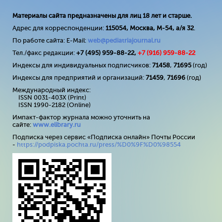
Материалы сайта предназначены для лиц 18 лет и старше.
Адрес для корреспонденции:
115054, Москва, М-54, а/я 32
.
По работе сайта: E-Mail:
web@pediatriajournal.ru
Тел./факс редакции:
+7 (495) 959-88-22,
+7 (
916
) 959-88-22
Индексы для индивидуальных подписчиков:
71458
,
71695
(год)
Индексы для предприятий и организаций:
71459
,
71696
(год)
Международный индекс:
ISSN 0031-403X (Print)
ISSN 1990-2182 (Online)
Импакт-фактор журнала можно уточнить на
сайте:
www
.
elibrary
.
ru
Подписка через сервис «Подписка онлайн» Почты России
-
https://podpiska.pochta.ru/press/%D0%9F%D0%98554