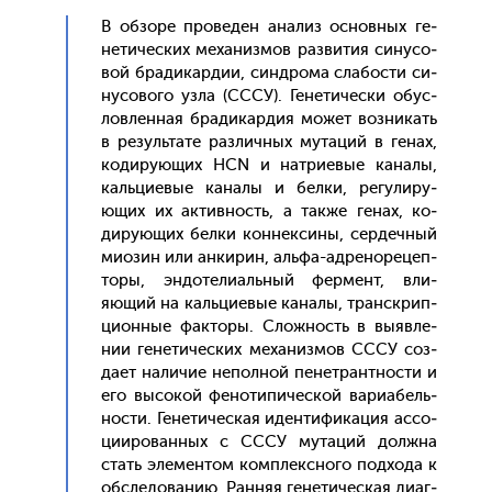
В об­зо­ре про­веден ана­лиз ос­новных ге­
нети­чес­ких ме­ханиз­мов раз­ви­тия си­нусо­
вой бра­дикар­дии, син­дро­ма сла­бос­ти си­
нусо­вого уз­ла (СССУ). Ге­нети­чес­ки обус­
ловлен­ная бра­дикар­дия мо­жет воз­ни­кать
в ре­зуль­та­те раз­личных му­таций в ге­нах,
ко­диру­ющих HCN и нат­ри­евые ка­налы,
каль­ци­евые ка­налы и бел­ки, ре­гули­ру­
ющих их ак­тивность, а так­же ге­нах, ко­
диру­ющих бел­ки кон­некси­ны, сер­дечный
ми­озин или ан­ки­рин, аль­фа-ад­ре­норе­цеп­
то­ры, эн­до­тели­аль­ный фер­мент, вли­
яющий на каль­ци­евые ка­налы, транс­крип­
ци­он­ные фак­то­ры. Слож­ность в вы­яв­ле­
нии ге­нети­чес­ких ме­ханиз­мов СССУ соз­
да­ет на­личие не­пол­ной пе­нет­ран­тнос­ти и
его вы­сокой фе­ноти­пичес­кой ва­ри­абель­
нос­ти. Ге­нети­чес­кая иден­ти­фика­ция ас­со­
ци­иро­ван­ных с СССУ му­таций дол­жна
стать эле­мен­том ком­плексно­го под­хо­да к
об­сле­дова­нию. Ран­няя ге­нети­чес­кая ди­аг­