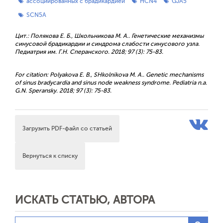
ассоциированных с брадикардией
HCN4
GJA5
SCN5A
Цит.: Полякова Е. Б., Школьникова М. А.. Генетические механизмы
синусовой брадикардии и синдрома слабости синусового узла.
Педиатрия им. Г.Н. Сперанского. 2018; 97 (3): 75-83.
For citation: Polyakova E. B., SHkolnikova M. A.. Genetic mechanisms
of sinus bradycardia and sinus node weakness syndrome. Pediatria n.a.
G.N. Speransky. 2018; 97 (3): 75-83.
Загрузить PDF-файл со статьей
Вернуться к списку
ИСКАТЬ СТАТЬЮ, АВТОРА