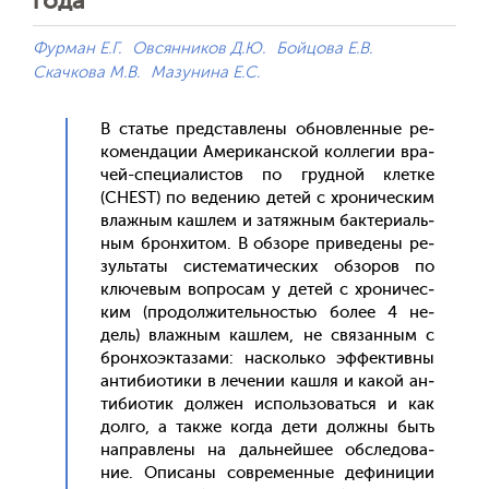
года
Фурман Е.Г.
Овсянников Д.Ю.
Бойцова Е.В.
Скачкова М.В.
Мазунина Е.С.
В статье пред­став­ле­ны об­новлен­ные ре­
комен­да­ции Аме­рикан­ской кол­ле­гии вра­
чей-спе­ци­алис­тов по груд­ной клет­ке
(CHEST) по ве­дению де­тей с хро­ничес­ким
влаж­ным каш­лем и за­тяж­ным бак­те­ри­аль­
ным брон­хи­том. В об­зо­ре при­веде­ны ре­
зуль­та­ты сис­те­мати­чес­ких об­зо­ров по
клю­чевым воп­ро­сам у де­тей с хро­ничес­
ким (про­дол­жи­тель­ностью бо­лее 4 не­
дель) влаж­ным каш­лем, не свя­зан­ным с
брон­хо­эк­та­зами: нас­коль­ко эф­фектив­ны
ан­ти­би­оти­ки в ле­чении каш­ля и ка­кой ан­
ти­би­отик дол­жен ис­поль­зо­вать­ся и как
дол­го, а так­же ког­да де­ти дол­жны быть
нап­равле­ны на даль­ней­шее об­сле­дова­
ние. Опи­саны сов­ре­мен­ные де­фини­ции