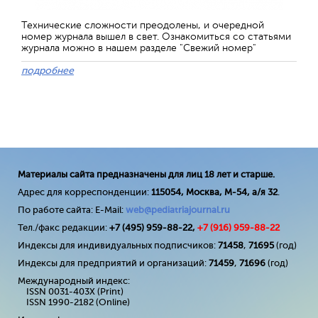
Технические сложности преодолены, и очередной
номер журнала вышел в свет. Ознакомиться со статьями
журнала можно в нашем разделе "Свежий номер"
подробнее
Материалы сайта предназначены для лиц 18 лет и старше.
Адрес для корреспонденции:
115054, Москва, М-54, а/я 32
.
По работе сайта: E-Mail:
web@pediatriajournal.ru
Тел./факс редакции:
+7 (495) 959-88-22,
+7 (
916
) 959-88-22
Индексы для индивидуальных подписчиков:
71458
,
71695
(год)
Индексы для предприятий и организаций:
71459
,
71696
(год)
Международный индекс:
ISSN 0031-403X (Print)
ISSN 1990-2182 (Online)