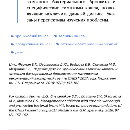
за­тяж­но­го бак­те­ри­аль­но­го брон­хи­та и
спе­цифи­чес­кие сим­пто­мы каш­ля, поз­во­
ля­ющие ис­клю­чить дан­ный ди­аг­ноз. Ука­
заны пер­спек­ти­вы изу­чения проб­ле­мы.
хронический кашель
влажный кашель
продуктивный кашель
затяжной бактериальный бронхит
дети
Цит.: Фурман Е.Г., Овсянников Д.Ю., Бойцова Е.В., Скачкова М.В.,
Мазунина Е.С.. Ведение детей с хроническим влажным кашлем и
затяжным бактериальным бронхитом по материалам
рекомендаций экспертной группы CHEST 2017 года. Педиатрия
им. Г.Н. Сперанского. 2018; 97 (2): 157-162.
For citation: Furman E.G., Ovsyannikov D.Yu., Boytsova E.V., Skachkova
M.V., Mazunina E.S.. Management of children with chronic wet cough
and protracted bacterial bronchitis based on the recommendations of
the CHEST expert group 2017. Pediatria n.a. G.N. Speransky. 2018; 97
(2): 157-162.