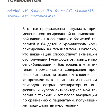
тонзиллитом
Абабий И.И.
Данилов Л.А.
Гинда С.С.
Манюк М.К.
Абабий И.И.
Костинов М.П.
В статье пред­став­ле­ны ре­зуль­та­ты при­
мене­ния конъ­юги­рован­ной пнев­мо­кок­ко­
вой вак­ци­ны в со­чета­нии с ба­зис­ной те­
рапи­ей у 64 де­тей с хро­ничес­ким ком­
пенси­рован­ным тон­зилли­том. По­каза­но,
что вак­ци­нация спо­собс­тву­ет ак­ти­вации
суб­по­пуля­ции Т-лим­фо­цитов, по­выше­нию
сен­си­били­зации к бак­те­ри­аль­ным ан­ти­
генам, нор­ма­лиза­ции со­дер­жа­ния про­
вос­па­литель­ных ци­токи­нов, что кли­ничес­
ки про­яв­ля­ет­ся в зна­читель­ном сни­жении
эпи­зодов ос­трых рес­пи­ратор­ных ин­
фекций и кур­сов ан­ти­бак­те­ри­аль­ной те­
рапии в те­чение 2 лет пос­ле вак­ци­нации
по срав­не­нию с па­ци­ен­та­ми, по­лучав­ши­
ми тра­дици­он­ный курс те­рапии.