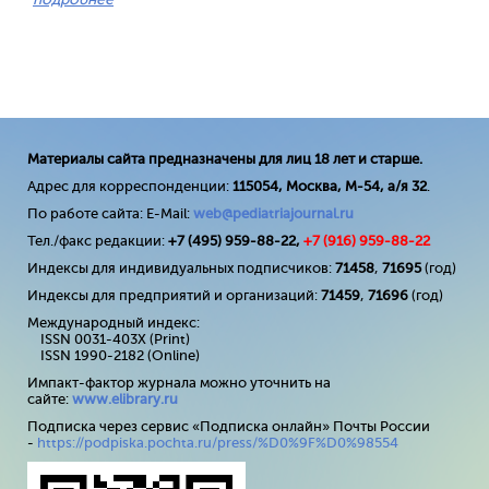
Материалы сайта предназначены для лиц 18 лет и старше.
Адрес для корреспонденции:
115054, Москва, М-54, а/я 32
.
По работе сайта: E-Mail:
web@pediatriajournal.ru
Тел./факс редакции:
+7 (495) 959-88-22,
+7 (
916
) 959-88-22
Индексы для индивидуальных подписчиков:
71458
,
71695
(год)
Индексы для предприятий и организаций:
71459
,
71696
(год)
Международный индекс:
ISSN 0031-403X (Print)
ISSN 1990-2182 (Online)
Импакт-фактор журнала можно уточнить на
сайте:
www
.
elibrary
.
ru
Подписка через сервис «Подписка онлайн» Почты России
-
https://podpiska.pochta.ru/press/%D0%9F%D0%98554