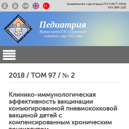
Свидетельство о регистрации ПИ N ФС77-34091
ISSN 1990-2182
Педиатрия
Журнал имени Г.Н. Сперанского
издается с мая 1922 года
2018 / ТОМ 97 / № 2
Клинико-иммунологическая
эффективность вакцинации
конъюгированной пневмококковой
вакциной детей с
компенсированным хроническим