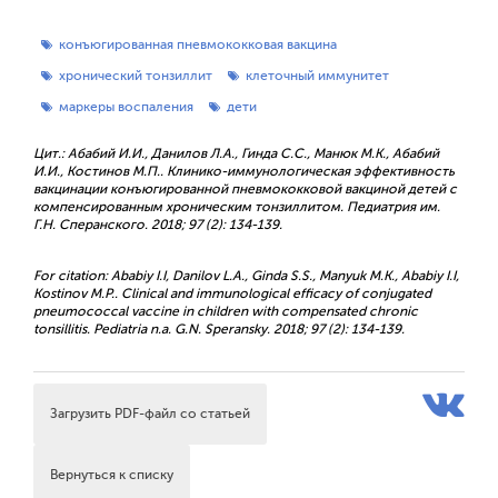
конъюгированная пневмококковая вакцина
хронический тонзиллит
клеточный иммунитет
маркеры воспаления
дети
Цит.: Абабий И.И., Данилов Л.А., Гинда С.С., Манюк М.К., Абабий
И.И., Костинов М.П.. Клинико-иммунологическая эффективность
вакцинации конъюгированной пневмококковой вакциной детей с
компенсированным хроническим тонзиллитом. Педиатрия им.
Г.Н. Сперанского. 2018; 97 (2): 134-139.
For citation: Ababiy I.I, Danilov L.A., Ginda S.S., Manyuk M.K., Ababiy I.I,
Kostinov M.P.. Clinical and immunological efficacy of conjugated
pneumococcal vaccine in children with compensated chronic
tonsillitis. Pediatria n.a. G.N. Speransky. 2018; 97 (2): 134-139.
Загрузить PDF-файл со статьей
Вернуться к списку