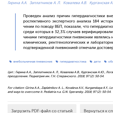
Гирина А.А.
Заплатников А. Л.
Ковалева А.В.
Курганская А
Про­веден ана­лиз при­чин ги­пер­ди­аг­ности­ки вне
роспек­тивно­го эк­спертно­го ана­лиза 184 ис­то­р
чении по по­воду ВБП, по­каза­ли, что ги­пер­ди­аг­но
сре­ди ко­торых в 32,3% слу­ча­ев ве­рифи­циро­вали
чина­ми ги­пер­ди­аг­ности­ки пнев­мо­нии яв­ля­лись 
кли­ничес­ких, рен­тге­ноло­гичес­ких и ла­бора­тор­н
под­твержден­ной пнев­мо­ни­ей от­ме­чали дос­то­в
внебольничная пневмония
гипердиагностика
дети
об
Цит.: Гирина А.А., Заплатников А. Л., Ковалева А.В., Курганская А.Ю., Л
преодоления. Педиатрия им. Г.Н. Сперанского. 2018; 97 (2): 50-54.
For citation: Girina A.A., Zaplatnikov A. L., Kovaleva A.V., Kurganskaya A.Y
and ways to overcome it. Pediatria n.a. G.N. Speransky. 2018; 97 (2): 50-54.
Загрузить PDF-файл со статьей
Вернуться к с