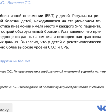
.Ю.
Логачева Т.С.
­боль­нич­ной пнев­мо­нии (ВБП) у де­тей. Ре­зуль­та­ты рет­
ий бо­лез­ни де­тей, на­ходив­шихся на ста­ци­онар­ном ле­
сти­ка пнев­мо­нии име­ла мес­то у каж­до­го 5-го па­ци­ен­та,
 ос­трый обс­трук­тивный брон­хит. Ус­та­нов­ле­но, что при­
не­до­оцен­ка дан­ных анам­не­за и не­кор­рек­тная трак­товка
ых дан­ных. Вы­яв­ле­но, что у де­тей с рен­тге­ноло­гичес­ки
ер­но бо­лее вы­сокие уров­ни СОЭ и СРБ.
структивный бронхит
огачева Т.С.. Гипердиагностика внебольничной пневмоний у детей и пути ее
., Logacheva T.S.. Overdiagnosis of community acquired pneumonia in children
писку