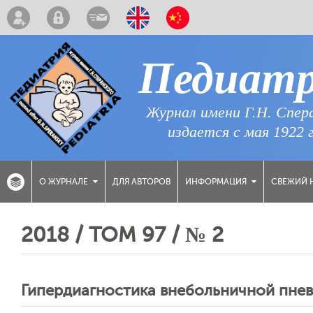
Педиат
Журнал имени Г.Н. Спер
издается с мая 1922 
ДЛЯ АВТОРОВ
СВЕЖИЙ 
О ЖУРНАЛЕ
ИНФОРМАЦИЯ
2018 / ТОМ 97 / № 2
Гипердиагностика внебольничной пнев