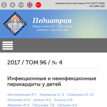
Свидетельство о регистрации ПИ N ФС77-34091
ISSN 1990-2182
Педиатрия
Журнал имени Г.Н. Сперанского
издается с мая 1922 года
2017 / ТОМ 96 / № 4
Инфекционные и неинфекционные
перикардиты у детей
Кантемирова М.Г.
Коровина О. А.
Новикова Ю. Ю.
Киселева И.Н.
Шокин А.А.
Бузина Н.В.
Абрамян М.А.
Ляпунова Т.В.
Лапшин А.А.