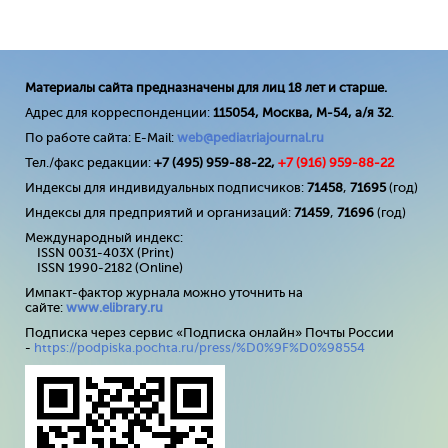
Материалы сайта предназначены для лиц 18 лет и старше.
Адрес для корреспонденции:
115054, Москва, М-54, а/я 32
.
По работе сайта: E-Mail:
web@pediatriajournal.ru
Тел./факс редакции:
+7 (495) 959-88-22,
+7 (
916
) 959-88-22
Индексы для индивидуальных подписчиков:
71458
,
71695
(год)
Индексы для предприятий и организаций:
71459
,
71696
(год)
Международный индекс:
ISSN 0031-403X (Print)
ISSN 1990-2182 (Online)
Импакт-фактор журнала можно уточнить на
сайте:
www
.
elibrary
.
ru
Подписка через сервис «Подписка онлайн» Почты России
-
https://podpiska.pochta.ru/press/%D0%9F%D0%98554