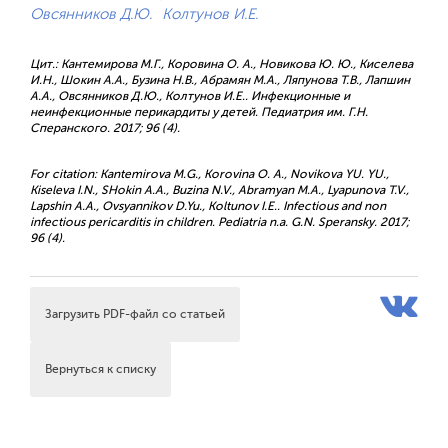
Овсянников Д.Ю.
Колтунов И.Е.
Цит.: Кантемирова М.Г., Коровина О. А., Новикова Ю. Ю., Киселева
И.Н., Шокин А.А., Бузина Н.В., Абрамян М.А., Ляпунова Т.В., Лапшин
А.А., Овсянников Д.Ю., Колтунов И.Е.. Инфекционные и
неинфекционные перикардиты у детей. Педиатрия им. Г.Н.
Сперанского. 2017; 96 (4).
For citation: Kantemirova M.G., Korovina O. A., Novikova YU. YU.,
Kiseleva I.N., SHokin A.A., Buzina N.V., Abramyan M.A., Lyapunova T.V.,
Lapshin A.A., Ovsyannikov D.Yu., Koltunov I.E.. Infectious and non
infectious pericarditis in children. Pediatria n.a. G.N. Speransky. 2017;
96 (4).
Загрузить PDF-файл со статьей
Вернуться к списку