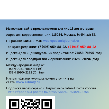
Материалы сайта предназначены для лиц 18 лет и старше.
Адрес для корреспонденции:
115054, Москва, М-54, а/я 32
.
По работе сайта: E-Mail:
web@pediatriajournal.ru
Тел./факс редакции:
+7 (495) 959-88-22,
+7 (
916
) 959-88-22
Индексы для индивидуальных подписчиков:
71458
,
71695
(год)
Индексы для предприятий и организаций:
71459
,
71696
(год)
Международный индекс:
ISSN 0031-403X (Print)
ISSN 1990-2182 (Online)
Импакт-фактор журнала можно уточнить на
сайте:
www
.
elibrary
.
ru
Подписка через сервис «Подписка онлайн» Почты России
-
https://podpiska.pochta.ru/press/%D0%9F%D0%98554