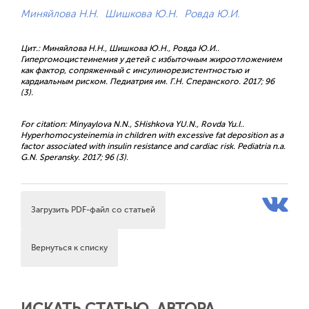
Миняйлова Н.Н.
Шишкова Ю.Н.
Ровда Ю.И.
Цит.: Миняйлова Н.Н., Шишкова Ю.Н., Ровда Ю.И..
Гипергомоцистеинемия у детей с избыточным жироотложением
как фактор, сопряженный с инсулинорезистентностью и
кардиальным риском. Педиатрия им. Г.Н. Сперанского. 2017; 96
(3).
For citation: Minyaylova N.N., SHishkova YU.N., Rovda Yu.I..
Hyperhomocysteinemia in children with excessive fat deposition as a
factor associated with insulin resistance and cardiac risk. Pediatria n.a.
G.N. Speransky. 2017; 96 (3).
Загрузить PDF-файл со статьей
Вернуться к списку
ИСКАТЬ СТАТЬЮ, АВТОРА