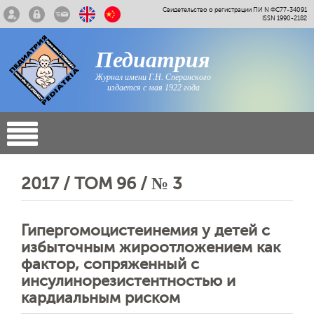
Свидетельство о регистрации ПИ N ФС77-34091
ISSN 1990-2182
Педиатрия
Журнал имени Г.Н. Сперанского
издается с мая 1922 года
2017 / ТОМ 96 / № 3
Гипергомоцистеинемия у детей с
избыточным жироотложением как
фактор, сопряженный с
инсулинорезистентностью и
кардиальным риском