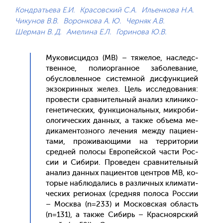
Кондратьева Е.И.
Красовский С.А.
Ильенкова Н.А.
Чикунов В.В.
Воронкова А. Ю.
Черняк А.В.
Шерман В. Д.
Амелина Е.Л.
Горинова Ю.В.
Му­ковис­ци­доз (МВ) – тя­желое, нас­ледс­
твен­ное, по­ли­ор­ганное за­боле­вание,
обус­ловлен­ное сис­темной дис­фун­кци­ей
эк­зокрин­ных же­лез. Цель ис­сле­дова­ния:
про­вес­ти срав­ни­тель­ный ана­лиз кли­нико-
ге­нети­чес­ких, фун­кци­ональ­ных, мик­ро­би­
оло­гичес­ких дан­ных, а так­же объ­ема ме­
дика­мен­тозно­го ле­чения меж­ду па­ци­ен­
та­ми, про­жива­ющи­ми на тер­ри­тории
сред­ней по­лосы Ев­ро­пей­ской час­ти Рос­
сии и Си­бири. Про­веден срав­ни­тель­ный
ана­лиз дан­ных па­ци­ен­тов цен­тров МВ, ко­
торые наб­лю­дались в раз­личных кли­мати­
чес­ких ре­ги­онах (сред­няя по­лоса Рос­сии
– Мос­ква (n=233) и Мос­ков­ская об­ласть
(n=131), а так­же Си­бирь – Крас­но­яр­ский