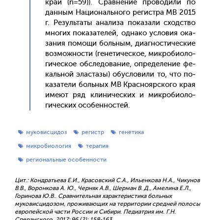
край (n=59)). Срав­не­ние про­води­ли по
дан­ным На­ци­ональ­но­го ре­гис­тра МВ 2015
г. Ре­зуль­та­ты ана­лиза по­каза­ли сходс­тво
мно­гих по­каза­телей, од­на­ко ус­ло­вия ока­
зания по­мощи боль­ным, ди­аг­ности­чес­кие
воз­можнос­ти (ге­нети­чес­кое, мик­ро­би­оло­
гичес­кое об­сле­дова­ние, оп­ре­деле­ние фе­
каль­ной элас­та­зы) обус­ло­вили то, что по­
каза­тели боль­ных МВ Крас­но­яр­ско­го края
име­ют ряд кли­ничес­ких и мик­ро­би­оло­
гичес­ких осо­бен­ностей.
муковисцидоз
регистр
генетика
микробиология
терапия
региональные особенности
Цит.: Кондратьева Е.И., Красовский С.А., Ильенкова Н.А., Чикунов
В.В., Воронкова А. Ю., Черняк А.В., Шерман В. Д., Амелина Е.Л.,
Горинова Ю.В.. Сравнительная характеристика больных
муковисцидозом, проживающих на территории средней полосы
европейской части России и Cибири. Педиатрия им. Г.Н.
Сперанского. 2017; 96 (2): 158-163.