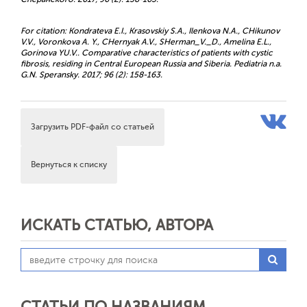
For citation: Kondrateva E.I., Krasovskiy S.A., Ilenkova N.A., CHikunov
V.V., Voronkova A. Y., CHernyak A.V., SHerman_V._D., Amelina E.L.,
Gorinova YU.V.. Comparative characteristics of patients with cystic
fibrosis, residing in Central European Russia and Siberia. Pediatria n.a.
G.N. Speransky. 2017; 96 (2): 158-163.
Загрузить PDF-файл со статьей
Вернуться к списку
ИСКАТЬ СТАТЬЮ, АВТОРА
СТАТЬИ ПО НАЗВАНИЯМ