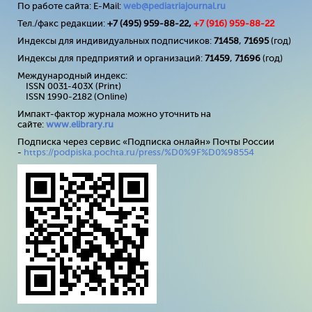
По работе сайта: E-Mail:
web@pediatriajournal.ru
Тел./факс редакции:
+7 (495) 959-88-22,
+7 (
916
) 959-88-22
Индексы для индивидуальных подписчиков:
71458
,
71695
(год)
Индексы для предприятий и организаций:
71459
,
71696
(год)
Международный индекс:
ISSN 0031-403X (Print)
ISSN 1990-2182 (Online)
Импакт-фактор журнала можно уточнить на
сайте:
www
.
elibrary
.
ru
Подписка через сервис «Подписка онлайн» Почты России
-
https://podpiska.pochta.ru/press/%D0%9F%D0%98554