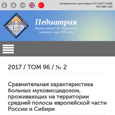
Свидетельство о регистрации ПИ N ФС77-34091
ISSN 1990-2182
Педиатрия
Журнал имени Г.Н. Сперанского
издается с мая 1922 года
2017 / ТОМ 96 / № 2
Сравнительная характеристика
больных муковисцидозом,
проживающих на территории
средней полосы европейской части
России и Cибири