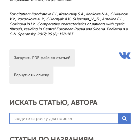
For citation: Kondrateva E.I., Krasovskiy S.A., Ilenkova N.A., CHikunov
V.V., Voronkova A. Y., CHernyak A.V., SHerman_V._D., Amelina E.L.,
Gorinova YU.V.. Comparative characteristics of patients with cystic
fibrosis, residing in Central European Russia and Siberia. Pediatria n.a.
G.N. Speransky. 2017; 96 (2): 158-163.
Загрузить PDF-файл со статьей
Вернуться к списку
ИСКАТЬ СТАТЬЮ, АВТОРА
СТАТЬИ ПО НАЗВАНИЯМ