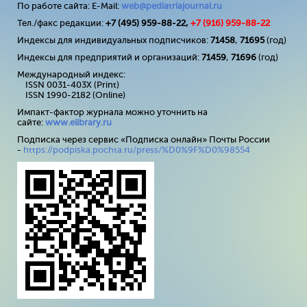
По работе сайта: E-Mail:
web@pediatriajournal.ru
Тел./факс редакции:
+7 (495) 959-88-22,
+7 (
916
) 959-88-22
Индексы для индивидуальных подписчиков:
71458
,
71695
(год)
Индексы для предприятий и организаций:
71459
,
71696
(год)
Международный индекс:
ISSN 0031-403X (Print)
ISSN 1990-2182 (Online)
Импакт-фактор журнала можно уточнить на
сайте:
www
.
elibrary
.
ru
Подписка через сервис «Подписка онлайн» Почты России
-
https://podpiska.pochta.ru/press/%D0%9F%D0%98554