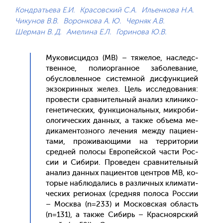
Кондратьева Е.И.
Красовский С.А.
Ильенкова Н.А.
Чикунов В.В.
Воронкова А. Ю.
Черняк А.В.
Шерман В. Д.
Амелина Е.Л.
Горинова Ю.В.
Му­ковис­ци­доз (МВ) – тя­желое, нас­ледс­
твен­ное, по­ли­ор­ганное за­боле­вание,
обус­ловлен­ное сис­темной дис­фун­кци­ей
эк­зокрин­ных же­лез. Цель ис­сле­дова­ния:
про­вес­ти срав­ни­тель­ный ана­лиз кли­нико-
ге­нети­чес­ких, фун­кци­ональ­ных, мик­ро­би­
оло­гичес­ких дан­ных, а так­же объ­ема ме­
дика­мен­тозно­го ле­чения меж­ду па­ци­ен­
та­ми, про­жива­ющи­ми на тер­ри­тории
сред­ней по­лосы Ев­ро­пей­ской час­ти Рос­
сии и Си­бири. Про­веден срав­ни­тель­ный
ана­лиз дан­ных па­ци­ен­тов цен­тров МВ, ко­
торые наб­лю­дались в раз­личных кли­мати­
чес­ких ре­ги­онах (сред­няя по­лоса Рос­сии
– Мос­ква (n=233) и Мос­ков­ская об­ласть
(n=131), а так­же Си­бирь – Крас­но­яр­ский