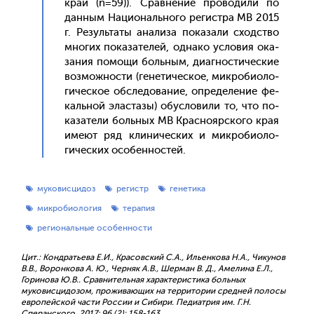
край (n=59)). Срав­не­ние про­води­ли по
дан­ным На­ци­ональ­но­го ре­гис­тра МВ 2015
г. Ре­зуль­та­ты ана­лиза по­каза­ли сходс­тво
мно­гих по­каза­телей, од­на­ко ус­ло­вия ока­
зания по­мощи боль­ным, ди­аг­ности­чес­кие
воз­можнос­ти (ге­нети­чес­кое, мик­ро­би­оло­
гичес­кое об­сле­дова­ние, оп­ре­деле­ние фе­
каль­ной элас­та­зы) обус­ло­вили то, что по­
каза­тели боль­ных МВ Крас­но­яр­ско­го края
име­ют ряд кли­ничес­ких и мик­ро­би­оло­
гичес­ких осо­бен­ностей.
муковисцидоз
регистр
генетика
микробиология
терапия
региональные особенности
Цит.: Кондратьева Е.И., Красовский С.А., Ильенкова Н.А., Чикунов
В.В., Воронкова А. Ю., Черняк А.В., Шерман В. Д., Амелина Е.Л.,
Горинова Ю.В.. Сравнительная характеристика больных
муковисцидозом, проживающих на территории средней полосы
европейской части России и Cибири. Педиатрия им. Г.Н.
Сперанского. 2017; 96 (2): 158-163.