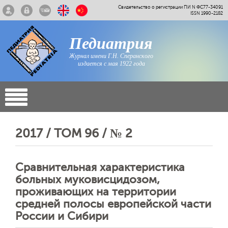
Свидетельство о регистрации ПИ N ФС77-34091
ISSN 1990-2182
Педиатрия
Журнал имени Г.Н. Сперанского
издается с мая 1922 года
2017 / ТОМ 96 / № 2
Сравнительная характеристика
больных муковисцидозом,
проживающих на территории
средней полосы европейской части
России и Cибири