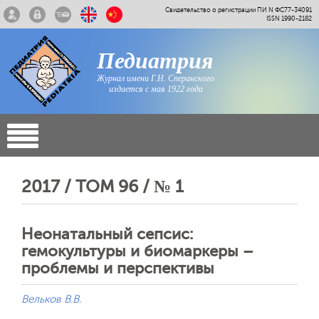
Свидетельство о регистрации ПИ N ФС77-34091
ISSN 1990-2182
Педиатрия
Журнал имени Г.Н. Сперанского
издается с мая 1922 года
2017 / ТОМ 96 / № 1
Неонатальный сепсис:
гемокультуры и биомаркеры –
проблемы и перспективы
Вельков В.В.