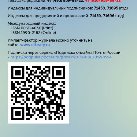
Тел./факс редакции:
+7 (495) 959-88-22,
+7 (
916
) 959-88-22
Индексы для индивидуальных подписчиков:
71458
,
71695
(год)
Индексы для предприятий и организаций:
71459
,
71696
(год)
Международный индекс:
ISSN 0031-403X (Print)
ISSN 1990-2182 (Online)
Импакт-фактор журнала можно уточнить на
сайте:
www
.
elibrary
.
ru
Подписка через сервис «Подписка онлайн» Почты России
-
https://podpiska.pochta.ru/press/%D0%9F%D0%98554