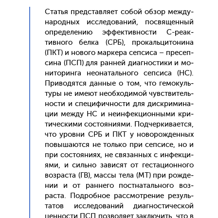
Статья пред­став­ля­ет со­бой об­зор меж­ду­
народ­ных ис­сле­дова­ний, пос­вя­щен­ный
оп­ре­деле­нию эф­фектив­ности С-ре­ак­
тивно­го бел­ка (СРБ), про­каль­ци­тони­на
(ПКТ) и но­вого мар­ке­ра сеп­си­са – пре­сеп­
си­на (ПСП) для ран­ней ди­аг­ности­ки и мо­
нито­рин­га не­она­таль­но­го сеп­си­са (НС).
При­водят­ся дан­ные о том, что ге­мокуль­
ту­ры не име­ют не­об­хо­димой чувс­тви­тель­
нос­ти и спе­цифич­ности для дис­кри­мина­
ции меж­ду НС и не­ин­фекци­он­ны­ми кри­
тичес­ки­ми сос­то­яни­ями. Под­черки­ва­ет­ся,
что уров­ни СРБ и ПКТ у но­ворож­денных
по­выша­ют­ся не толь­ко при сеп­си­се, но и
при сос­то­яни­ях, не свя­зан­ных с ин­фекци­
ями, и силь­но за­висят от гес­та­ци­он­но­го
воз­раста (ГВ), мас­сы те­ла (МТ) при рож­де­
нии и от ран­не­го пос­тна­таль­но­го воз­
раста. Под­робное рас­смот­ре­ние ре­зуль­
та­тов ис­сле­дова­ний ди­аг­ности­чес­кой
цен­ности ПСП поз­во­ля­ет зак­лю­чить, что в