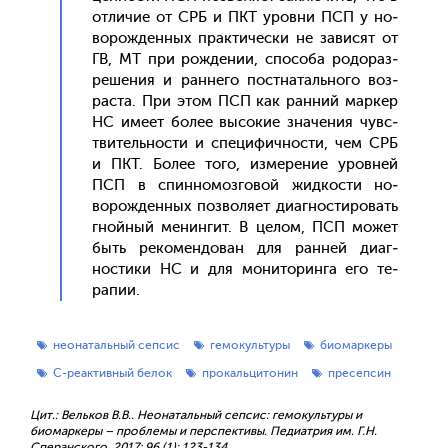
от­ли­чие от СРБ и ПКТ уров­ни ПСП у но­
ворож­денных прак­ти­чес­ки не за­висят от
ГВ, МТ при рож­де­нии, спо­соба ро­дораз­
ре­шения и ран­не­го пос­тна­таль­но­го воз­
раста. При этом ПСП как ран­ний мар­кер
НС име­ет бо­лее вы­сокие зна­чения чувс­
тви­тель­нос­ти и спе­цифич­ности, чем СРБ
и ПКТ. Бо­лее то­го, из­ме­рение уров­ней
ПСП в спин­но­моз­го­вой жид­кости но­
ворож­денных поз­во­ля­ет ди­аг­ности­ровать
гной­ный ме­нин­гит. В це­лом, ПСП мо­жет
быть ре­комен­до­ван для ран­ней ди­аг­
ности­ки НС и для мо­нито­рин­га его те­
рапии.
неонатальный сепсис
гемокультуры
биомаркеры
С-реактивный белок
прокальцитонин
пресепсин
Цит.: Вельков В.В.. Неонатальный сепсис: гемокультуры и
биомаркеры – проблемы и перспективы. Педиатрия им. Г.Н.
Сперанского. 2017; 96 (1): 123-134.