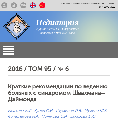
Свидетельство о регистрации ПИ N ФС77-34091
ISSN 1990-2182
Педиатрия
Журнал имени Г.Н. Сперанского
издается с мая 1922 года
2016 / ТОМ 95 / № 6
Краткие рекомендации по ведению
больных с синдромом Швахмана–
Даймонда
Ипатова М.Г.
Куцев С.И.
Шумилов П.В.
Мухина Ю.Г.
Финогенова Н.А.
Полякова С.И.
Захарова Е.Ю.