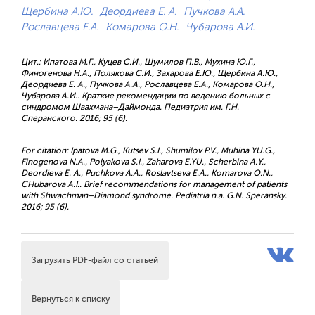
Щербина А.Ю.
Деордиева Е. А.
Пучкова А.А.
Рославцева Е.А.
Комарова О.Н.
Чубарова А.И.
Цит.: Ипатова М.Г., Куцев С.И., Шумилов П.В., Мухина Ю.Г.,
Финогенова Н.А., Полякова С.И., Захарова Е.Ю., Щербина А.Ю.,
Деордиева Е. А., Пучкова А.А., Рославцева Е.А., Комарова О.Н.,
Чубарова А.И.. Краткие рекомендации по ведению больных с
синдромом Швахмана–Даймонда. Педиатрия им. Г.Н.
Сперанского. 2016; 95 (6).
For citation: Ipatova M.G., Kutsev S.I., Shumilov P.V., Muhina YU.G.,
Finogenova N.A., Polyakova S.I., Zaharova E.YU., Scherbina А.Y.,
Deordieva E. A., Puchkova A.A., Roslavtseva E.A., Komarova O.N.,
CHubarova A.I.. Brief recommendations for management of patients
with Shwachman–Diamond syndrome. Pediatria n.a. G.N. Speransky.
2016; 95 (6).
Загрузить PDF-файл со статьей
Вернуться к списку