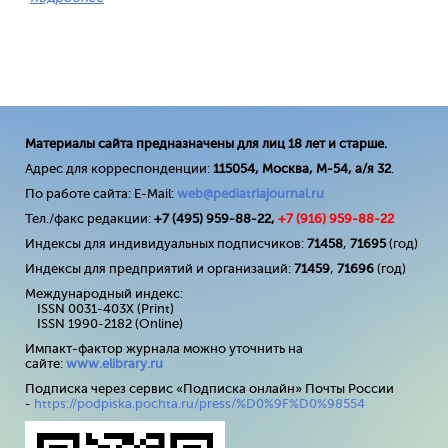
Материалы сайта предназначены для лиц 18 лет и старше.
Адрес для корреспонденции:
115054, Москва, М-54, а/я 32
.
По работе сайта: E-Mail:
web@pediatriajournal.ru
Тел./факс редакции:
+7 (495) 959-88-22,
+7 (
916
) 959-88-22
Индексы для индивидуальных подписчиков:
71458
,
71695
(год)
Индексы для предприятий и организаций:
71459
,
71696
(год)
Международный индекс:
ISSN 0031-403X (Print)
ISSN 1990-2182 (Online)
Импакт-фактор журнала можно уточнить на
сайте:
www
.
elibrary
.
ru
Подписка через сервис «Подписка онлайн» Почты России
-
https://podpiska.pochta.ru/press/%D0%9F%D0%98554