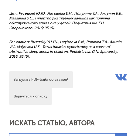
Цит.: Русецкий Ю.Ю., Латышева Е.Н., Полунина Т.А., Алтунин В.В.,
Малявина У.С.. Гипертрофия трубных валиков как причина
обструктивного апноэ сна у детей. Педиатрия им. Г.Н.
Сперанского. 2016; 95 (5).
For citation: Rusetskiy YU.YU., Latyisheva E.N., Polunina T.A., Altunin
V.V., Malyavina U.S.. Torus tubarius hypertrophy as a cause of
obstructive sleep apnea in children. Pediatria n.a. G.N. Speransky.
2016; 95 (5).
Загрузить PDF-файл со статьей
Вернуться к списку
ИСКАТЬ СТАТЬЮ, АВТОРА