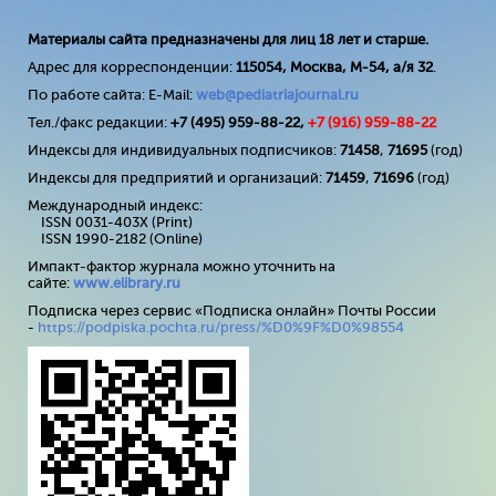
Материалы сайта предназначены для лиц 18 лет и старше.
Адрес для корреспонденции:
115054, Москва, М-54, а/я 32
.
По работе сайта: E-Mail:
web@pediatriajournal.ru
Тел./факс редакции:
+7 (495) 959-88-22,
+7 (
916
) 959-88-22
Индексы для индивидуальных подписчиков:
71458
,
71695
(год)
Индексы для предприятий и организаций:
71459
,
71696
(год)
Международный индекс:
ISSN 0031-403X (Print)
ISSN 1990-2182 (Online)
Импакт-фактор журнала можно уточнить на
сайте:
www
.
elibrary
.
ru
Подписка через сервис «Подписка онлайн» Почты России
-
https://podpiska.pochta.ru/press/%D0%9F%D0%98554