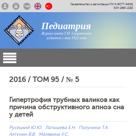
Свидетельство о регистрации ПИ N ФС77-34091
ISSN 1990-2182
Педиатрия
Журнал имени Г.Н. Сперанского
издается с мая 1922 года
2016 / ТОМ 95 / № 5
Гипертрофия трубных валиков как
причина обструктивного апноэ сна
у детей
Русецкий Ю.Ю.
Латышева Е.Н.
Полунина Т.А.
Алтунин В.В.
Малявина У.С.