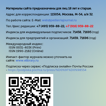
Материалы сайта предназначены для лиц 18 лет и старше.
Адрес для корреспонденции:
115054, Москва, М-54, а/я 32
.
По работе сайта: E-Mail:
web@pediatriajournal.ru
Тел./факс редакции:
+7 (495) 959-88-22,
+7 (
916
) 959-88-22
Индексы для индивидуальных подписчиков:
71458
,
71695
(год)
Индексы для предприятий и организаций:
71459
,
71696
(год)
Международный индекс:
ISSN 0031-403X (Print)
ISSN 1990-2182 (Online)
Импакт-фактор журнала можно уточнить на
сайте:
www
.
elibrary
.
ru
Подписка через сервис «Подписка онлайн» Почты России
-
https://podpiska.pochta.ru/press/%D0%9F%D0%98554