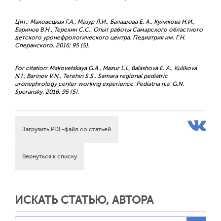
Цит.: Маковецкая Г.А., Мазур Л.И., Балашова Е. А., Куликова Н.И.,
Баринов В.Н., Терехин С.С.. Опыт работы Cамарского областного
детского уронефрологического центра. Педиатрия им. Г.Н.
Сперанского. 2016; 95 (5).
For citation: Makovetskaya G.A., Mazur L.I., Balashova E. A., Kulikova
N.I., Barinov V.N., Terehin S.S.. Samara regional pediatric
uronephrology center working experience. Pediatria n.a. G.N.
Speransky. 2016; 95 (5).
Загрузить PDF-файл со статьей
Вернуться к списку
ИСКАТЬ СТАТЬЮ, АВТОРА