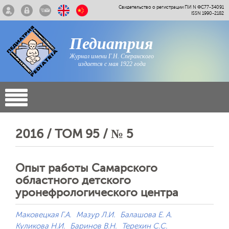
Свидетельство о регистрации ПИ N ФС77-34091
ISSN 1990-2182
Педиатрия
Журнал имени Г.Н. Сперанского
издается с мая 1922 года
2016 / ТОМ 95 / № 5
Опыт работы Cамарского
областного детского
уронефрологического центра
Маковецкая Г.А.
Мазур Л.И.
Балашова Е. А.
Куликова Н.И.
Баринов В.Н.
Терехин С.С.