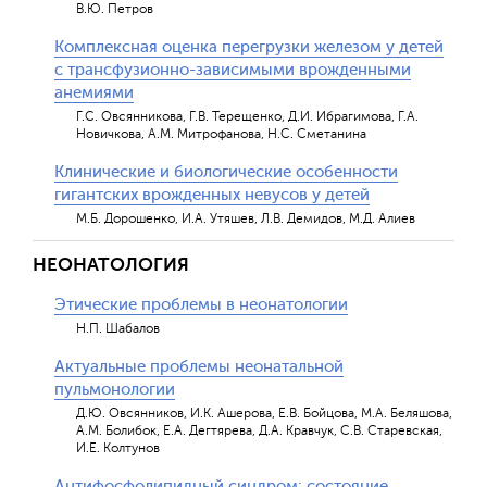
В.Ю. Петров
Комплексная оценка перегрузки железом у детей
с трансфузионно-зависимыми врожденными
анемиями
Г.С. Овсянникова, Г.В. Терещенко, Д.И. Ибрагимова, Г.А.
Новичкова, А.М. Митрофанова, Н.С. Сметанина
Клинические и биологические особенности
гигантских врожденных невусов у детей
М.Б. Дорошенко, И.А. Утяшев, Л.В. Демидов, М.Д. Алиев
НЕОНАТОЛОГИЯ
Этические проблемы в неонатологии
Н.П. Шабалов
Актуальные проблемы неонатальной
пульмонологии
Д.Ю. Овсянников, И.К. Ашерова, Е.В. Бойцова, М.А. Беляшова,
А.М. Болибок, Е.А. Дегтярева, Д.А. Кравчук, С.В. Старевская,
И.Е. Колтунов
Антифосфолипидный синдром: состояние