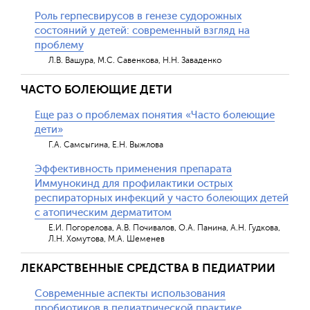
Роль герпесвирусов в генезе судорожных
состояний у детей: современный взгляд на
проблему
Л.В. Вашура, М.С. Савенкова, Н.Н. Заваденко
ЧАСТО БОЛЕЮЩИЕ ДЕТИ
Еще раз о проблемах понятия «Часто болеющие
дети»
Г.А. Самсыгина, Е.Н. Выжлова
Эффективность применения препарата
Иммунокинд для профилактики острых
респираторных инфекций у часто болеющих детей
с атопическим дерматитом
Е.И. Погорелова, А.В. Почивалов, О.А. Панина, А.Н. Гудкова,
Л.Н. Хомутова, М.А. Шеменев
ЛЕКАРСТВЕННЫЕ СРЕДСТВА В ПЕДИАТРИИ
Современные аспекты использования
пробиотиков в педиатрической практике