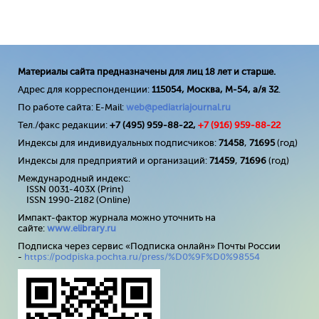
Материалы сайта предназначены для лиц 18 лет и старше.
Адрес для корреспонденции:
115054, Москва, М-54, а/я 32
.
По работе сайта: E-Mail:
web@pediatriajournal.ru
Тел./факс редакции:
+7 (495) 959-88-22,
+7 (
916
) 959-88-22
Индексы для индивидуальных подписчиков:
71458
,
71695
(год)
Индексы для предприятий и организаций:
71459
,
71696
(год)
Международный индекс:
ISSN 0031-403X (Print)
ISSN 1990-2182 (Online)
Импакт-фактор журнала можно уточнить на
сайте:
www
.
elibrary
.
ru
Подписка через сервис «Подписка онлайн» Почты России
-
https://podpiska.pochta.ru/press/%D0%9F%D0%98554