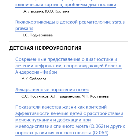
клиническая картина, проблемы диагностики
Г.А. Лыскина, Ю.О. Костина
Глюкокортикоиды в детской ревматологии: status
præsans
Н.С. Подчерняева
ДЕТСКАЯ НЕФРОУРОЛОГИЯ
Современные представления о диагностике и
лечении нефропатии, сопровождающей болезнь
Андерсона–Фабри
М.К. Соболева
Лекарственные поражения почек
С.С. Постников, А.Н. Грацианская, М.Н. Костылева
Показатели качества жизни как критерий
эффективности лечения детей с расстройствами
мочеиспускания и дефекации при
миелодисплазии спинного мозга (Q.062) и других
пороках развития конского хвоста (Q.064)