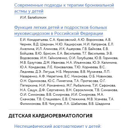
Современные подходы к терапии бронхиальной
астмы у детей
И.И. Балаболкин
Функция легких детей и подростков больных
муковисцидозом в Российской Федерации
Е.И. Кондратьева, С.А. Красовский, А.Ю. Воронкова, A.В.
Черняк, В.Д. Шерман, Н.Ю. Каширская, Н.И. Капранов, Е.Л.
Амелина, И.Л. Алимова, И.К. Ашерова, Г.В. Байкова, Е.В.
Бойцова, В.Ю. Брисин, Е.А. Васильева, Т.Г. Васильева, Э.В.
Водовозова, И.Н. Гаймоленко, О.И. Голубцова, Ю.В. Горинова,
М.В. Ерзутова, Д.М. Иванова, Н.А. Ильенкова, Ю.Э. Калинина,
Ю.А. Кондакова, Л.Е. Коновалова, Т.Ю. Корнеева, В.С.
Леднева, Д.Э. Лягуша, Н.Б. Мерзлова, В.В. Мухачева, Л.П.
Назаренко, А.Ф. Неретина, В.С. Никонова, О.Б. Новикова,
О.Н. Одинокова, Ю.С. Пинегина, Т.А. Протасова, О.Г.
Пятеркина, Н.И. Романенко, М.Г. Рыбалкина, Т.И. Сафонова,
Н.А. Сацук, Д.Ф. Сергиенко, В.Н. Сероклинов, Т.В. Симанова,
О.И. Симонова, В.В. Смирнова, И.И. Смирнова, М.А.
Скачкова, Т.В. Сташкевич, Е.В. Стежкина, М.В. Усачева, Т.А.
Филимонова, В.В. Чикунов, Л.А. Шабалова, В.В. Шадрина
ДЕТСКАЯ КАРДИОРЕВМАТОЛОГИЯ
Неспецифический аортоартериит у детей: