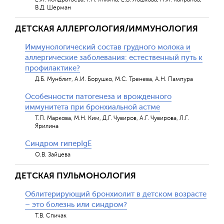
В.Д. Шерман
ДЕТСКАЯ АЛЛЕРГОЛОГИЯ/ИММУНОЛОГИЯ
Иммунологический состав грудного молока и
аллергические заболевания: естественный путь к
профилактике?
Д.Б. Мунблит, А.И. Борушко, М.С. Тренева, А.Н. Пампура
Особенности патогенеза и врожденного
иммунитета при бронхиальной астме
Т.П. Маркова, М.Н. Ким, Д.Г. Чувиров, А.Г. Чувирова, Л.Г.
Ярилина
Синдром гиперIgE
О.В. Зайцева
ДЕТСКАЯ ПУЛЬМОНОЛОГИЯ
Облитерирующий бронхиолит в детском возрасте
– это болезнь или синдром?
Т.В. Спичак