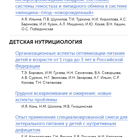
системы гемостаза и липидного обмена в системе
«женщина–плод–новорожденный»
А.Я. Ильина, П.В. Шумилов, Т.И. Туркина, Н.И. Кириллова, А.С.
Баринова, И.И. Кузин, А.Л. Мищенко, И.Ю. Кокая, В.Н. Кашин,
О.С. Побединская
ДЕТСКАЯ НУТРИЦИОЛОГИЯ
Организационные аспекты оптимизации питания
детей в возрасте от 1 года до 3 лет в Российской
Федерации
Т.Э. Боровик, И.М. Гусева, Н.Н. Семенова, В.А. Скворцова,
А.В. Суржик, Н.Г. Звонкова, И.Н. Захарова, А.Г. Ильин, С.Р.
Конова, Т.Н. Степанова
Грудное вскармливание и ожирение: новые
аспекты проблемы
И.Я. Конь, Н.М. Шилина, М.В. Гмошинская
Опыт применения специализированной смеси для
энтерального питания у детей с нутритивным
дефицитом
Е.И. Кондратьева, Г.Н. Янкина, Е.В. Лошкова, Н.И. Капранов,