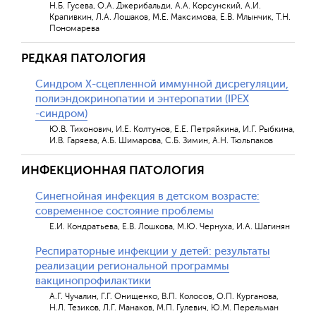
Н.Б. Гусева, О.А. Джерибальди, А.А. Корсунский, А.И.
Крапивкин, Л.А. Лошаков, М.Е. Максимова, Е.В. Млынчик, Т.Н.
Пономарева
РЕДКАЯ ПАТОЛОГИЯ
Синдром Х-сцепленной иммунной дисрегуляции,
полиэндокринопатии и энтеропатии (IPEX
-синдром)
Ю.В. Тихонович, И.Е. Колтунов, Е.Е. Петряйкина, И.Г. Рыбкина,
И.В. Гаряева, А.Б. Шимарова, С.Б. Зимин, А.Н. Тюльпаков
ИНФЕКЦИОННАЯ ПАТОЛОГИЯ
Синегнойная инфекция в детском возрасте:
современное состояние проблемы
Е.И. Кондратьева, Е.В. Лошкова, М.Ю. Чернуха, И.А. Шагинян
Респираторные инфекции у детей: результаты
реализации региональной программы
вакцинопрофилактики
А.Г. Чучалин, Г.Г. Онищенко, В.П. Колосов, О.П. Курганова,
Н.Л. Тезиков, Л.Г. Манаков, М.П. Гулевич, Ю.М. Перельман