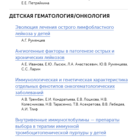
Е.Е. Петряйкина
ДЕТСКАЯ ГЕМАТОЛОГИЯ/ОНКОЛОГИЯ
Эволюция лечения острого лимфобластного
лейкоза у детей
А.Г. Румянцев
Ангиогенные факторы в патогенезе острых и
хронических лейкозов
А.Е. Иванова, Е.Ю. Лысюк, Л.А. Анастасевич, Ю.В. Румянцева,
С.С. Ларин
Иммунологическая и генетическая характеристика
отдельных фенотипов онкогематологических
заболеваний
А.В. Трембач, Е.И. Кондратьева, Е.В. Лошкова, Н.В.
Колесникова, Н.В. Тарасенко, Т.В. Асекретова, В.В. Лебедев,
А.И. Тлиф
Внутривенные иммуноглобулины — препараты
выбора в терапии иммунной
тромбоцитопенической пурпуры у детей