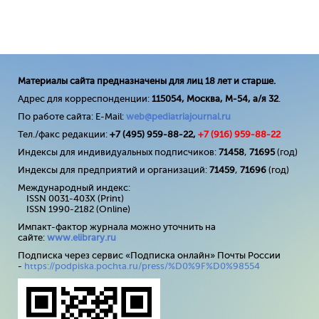
Материалы сайта предназначены для лиц 18 лет и старше.
Адрес для корреспонденции:
115054, Москва, М-54, а/я 32
.
По работе сайта: E-Mail:
web@pediatriajournal.ru
Тел./факс редакции:
+7 (495) 959-88-22,
+7 (
916
) 959-88-22
Индексы для индивидуальных подписчиков:
71458
,
71695
(год)
Индексы для предприятий и организаций:
71459
,
71696
(год)
Международный индекс:
ISSN 0031-403X (Print)
ISSN 1990-2182 (Online)
Импакт-фактор журнала можно уточнить на
сайте:
www
.
elibrary
.
ru
Подписка через сервис «Подписка онлайн» Почты России
-
https://podpiska.pochta.ru/press/%D0%9F%D0%98554