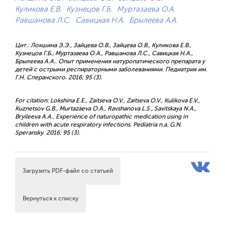
Куликова Е.В.
Кузнецов Г.Б.
Муртазаева О.А.
Равшанова Л.С.
Савицкая Н.А.
Брылеева А.А.
Цит.: Локшина Э.Э., Зайцева О.В., Зайцева О.В., Куликова Е.В.,
Кузнецов Г.Б., Муртазаева О.А., Равшанова Л.С., Савицкая Н.А.,
Брылеева А.А.. Опыт применения натуропатического препарата у
детей с острыми респираторными заболеваниями. Педиатрия им.
Г.Н. Сперанского. 2016; 95 (3).
For citation: Lokshina E.E., Zaitseva O.V., Zaitseva O.V., Kulikova E.V.,
Kuznetsov G.B., Murtazaeva O.A., Ravshanova L.S., Savitskaya N.A.,
Bryileeva A.A.. Experience of naturopathic medication using in
children with acute respiratory infections. Pediatria n.a. G.N.
Speransky. 2016; 95 (3).
Загрузить PDF-файл со статьей
Вернуться к списку