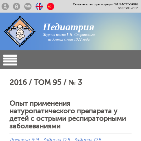
Свидетельство о регистрации ПИ N ФС77-34091
ISSN 1990-2182
Педиатрия
Журнал имени Г.Н. Сперанского
издается с мая 1922 года
2016 / ТОМ 95 / № 3
Опыт применения
натуропатического препарата у
детей с острыми респираторными
заболеваниями
Локшина Э.Э.
Зайцева О.В.
Зайцева О.В.