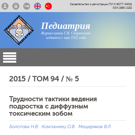
Свидетельство о регистрации ПИ N ФС77-34091
ISSN 1990-2182
Педиатрия
Журнал имени Г.Н. Сперанского
издается с мая 1922 года
2015 / ТОМ 94 / № 5
Трудности тактики ведения
подростка с диффузным
токсическим зобом
Болотова Н.В.
Компаниец О.В.
Мещеряков В.Л.