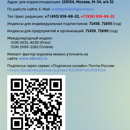
Адрес для корреспонденции:
115054, Москва, М-54, а/я 32
.
По работе сайта: E-Mail:
web@pediatriajournal.ru
Тел./факс редакции:
+7 (495) 959-88-22,
+7 (
916
) 959-88-22
Индексы для индивидуальных подписчиков:
71458
,
71695
(год)
Индексы для предприятий и организаций:
71459
,
71696
(год)
Международный индекс:
ISSN 0031-403X (Print)
ISSN 1990-2182 (Online)
Импакт-фактор журнала можно уточнить на
сайте:
www
.
elibrary
.
ru
Подписка через сервис «Подписка онлайн» Почты России
-
https://podpiska.pochta.ru/press/%D0%9F%D0%98554