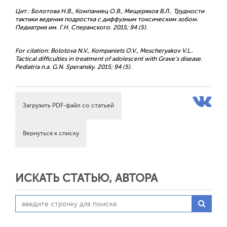
Цит.: Болотова Н.В., Компаниец О.В., Мещеряков В.Л.. Трудности
тактики ведения подростка с диффузным токсическим зобом.
Педиатрия им. Г.Н. Сперанского. 2015; 94 (5).
For citation: Bolotova N.V., Kompaniets O.V., Mescheryakov V.L..
Tactical difficulties in treatment of adolescent with Grave's disease.
Pediatria n.a. G.N. Speransky. 2015; 94 (5).
Загрузить PDF-файл со статьей
Вернуться к списку
ИСКАТЬ СТАТЬЮ, АВТОРА