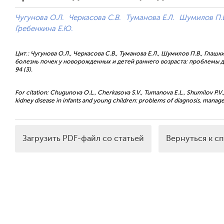
Чугунова О.Л.
Черкасова С.В.
Туманова Е.Л.
Шумилов П.В
Гребенкина Е.Ю.
Цит.: Чугунова О.Л., Черкасова С.В., Туманова Е.Л., Шумилов П.В., Глаш
болезнь почек у новорожденных и детей раннего возраста: проблемы ди
94 (3).
For citation: Chugunova O.L., Cherkasova S.V., Tumanova E.L., Shumilov P.V., 
kidney disease in infants and young children: problems of diagnosis, manage
Загрузить PDF-файл со статьей
Вернуться к с