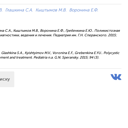
.
Глашкина С.А.
Кыштымов М.В.
Воронина Е.Ф.
кина С.А., Кыштымов М.В., Воронина Е.Ф., Гребенкина Е.Ю.. Поликистозная
агностики, ведения и лечения. Педиатрия им. Г.Н. Сперанского. 2015;
Glashkina S.A., Kyishtyimov M.V., Voronina E.F., Grebenkina E.YU.. Polycystic
ment and treatment. Pediatria n.a. G.N. Speransky. 2015; 94 (3).
писку