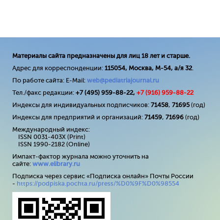
Материалы сайта предназначены для лиц 18 лет и старше.
Адрес для корреспонденции:
115054, Москва, М-54, а/я 32
.
По работе сайта: E-Mail:
web@pediatriajournal.ru
Тел./факс редакции:
+7 (495) 959-88-22,
+7 (
916
) 959-88-22
Индексы для индивидуальных подписчиков:
71458
,
71695
(год)
Индексы для предприятий и организаций:
71459
,
71696
(год)
Международный индекс:
ISSN 0031-403X (Print)
ISSN 1990-2182 (Online)
Импакт-фактор журнала можно уточнить на
сайте:
www
.
elibrary
.
ru
Подписка через сервис «Подписка онлайн» Почты России
-
https://podpiska.pochta.ru/press/%D0%9F%D0%98554