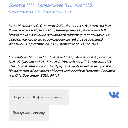
Золотов Н.Н.
Колясникова К.Н.
Кост Н.В.
Верещагина Т.Г.
Анисимов В.В.
Цит.: Михеева И.Г., Соколов О.Ю., Яковлева А.А., Золотов Н.Н.,
Колясникова К.Н., Кост Н.В., Верещагина Т.Г., Анисимов В.В..
Клиническое значение активности дипептидилпептидазы-4 в
сыворотке крови новорожденных детей с церебральной
ишемией. Педиатрия им. Г.Н. Сперанского. 2015; 94 (1).
For citation: Miheeva I.G., Sokolov O.YU., YAkovleva A.A., Zolotov
N.N., Kolyasnikova K.N., Kost N.V., Vereschagina T.G., Anisimov V.V..
The clinical relevance of the dipeptidyl peptidase-4 activity in the
blood serum of newborn children with cerebral ischemia. Pediatria
n.a. G.N. Speransky. 2015; 94 (1).
Загрузить PDF-файл со статьей
Вернуться к списку