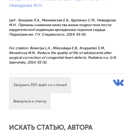
Неведрова М.Н.
Цит.: Бокерия Л.А., Милиевская Е.Б., Крупянко С.М., Неведрова
М.Н.. Причины снижения качества жизни подростков после
хирургической коррекции врожденных пороков сердца.
Педиатрия им. Г.Н. Сперанского. 2014; 93 (6).
For citation: Bokeriya L.A., Milievskaya E.B., Krupyanko S.M.,
Nevedrova M.N.. Reduce the quality of life of adolescents after
surgical correction of congenital heart defects. Pediatria n.a. G.N.
Speransky. 2014; 93 (6).
Загрузить PDF-файл со статьей
Вернуться к списку
ИСКАТЬ СТАТЬЮ, АВТОРА