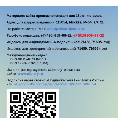
Материалы сайта предназначены для лиц 18 лет и старше.
Адрес для корреспонденции:
115054, Москва, М-54, а/я 32
.
По работе сайта: E-Mail:
web@pediatriajournal.ru
Тел./факс редакции:
+7 (495) 959-88-22,
+7 (
916
) 959-88-22
Индексы для индивидуальных подписчиков:
71458
,
71695
(год)
Индексы для предприятий и организаций:
71459
,
71696
(год)
Международный индекс:
ISSN 0031-403X (Print)
ISSN 1990-2182 (Online)
Импакт-фактор журнала можно уточнить на
сайте:
www
.
elibrary
.
ru
Подписка через сервис «Подписка онлайн» Почты России
-
https://podpiska.pochta.ru/press/%D0%9F%D0%98554