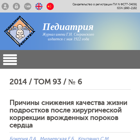
Свидетельство о регистрации ПИ N ФС77-34091
ISSN 1990-2182
Педиатрия
Журнал имени Г.Н. Сперанского
издается с мая 1922 года
2014 / ТОМ 93 / № 6
Причины снижения качества жизни
подростков после хирургической
коррекции врожденных пороков
сердца
Бокерия Л.А.
Милиевская Е.Б.
Крупянко С.М.