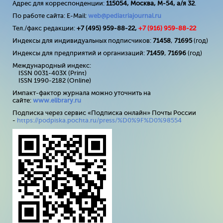
Адрес для корреспонденции:
115054, Москва, М-54, а/я 32
.
По работе сайта: E-Mail:
web@pediatriajournal.ru
Тел./факс редакции:
+7 (495) 959-88-22,
+7 (
916
) 959-88-22
Индексы для индивидуальных подписчиков:
71458
,
71695
(год)
Индексы для предприятий и организаций:
71459
,
71696
(год)
Международный индекс:
ISSN 0031-403X (Print)
ISSN 1990-2182 (Online)
Импакт-фактор журнала можно уточнить на
сайте:
www
.
elibrary
.
ru
Подписка через сервис «Подписка онлайн» Почты России
-
https://podpiska.pochta.ru/press/%D0%9F%D0%98554