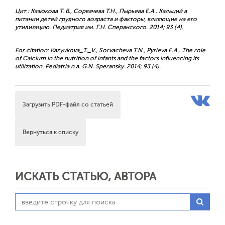
Цит.: Казюкова Т. В., Сорвачева Т.Н., Пырьева Е.А.. Кальций в
питании детей грудного возраста и факторы, влияющие на его
утилизацию. Педиатрия им. Г.Н. Сперанского. 2014; 93 (4).
For citation: Kazyukova_T._V., Sorvacheva T.N., Pyrieva E.A.. The role
of Calcium in the nutrition of infants and the factors influencing its
utilization. Pediatria n.a. G.N. Speransky. 2014; 93 (4).
Загрузить PDF-файл со статьей
Вернуться к списку
ИСКАТЬ СТАТЬЮ, АВТОРА