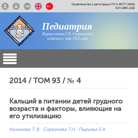
Свидетельство о регистрации ПИ N ФС77-34091
ISSN 1990-2182
Педиатрия
Журнал имени Г.Н. Сперанского
издается с мая 1922 года
2014 / ТОМ 93 / № 4
Кальций в питании детей грудного
возраста и факторы, влияющие на
его утилизацию
Казюкова Т. В.
Сорвачева Т.Н.
Пырьева Е.А.