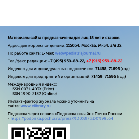
Материалы сайта предназначены для лиц 18 лет и старше.
Адрес для корреспонденции:
115054, Москва, М-54, а/я 32
.
По работе сайта: E-Mail:
web@pediatriajournal.ru
Тел./факс редакции:
+7 (495) 959-88-22,
+7 (
916
) 959-88-22
Индексы для индивидуальных подписчиков:
71458
,
71695
(год)
Индексы для предприятий и организаций:
71459
,
71696
(год)
Международный индекс:
ISSN 0031-403X (Print)
ISSN 1990-2182 (Online)
Импакт-фактор журнала можно уточнить на
сайте:
www
.
elibrary
.
ru
Подписка через сервис «Подписка онлайн» Почты России
-
https://podpiska.pochta.ru/press/%D0%9F%D0%98554