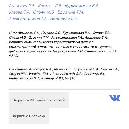
Атанесян Р.А.
Климов Л.Я.
Курьянинова В.А.
Углова Т.А.
Стоян М.В.
Вдовина Т.М.
Александрович Г.А.
Андреева Е.И.
Цит.: Атанесян Р.А., Климов Л.Я., Курьянинова В.А., Углова Т.А.,
Стоян М.В., Вдовина Т.М., Александрович Г.А., Андреева Е.И..
Клинико-анамнестическая характеристика детей с
соматотропной недостаточностью в зависимости от уровня
дефицита гормона роста. Педиатрия им. Г.Н. Сперанского. 2013;
92 (3).
For citation: Atanesyan R.A., Klimov L.Y., Kuryaninova V.A., Uglova T.A.,
Stoyan M.V., Vdovina T.M., Aleksandrovich G.A., Andreeva E.I.. .
Pediatria n.a. G.N. Speransky. 2013; 92 (3).
Загрузить PDF-файл со статьей
Вернуться к списку