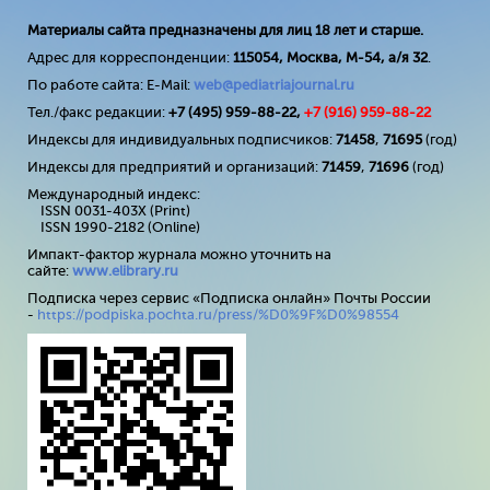
Материалы сайта предназначены для лиц 18 лет и старше.
Адрес для корреспонденции:
115054, Москва, М-54, а/я 32
.
По работе сайта: E-Mail:
web@pediatriajournal.ru
Тел./факс редакции:
+7 (495) 959-88-22,
+7 (
916
) 959-88-22
Индексы для индивидуальных подписчиков:
71458
,
71695
(год)
Индексы для предприятий и организаций:
71459
,
71696
(год)
Международный индекс:
ISSN 0031-403X (Print)
ISSN 1990-2182 (Online)
Импакт-фактор журнала можно уточнить на
сайте:
www
.
elibrary
.
ru
Подписка через сервис «Подписка онлайн» Почты России
-
https://podpiska.pochta.ru/press/%D0%9F%D0%98554