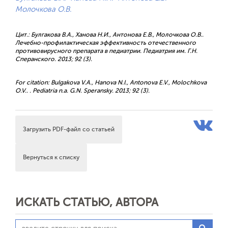
Молочкова О.В.
Цит.: Булгакова В.А., Ханова Н.И., Антонова Е.В., Молочкова О.В..
Лечебно-профилактическая эффективность отечественного
противовирусного препарата в педиатрии. Педиатрия им. Г.Н.
Сперанского. 2013; 92 (3).
For citation: Bulgakova V.A., Hanova N.I., Antonova E.V., Molochkova
O.V.. . Pediatria n.a. G.N. Speransky. 2013; 92 (3).
Загрузить PDF-файл со статьей
Вернуться к списку
ИСКАТЬ СТАТЬЮ, АВТОРА