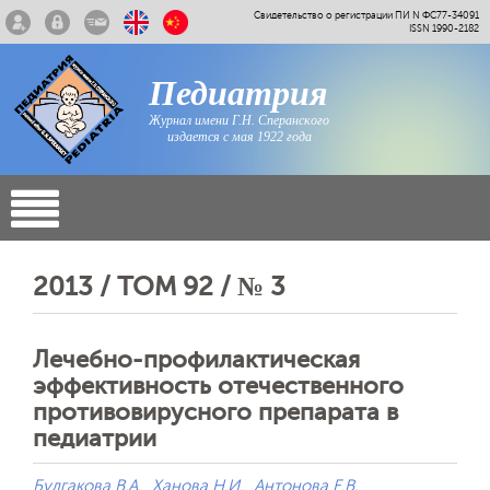
Свидетельство о регистрации ПИ N ФС77-34091
ISSN 1990-2182
Педиатрия
Журнал имени Г.Н. Сперанского
издается с мая 1922 года
2013 / ТОМ 92 / № 3
Лечебно-профилактическая
эффективность отечественного
противовирусного препарата в
педиатрии
Булгакова В.А.
Ханова Н.И.
Антонова Е.В.