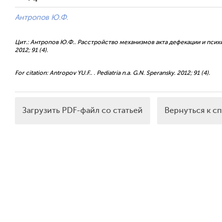
Антропов Ю.Ф.
Цит.: Антропов Ю.Ф.. Расстройство механизмов акта дефекации и психи
2012; 91 (4).
For citation: Antropov YU.F.. . Pediatria n.a. G.N. Speransky. 2012; 91 (4).
Загрузить PDF-файл со статьей
Вернуться к с