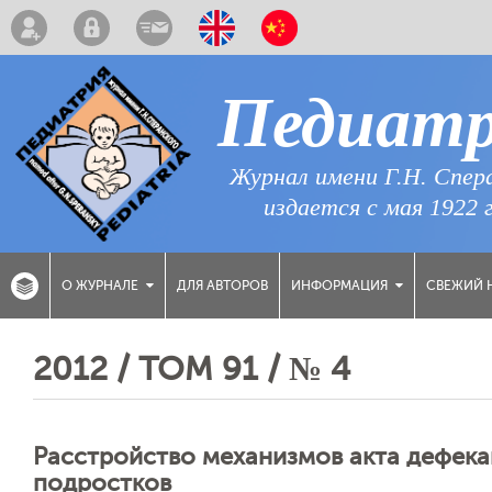
Педиат
Журнал имени Г.Н. Спер
издается с мая 1922 
ДЛЯ АВТОРОВ
СВЕЖИЙ 
О ЖУРНАЛЕ
ИНФОРМАЦИЯ
2012 / ТОМ 91 / № 4
Расстройство механизмов акта дефекац
подростков