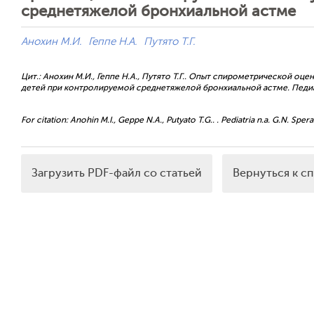
среднетяжелой бронхиальной астме
Анохин М.И.
Геппе Н.А.
Путято Т.Г.
Цит.: Анохин М.И., Геппе Н.А., Путято Т.Г.. Опыт спирометрической о
детей при контролируемой среднетяжелой бронхиальной астме. Педиатри
For citation: Anohin M.I., Geppe N.A., Putyato T.G.. . Pediatria n.a. G.N. Spera
Загрузить PDF-файл со статьей
Вернуться к с