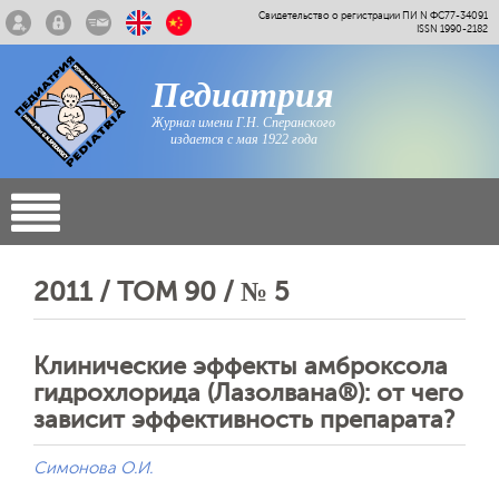
Свидетельство о регистрации ПИ N ФС77-34091
ISSN 1990-2182
Педиатрия
Журнал имени Г.Н. Сперанского
издается с мая 1922 года
2011 / ТОМ 90 / № 5
Клинические эффекты амброксола
гидрохлорида (Лазолвана®): от чего
зависит эффективность препарата?
Симонова О.И.