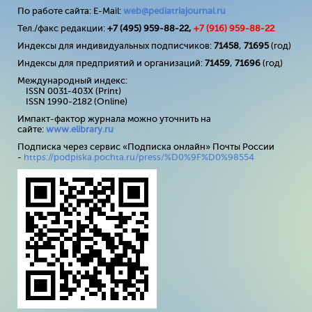
По работе сайта: E-Mail:
web@pediatriajournal.ru
Тел./факс редакции:
+7 (495) 959-88-22,
+7 (
916
) 959-88-22
Индексы для индивидуальных подписчиков:
71458
,
71695
(год)
Индексы для предприятий и организаций:
71459
,
71696
(год)
Международный индекс:
ISSN 0031-403X (Print)
ISSN 1990-2182 (Online)
Импакт-фактор журнала можно уточнить на
сайте:
www
.
elibrary
.
ru
Подписка через сервис «Подписка онлайн» Почты России
-
https://podpiska.pochta.ru/press/%D0%9F%D0%98554