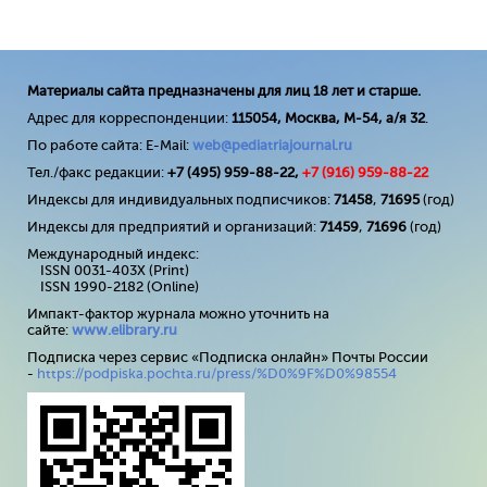
Материалы сайта предназначены для лиц 18 лет и старше.
Адрес для корреспонденции:
115054, Москва, М-54, а/я 32
.
По работе сайта: E-Mail:
web@pediatriajournal.ru
Тел./факс редакции:
+7 (495) 959-88-22,
+7 (
916
) 959-88-22
Индексы для индивидуальных подписчиков:
71458
,
71695
(год)
Индексы для предприятий и организаций:
71459
,
71696
(год)
Международный индекс:
ISSN 0031-403X (Print)
ISSN 1990-2182 (Online)
Импакт-фактор журнала можно уточнить на
сайте:
www
.
elibrary
.
ru
Подписка через сервис «Подписка онлайн» Почты России
-
https://podpiska.pochta.ru/press/%D0%9F%D0%98554