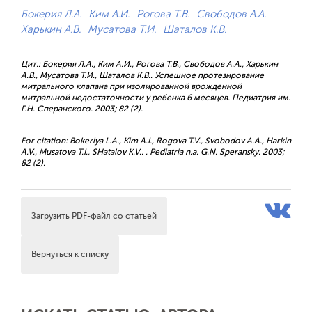
Бокерия Л.А.
Ким А.И.
Рогова Т.В.
Свободов А.А.
Харькин А.В.
Мусатова Т.И.
Шаталов К.В.
Цит.: Бокерия Л.А., Ким А.И., Рогова Т.В., Свободов А.А., Харькин
А.В., Мусатова Т.И., Шаталов К.В.. Успешное протезирование
митрального клапана при изолированной врожденной
митральной недостаточности у ребенка 6 месяцев. Педиатрия им.
Г.Н. Сперанского. 2003; 82 (2).
For citation: Bokeriya L.A., Kim A.I., Rogova T.V., Svobodov A.A., Harkin
A.V., Musatova T.I., SHatalov K.V.. . Pediatria n.a. G.N. Speransky. 2003;
82 (2).
Загрузить PDF-файл со статьей
Вернуться к списку