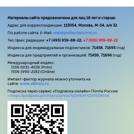
Материалы сайта предназначены для лиц 18 лет и старше.
Адрес для корреспонденции:
115054, Москва, М-54, а/я 32
.
По работе сайта: E-Mail:
web@pediatriajournal.ru
Тел./факс редакции:
+7 (495) 959-88-22,
+7 (
916
) 959-88-22
Индексы для индивидуальных подписчиков:
71458
,
71695
(год)
Индексы для предприятий и организаций:
71459
,
71696
(год)
Международный индекс:
ISSN 0031-403X (Print)
ISSN 1990-2182 (Online)
Импакт-фактор журнала можно уточнить на
сайте:
www
.
elibrary
.
ru
Подписка через сервис «Подписка онлайн» Почты России
-
https://podpiska.pochta.ru/press/%D0%9F%D0%98554