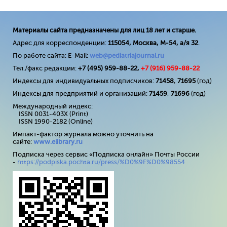
Материалы сайта предназначены для лиц 18 лет и старше.
Адрес для корреспонденции:
115054, Москва, М-54, а/я 32
.
По работе сайта: E-Mail:
web@pediatriajournal.ru
Тел./факс редакции:
+7 (495) 959-88-22,
+7 (
916
) 959-88-22
Индексы для индивидуальных подписчиков:
71458
,
71695
(год)
Индексы для предприятий и организаций:
71459
,
71696
(год)
Международный индекс:
ISSN 0031-403X (Print)
ISSN 1990-2182 (Online)
Импакт-фактор журнала можно уточнить на
сайте:
www
.
elibrary
.
ru
Подписка через сервис «Подписка онлайн» Почты России
-
https://podpiska.pochta.ru/press/%D0%9F%D0%98554