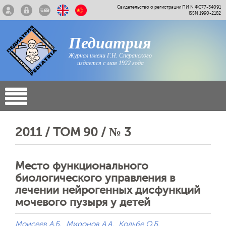
Свидетельство о регистрации ПИ N ФС77-34091
ISSN 1990-2182
Педиатрия
Журнал имени Г.Н. Сперанского
издается с мая 1922 года
2011 / ТОМ 90 / № 3
Место функционального
биологического управления в
лечении нейрогенных дисфункций
мочевого пузыря у детей
Моисеев А.Б.
Миронов А.А.
Кольбе О.Б.