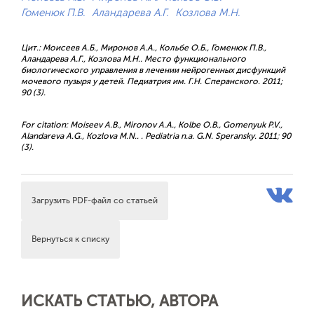
Гоменюк П.В.
Аландарева А.Г.
Козлова М.Н.
Цит.: Моисеев А.Б., Миронов А.А., Кольбе О.Б., Гоменюк П.В.,
Аландарева А.Г., Козлова М.Н.. Место функционального
биологического управления в лечении нейрогенных дисфункций
мочевого пузыря у детей. Педиатрия им. Г.Н. Сперанского. 2011;
90 (3).
For citation: Moiseev A.B., Mironov A.A., Kolbe O.B., Gomenyuk P.V.,
Alandareva A.G., Kozlova M.N.. . Pediatria n.a. G.N. Speransky. 2011; 90
(3).
Загрузить PDF-файл со статьей
Вернуться к списку
ИСКАТЬ СТАТЬЮ, АВТОРА