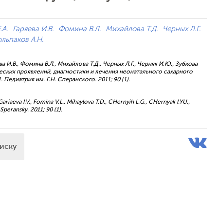
.А.
Гаряева И.В.
Фомина В.Л.
Михайлова Т.Д.
Черных Л.Г.
льпаков А.Н.
ва И.В., Фомина В.Л., Михайлова Т.Д., Черных Л.Г., Черняк И.Ю., Зубкова
ических проявлений, диагностики и лечения неонатального сахарного
едиатрия им. Г.Н. Сперанского. 2011; 90 (1).
 Gariaeva I.V., Fomina V.L., Mihaylova T.D., CHernyih L.G., CHernyak I.YU.,
 Speransky. 2011; 90 (1).
писку