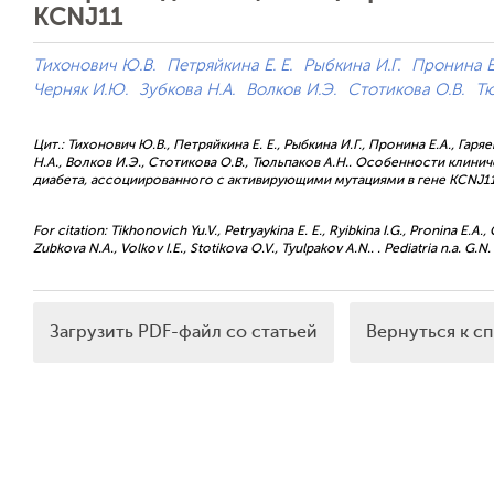
KCNJ11
Тихонович Ю.В.
Петряйкина Е. Е.
Рыбкина И.Г.
Пронина Е
Черняк И.Ю.
Зубкова Н.А.
Волков И.Э.
Стотикова О.В.
Тю
Цит.: Тихонович Ю.В., Петряйкина Е. Е., Рыбкина И.Г., Пронина Е.А., Гаряе
Н.А., Волков И.Э., Стотикова О.В., Тюльпаков А.Н.. Особенности клин
диабета, ассоциированного с активирующими мутациями в гене KCNJ11. П
For citation: Tikhonovich Yu.V., Petryaykina E. E., Ryibkina I.G., Pronina E.A.,
Zubkova N.A., Volkov I.E., Stotikova O.V., Tyulpakov А.N.. . Pediatria n.a. G.N.
Загрузить PDF-файл со статьей
Вернуться к с