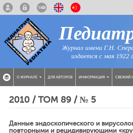
Педиат
Журнал имени Г.Н. Спер
издается с мая 1922 
ДЛЯ АВТОРОВ
СВЕЖИЙ 
О ЖУРНАЛЕ
ИНФОРМАЦИЯ
2010 / ТОМ 89 / № 5
Данные эндоскопического и вирусолог
повторными и рецидивирующими «кр