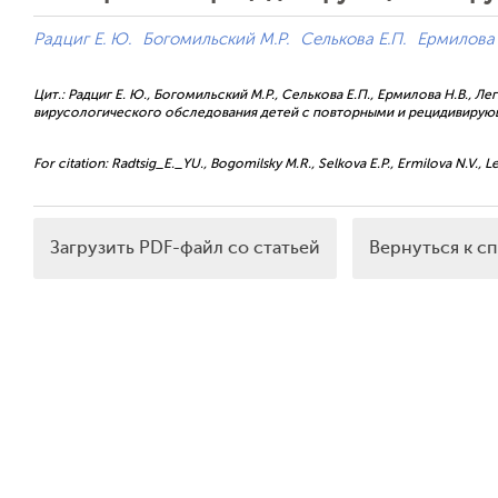
Радциг Е. Ю.
Богомильский М.Р.
Селькова Е.П.
Ермилова 
Цит.: Радциг Е. Ю., Богомильский М.Р., Селькова Е.П., Ермилова Н.В., Л
вирусологического обследования детей с повторными и рецидивирующим
For citation: Radtsig_E._YU., Bogomilsky М.R., Selkova E.P., Ermilova N.V., Legk
Загрузить PDF-файл со статьей
Вернуться к с