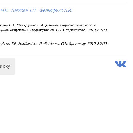
Н.В.
Легкова Т.П.
Фельдфикс Л.И.
егкова Т.П., Фельдфикс Л.И.. Данные эндоскопического и
и «крупами». Педиатрия им. Г.Н. Сперанского. 2010; 89 (5).
ova T.P., Feldfiks L.I.. . Pediatria n.a. G.N. Speransky. 2010; 89 (5).
писку