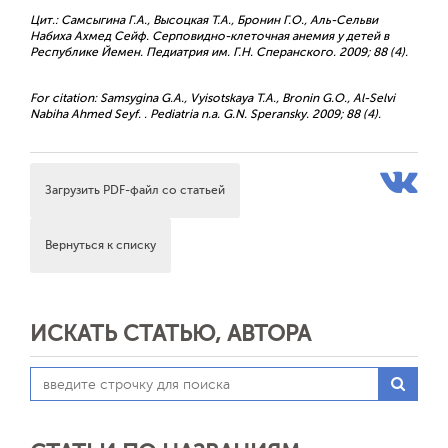
Цит.: Самсыгина Г.А., Высоцкая Т.А., Бронин Г.О., Аль-Сельви
Набиха Ахмед Сейф. Серповидно-клеточная анемия у детей в
Республике Йемен. Педиатрия им. Г.Н. Сперанского. 2009; 88 (4).
For citation: Samsygina G.A., Vyisotskaya T.A., Bronin G.O., Al-Selvi
Nabiha Ahmed Seyf. . Pediatria n.a. G.N. Speransky. 2009; 88 (4).
Загрузить PDF-файл со статьей
Вернуться к списку
ИСКАТЬ СТАТЬЮ, АВТОРА