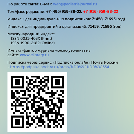
По работе сайта: E-Mail:
web@pediatriajournal.ru
Тел./факс редакции:
+7 (495) 959-88-22,
+7 (
916
) 959-88-22
Индексы для индивидуальных подписчиков:
71458
,
71695
(год)
Индексы для предприятий и организаций:
71459
,
71696
(год)
Международный индекс:
ISSN 0031-403X (Print)
ISSN 1990-2182 (Online)
Импакт-фактор журнала можно уточнить на
сайте:
www
.
elibrary
.
ru
Подписка через сервис «Подписка онлайн» Почты России
-
https://podpiska.pochta.ru/press/%D0%9F%D0%98554