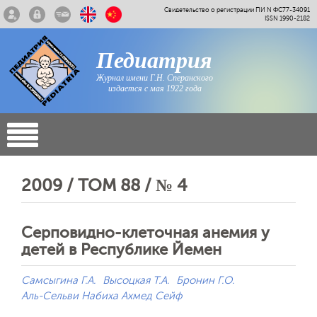
Свидетельство о регистрации ПИ N ФС77-34091
ISSN 1990-2182
Педиатрия
Журнал имени Г.Н. Сперанского
издается с мая 1922 года
2009 / ТОМ 88 / № 4
Серповидно-клеточная анемия у
детей в Республике Йемен
Самсыгина Г.А.
Высоцкая Т.А.
Бронин Г.О.
Аль-Сельви Набиха Ахмед Сейф