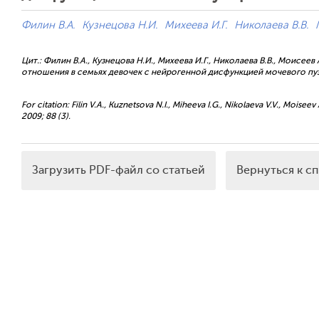
Филин В.А.
Кузнецова Н.И.
Михеева И.Г.
Николаева В.В.
Цит.: Филин В.А., Кузнецова Н.И., Михеева И.Г., Николаева В.В., Моисеев
отношения в семьях девочек с нейрогенной дисфункцией мочевого пузыр
For citation: Filin V.A., Kuznetsova N.I., Miheeva I.G., Nikolaeva V.V., Moiseev 
2009; 88 (3).
Загрузить PDF-файл со статьей
Вернуться к с