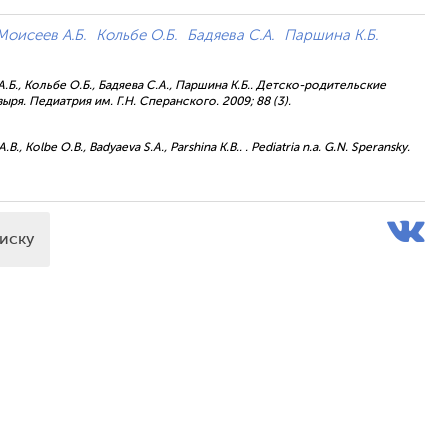
Моисеев А.Б.
Кольбе О.Б.
Бадяева С.А.
Паршина К.Б.
 А.Б., Кольбе О.Б., Бадяева С.А., Паршина К.Б.. Детско-родительские
я. Педиатрия им. Г.Н. Сперанского. 2009; 88 (3).
A.B., Kolbe O.B., Badyaeva S.A., Parshina K.B.. . Pediatria n.a. G.N. Speransky.
писку